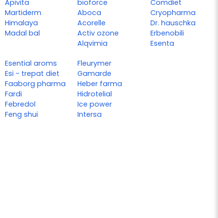
Apivita
bioforce
Comdiet
Martiderm
Aboca
Cryopharma
Himalaya
Acorelle
Dr. hauschka
Madal bal
Activ ozone
Erbenobili
Alqvimia
Esenta
Esential aroms
Fleurymer
Esi - trepat diet
Gamarde
Faaborg pharma
Heber farma
Fardi
Hidrotelial
Febredol
Ice power
Feng shui
Intersa