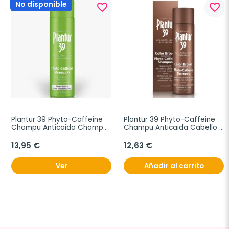
No disponible
favorite_border
favorite_border
Plantur 39 Phyto-Caffeine 
Plantur 39 Phyto-Caffeine 
Champu Anticaida Champu 
Champu Anticaida Cabello 
Anticaida Cabellos Finos, 
Oscuro, 250 ml
250 ml
13,95 €
12,63 €
Ver
Añadir al carrito