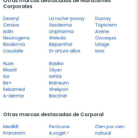
Otras marcas destacadas de Hidratantes
Corporales
Dexeryl
La roche-posay
Ducray
Cerave
Sesderma
Topicrem
Isdin
Unipharma
Avene
Neutrogena
Weleda
Ozoaqua
Bioderma
Bepanthol
Uriage
Caudalie
Dr arturo alba
Ioox
Nuxe
Basiko
Rilastil
Olyan
Svr
Iwhite
Be+
Balneum
Sebamed
Xhekpon
A-derma
Bactinel
Otras marcas destacadas de Corporal
Medik8
Perricone
Cien por cien
Pranarom
A.vogel -
natural