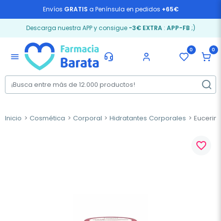
Envíos
GRATIS
a Península en pedidos
+65€
Descarga nuestra APP y consigue
-3€ EXTRA
:
APP-FB
;)
0
0
menu
Inicio
Cosmética
Corporal
Hidratantes Corporales
Eucerin 
favorite_border