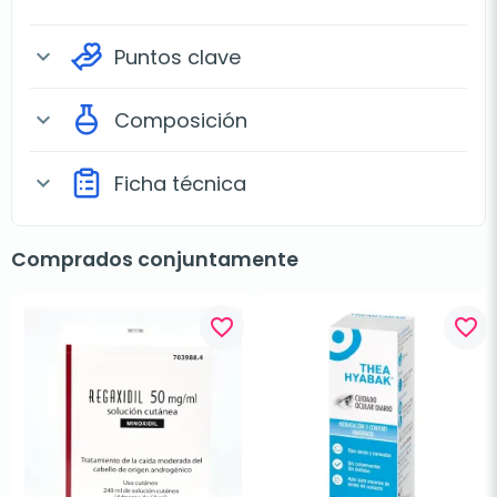
Puntos clave
expand_more
Composición
expand_more
Ficha técnica
expand_more
Comprados conjuntamente
favorite_border
favorite_border