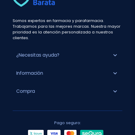
Somos expertos en farmacia y parafarmacia.
Trabajamos para las mejores marcas. Nuestra mayor
prioridad es la atención personalizada a nuestros
clientes.
expand_more
¿Necesitas ayuda?
expand_more
Información
expand_more
Compra
Pago seguro: