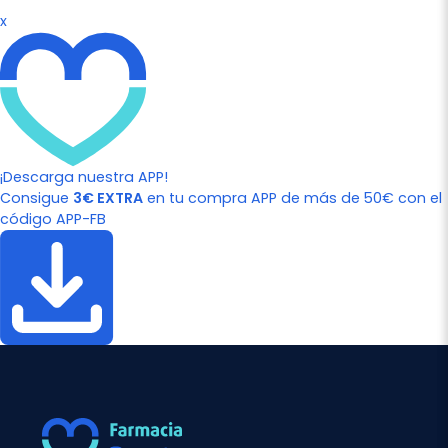
x
¡Descarga nuestra APP!
Consigue
3€ EXTRA
en tu compra APP de más de 50€ con el
código APP-FB