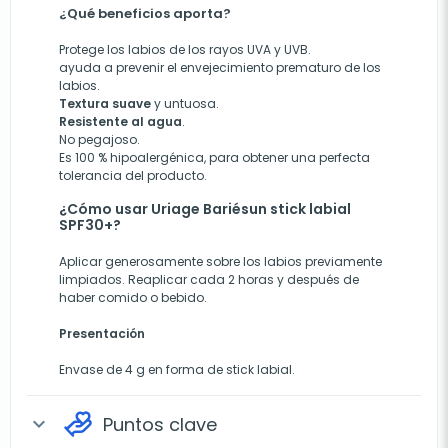
¿Qué beneficios aporta?
Protege los labios de los rayos UVA y UVB.
ayuda a prevenir el envejecimiento prematuro de los
labios.
Textura suave
y untuosa.
Resistente al agua
.
No pegajoso.
Es 100 % hipoalergénica, para obtener una perfecta
tolerancia del producto.
¿Cómo usar Uriage Bariésun stick labial
SPF30+?
Aplicar generosamente sobre los labios previamente
limpiados. Reaplicar cada 2 horas y después de
haber comido o bebido.
Presentación
Envase de 4 g en forma de stick labial.
Puntos clave
expand_more