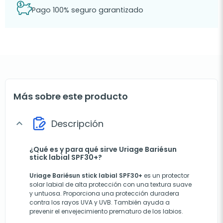
Pago 100% seguro garantizado
Más sobre este producto
Descripción
expand_more
¿Qué es y para qué sirve Uriage Bariésun
stick labial SPF30+?
Uriage Bariésun stick labial SPF30+
es un protector
solar labial de alta protección con una textura suave
y untuosa. Proporciona una protección duradera
contra los rayos UVA y UVB. También ayuda a
prevenir el envejecimiento prematuro de los labios.