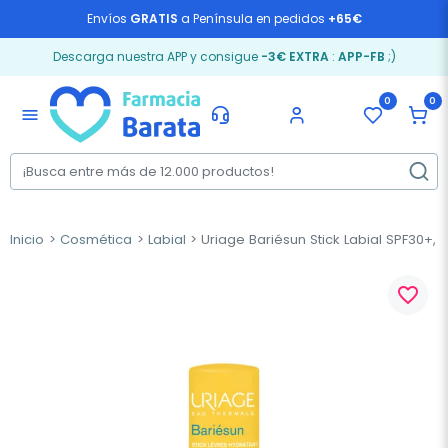
Envíos
GRATIS
a Península en pedidos
+65€
Descarga nuestra APP y consigue
-3€ EXTRA
:
APP-FB
;)
0
0
menu
Inicio
Cosmética
Labial
Uriage Bariésun Stick Labial SPF30+, 
favorite_border