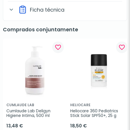
Ficha técnica
expand_more
Comprados conjuntamente
favorite_border
favorite_border
CUMLAUDE LAB
HELIOCARE
Cumlaude Lab Deligyn 
Heliocare 360 Pediatrics 
Higiene Intima, 500 ml
Stick Solar SPF50+, 25 g
13,48 €
18,50 €