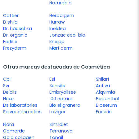
Naturabio
Cattier
Herbalgem
D shila
Hurraw
Dr. hauschka
Ineldea
Dr. organic
Jonzac eco-bio
Farline
Kneipp
Frezyderm
Martiderm
Otras marcas destacadas de Cosmética
Cpi
Esi
Shilart
Svr
Sensilis
Activa
Belcils
Embryolisse
Alqvimia
Nuxe
100 natural
Bepanthol
Ds laboratories
Bio el granero
Bioserum
Soivre cosmetics
Lavigor
Eucerin
Flora
Simildiet
Gamarde
Terranova
Gold collagen
Tongil