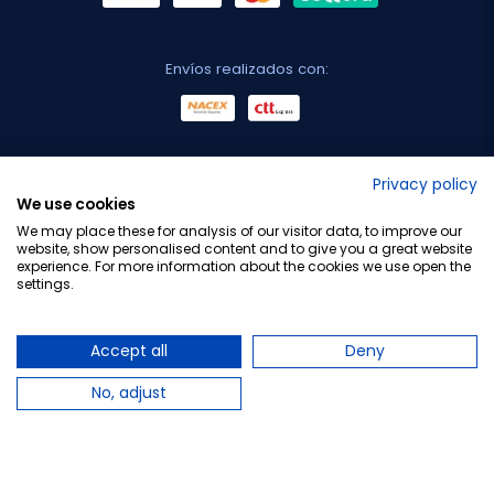
Envíos realizados con:
No lo decimos nosotros...
Privacy policy
We use cookies
¡Tu opinión es importante!
We may place these for analysis of our visitor data, to improve our
website, show personalised content and to give you a great website
experience. For more information about the cookies we use open the
settings.
Copyright © 2010-2026 Farmacia Barata S.L. Todos los
derechos reservados.
Accept all
Deny
No, adjust
Total:
6,30 €