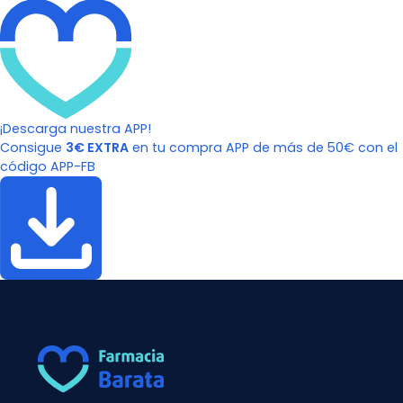
¡Descarga nuestra APP!
Consigue
3€ EXTRA
en tu compra APP de más de 50€ con el
código APP-FB