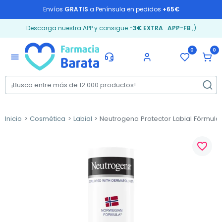
Envíos
GRATIS
a Península en pedidos
+65€
Descarga nuestra APP y consigue
-3€ EXTRA
:
APP-FB
;)
0
0
menu
Inicio
Cosmética
Labial
Neutrogena Protector Labial Fórmula 
favorite_border