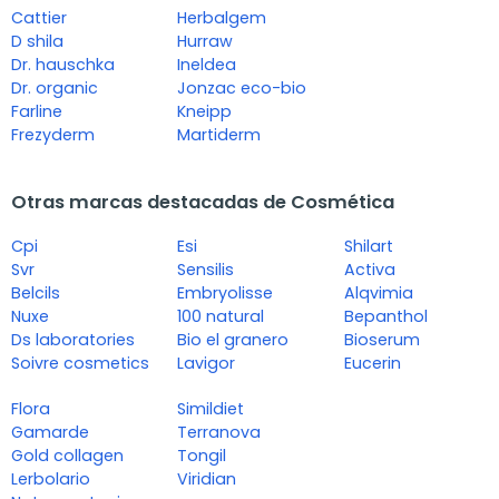
Cattier
Herbalgem
D shila
Hurraw
Dr. hauschka
Ineldea
Dr. organic
Jonzac eco-bio
Farline
Kneipp
Frezyderm
Martiderm
Otras marcas destacadas de Cosmética
Cpi
Esi
Shilart
Svr
Sensilis
Activa
Belcils
Embryolisse
Alqvimia
Nuxe
100 natural
Bepanthol
Ds laboratories
Bio el granero
Bioserum
Soivre cosmetics
Lavigor
Eucerin
Flora
Simildiet
Gamarde
Terranova
Gold collagen
Tongil
Lerbolario
Viridian