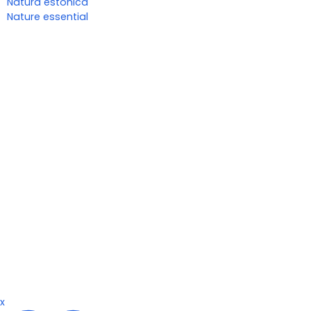
Natura estonica
Nature essential
x