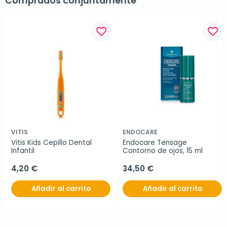
Comprados conjuntamente
favorite_border
favorite_border
VITIS
ENDOCARE
Vitis Kids Cepillo Dental 
Endocare Tensage 
Infantil
Contorno de ojos, 15 ml
4,20 €
34,50 €
Añadir al carrito
Añadir al carrito