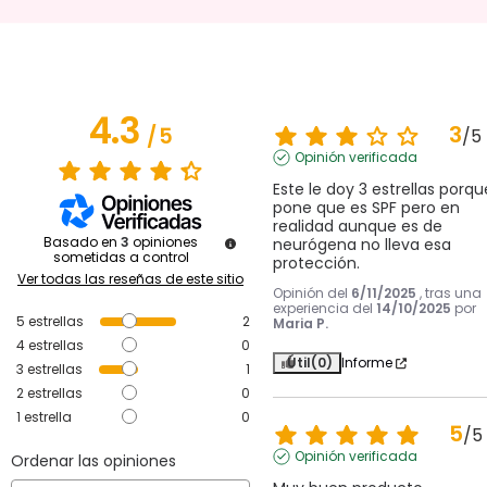
4.3
3
/
5
/
5
Opinión verificada
Este le doy 3 estrellas porque
pone que es SPF pero en 
realidad aunque es de 
Basado en
3
opiniones
neurógena no lleva esa 
sometidas a control
protección.
Ver todas las reseñas de este sitio
Opinión del
6/11/2025
, tras una
experiencia del
14/10/2025
por
5
estrellas
2
Maria P.
4
estrellas
0
Útil
(0)
Informe
3
estrellas
1
2
estrellas
0
1
estrella
0
5
/
5
Opinión verificada
Ordenar las opiniones