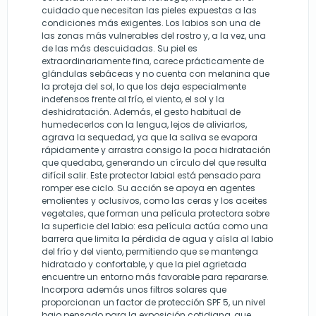
cuidado que necesitan las pieles expuestas a las
condiciones más exigentes. Los labios son una de
las zonas más vulnerables del rostro y, a la vez, una
de las más descuidadas. Su piel es
extraordinariamente fina, carece prácticamente de
glándulas sebáceas y no cuenta con melanina que
la proteja del sol, lo que los deja especialmente
indefensos frente al frío, el viento, el sol y la
deshidratación. Además, el gesto habitual de
humedecerlos con la lengua, lejos de aliviarlos,
agrava la sequedad, ya que la saliva se evapora
rápidamente y arrastra consigo la poca hidratación
que quedaba, generando un círculo del que resulta
difícil salir. Este protector labial está pensado para
romper ese ciclo. Su acción se apoya en agentes
emolientes y oclusivos, como las ceras y los aceites
vegetales, que forman una película protectora sobre
la superficie del labio: esa película actúa como una
barrera que limita la pérdida de agua y aísla al labio
del frío y del viento, permitiendo que se mantenga
hidratado y confortable, y que la piel agrietada
encuentre un entorno más favorable para repararse.
Incorpora además unos filtros solares que
proporcionan un factor de protección SPF 5, un nivel
bajo pensado para la exposición cotidiana, que