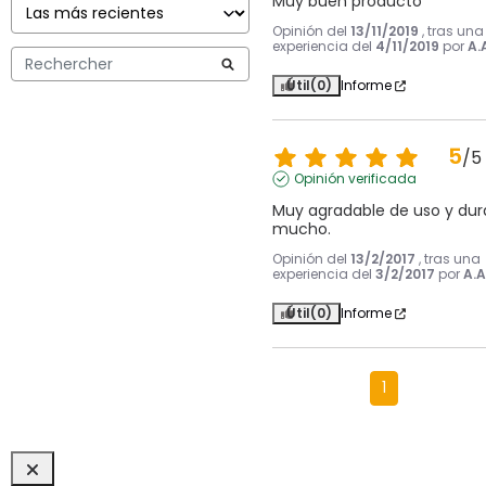
Muy buen producto
Opinión del
13/11/2019
, tras una
experiencia del
4/11/2019
por
A.
Útil
(0)
Informe
5
/
5
Opinión verificada
Muy agradable de uso y dura
mucho.
Opinión del
13/2/2017
, tras una
experiencia del
3/2/2017
por
A.A
Útil
(0)
Informe
1