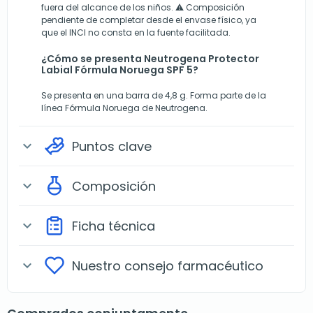
fuera del alcance de los niños. ⚠️ Composición
pendiente de completar desde el envase físico, ya
que el INCI no consta en la fuente facilitada.
¿Cómo se presenta Neutrogena Protector
Labial Fórmula Noruega SPF 5?
Se presenta en una barra de 4,8 g. Forma parte de la
línea Fórmula Noruega de Neutrogena.
Puntos clave
expand_more
Composición
expand_more
Ficha técnica
expand_more
Nuestro consejo farmacéutico
expand_more