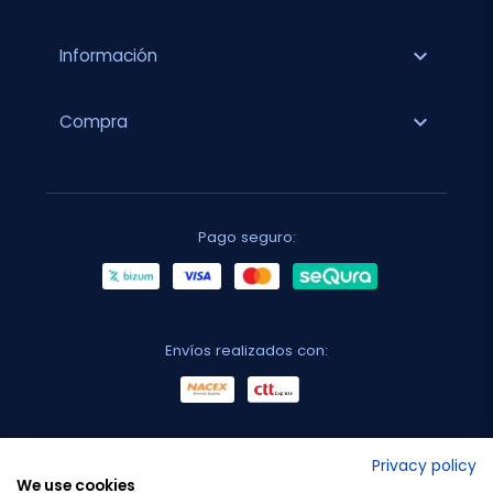
expand_more
Información
expand_more
Compra
Pago seguro:
Envíos realizados con:
No lo decimos nosotros...
Privacy policy
We use cookies