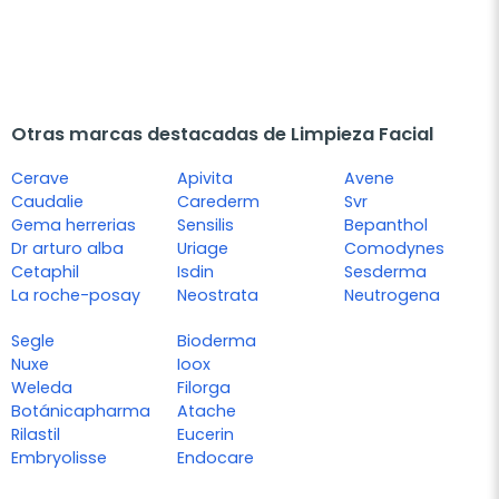
Otras marcas destacadas de Limpieza Facial
Cerave
Apivita
Avene
Caudalie
Carederm
Svr
Gema herrerias
Sensilis
Bepanthol
Dr arturo alba
Uriage
Comodynes
Cetaphil
Isdin
Sesderma
La roche-posay
Neostrata
Neutrogena
Segle
Bioderma
Nuxe
Ioox
Weleda
Filorga
Botánicapharma
Atache
Rilastil
Eucerin
Embryolisse
Endocare