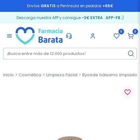
Envíos
GRATIS
a Península en pedidos
+65€
Descarga nuestra APP y consigue
-3€ EXTRA
:
APP-FB
;)
0
0
menu
Inicio
Cosmética
Limpieza Facial
Byoode bálsamo limpiador M
favorite_border