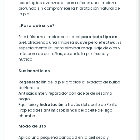
tecnologías avanzadas para ofrecer una limpieza
profunda sin comprometer la hidratación natural de
la piel.
¿Para qué sirve?
Este bálsamo limpiador es ideal
para todo tipo de
piel
, ofreciendo una limpieza
suave pero efectiva.
Es
especialmente útil para eliminar maquillaje de ojos y
máscara de pestañas, dejando la piel fresca y
nutrida.
Sus beneficios
Regeneración
de la piel gracias al extracto de bulbo
de Narciso.
Antioxidante
y reparador con aceite de sésamo
negro.
Equilibrio y
hidratación
a través del aceite de Perilla.
Propiedades
antimicrobianas
del aceite de Higo
chumbo.
Modo de uso
Aplica una pequeña cantidad en la piel seca y