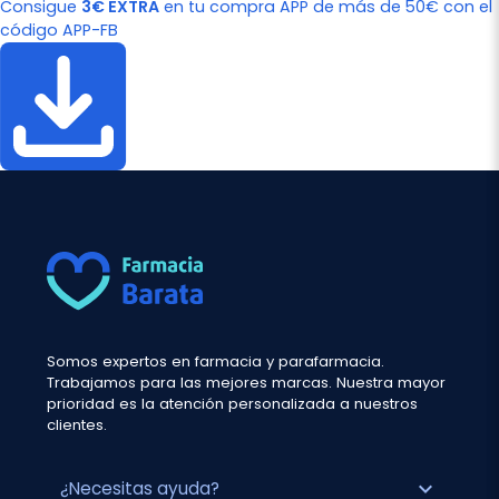
Consigue
3€ EXTRA
en tu compra APP de más de 50€ con el
código APP-FB
Somos expertos en farmacia y parafarmacia.
Trabajamos para las mejores marcas. Nuestra mayor
prioridad es la atención personalizada a nuestros
clientes.
expand_more
¿Necesitas ayuda?