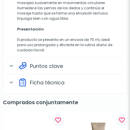
masajea suavemente en movimientos circulares.
Humedece las yemas de los dedos y continúa el
masaje hasta que se forme una emulsión lechosa.
Enjuaga bien con agua tibia.
Presentación
El producto se presenta en un envase de 75 ml, ideal
para uso prolongado y eficiente en la rutina diaria de
cuidado facial.
Puntos clave
expand_more
Ficha técnica
expand_more
Comprados conjuntamente
favorite_border
favorite_border