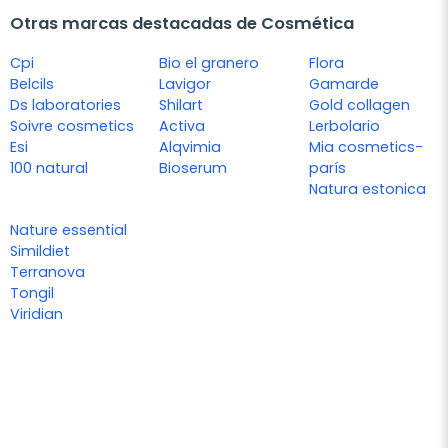
Otras marcas destacadas de Cosmética
Cpi
Bio el granero
Flora
Belcils
Lavigor
Gamarde
Ds laboratories
Shilart
Gold collagen
Soivre cosmetics
Activa
Lerbolario
Esi
Alqvimia
Mia cosmetics-
100 natural
Bioserum
parís
Natura estonica
Nature essential
Simildiet
Terranova
Tongil
Viridian