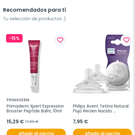
Recomendados para ti
Tu selección de productos ;)
-15%
favorite_border
favorite_border
PRIMADERM
Primaderm Xpert Expression 
Philips Avent Tetina Natural 
Booster Peptide Balm, 10ml
Flujo Recien Nacido 
Response T1, 2 unidades
15,29 €
7,95 €
17,99 €
Añadir al carrito
Añadir al carrito