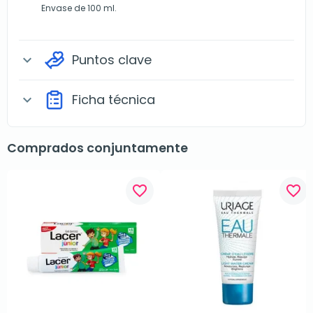
Envase de 100 ml.
Puntos clave
expand_more
Ficha técnica
expand_more
Comprados conjuntamente
favorite_border
favorite_border