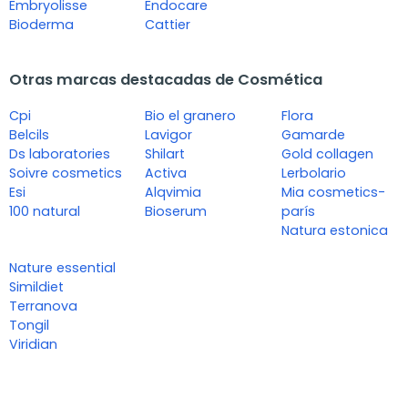
Embryolisse
Endocare
Bioderma
Cattier
Otras marcas destacadas de Cosmética
Cpi
Bio el granero
Flora
Belcils
Lavigor
Gamarde
Ds laboratories
Shilart
Gold collagen
Soivre cosmetics
Activa
Lerbolario
Esi
Alqvimia
Mia cosmetics-
100 natural
Bioserum
parís
Natura estonica
Nature essential
Simildiet
Terranova
Tongil
Viridian