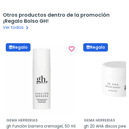
Otros productos dentro de la promoción
¡Regalo Bolso GH!
keyboard_arrow_right
Ver todos
Regalo
Regalo
favorite_border
GEMA HERRERIAS
GEMA HERRERIAS
gh Función barrera cremagel, 50 ml
gh 20 AHA discos peelin