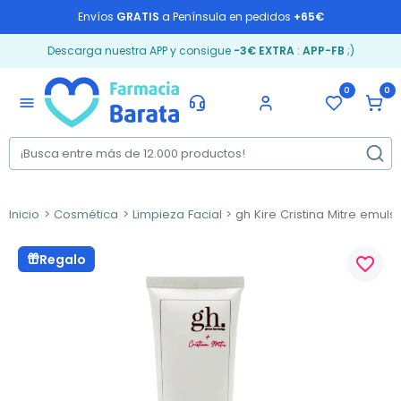
Envíos
GRATIS
a Península en pedidos
+65€
Descarga nuestra APP y consigue
-3€ EXTRA
:
APP-FB
;)
0
0
menu
Inicio
Cosmética
Limpieza Facial
gh Kire Cristina Mitre emuls
Regalo
favorite_border