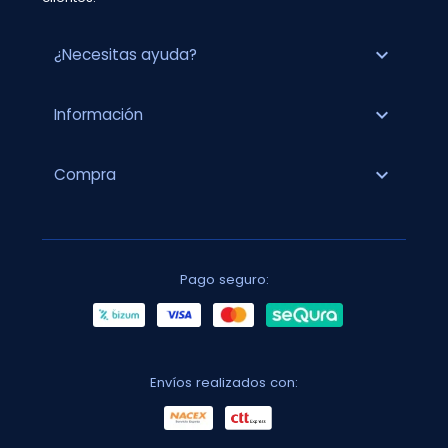
expand_more
¿Necesitas ayuda?
expand_more
Información
expand_more
Compra
Pago seguro:
Envíos realizados con: