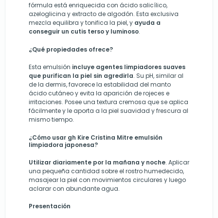
fórmula está enriquecida con ácido salicílico,
azeloglicina y extracto de algodón. Esta exclusiva
mezcla equilibra y tonifica la piel, y
ayuda a
conseguir un cutis terso y luminoso
.
¿Qué propiedades ofrece?
Esta emulsión
incluye agentes limpiadores suaves
que purifican la piel sin agredirla
. Su pH, similar al
de la dermis, favorece la estabilidad del manto
ácido cutáneo y evita la aparición de rojeces e
irritaciones. Posee una textura cremosa que se aplica
fácilmente y le aporta a la piel suavidad y frescura al
mismo tiempo.
¿Cómo usar gh Kire Cristina Mitre emulsión
limpiadora japonesa?
Utilizar diariamente por la mañana y noche
. Aplicar
una pequeña cantidad sobre el rostro humedecido,
masajear la piel con movimientos circulares y luego
aclarar con abundante agua.
Presentación