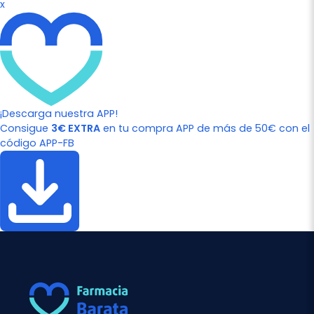
x
¡Descarga nuestra APP!
Consigue
3€ EXTRA
en tu compra APP de más de 50€ con el
código APP-FB