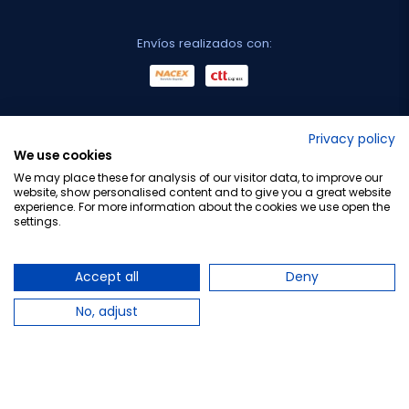
Envíos realizados con:
No lo decimos nosotros...
Privacy policy
We use cookies
¡Tu opinión es importante!
We may place these for analysis of our visitor data, to improve our
website, show personalised content and to give you a great website
experience. For more information about the cookies we use open the
settings.
Copyright © 2010-2026 Farmacia Barata S.L. Todos los
derechos reservados.
Accept all
Deny
No, adjust
Total:
9,50 €