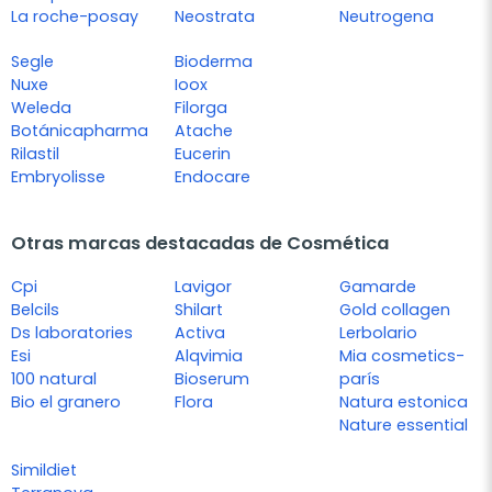
La roche-posay
Neostrata
Neutrogena
Segle
Bioderma
Nuxe
Ioox
Weleda
Filorga
Botánicapharma
Atache
Rilastil
Eucerin
Embryolisse
Endocare
Otras marcas destacadas de Cosmética
Cpi
Lavigor
Gamarde
Belcils
Shilart
Gold collagen
Ds laboratories
Activa
Lerbolario
Esi
Alqvimia
Mia cosmetics-
100 natural
Bioserum
parís
Bio el granero
Flora
Natura estonica
Nature essential
Simildiet