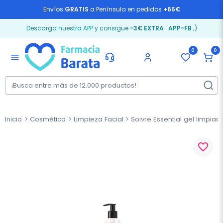
Envíos
GRATIS
a Península en pedidos
+65€
Descarga nuestra APP y consigue
-3€ EXTRA
:
APP-FB
;)
0
0
menu
Inicio
Cosmética
Limpieza Facial
Soivre Essential gel limpiad
favorite_border