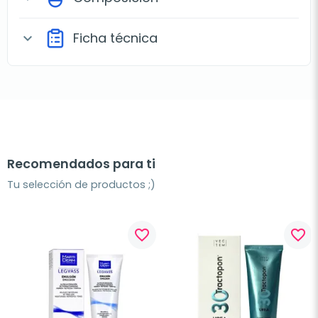
Ficha técnica
expand_more
Recomendados para ti
Tu selección de productos ;)
favorite_border
favorite_border