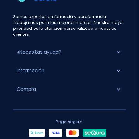
Somos expertos en farmacia y parafarmacia.
Trabajamos para las mejores marcas. Nuestra mayor
prioridad es la atención personalizada a nuestros
clientes.
expand_more
¿Necesitas ayuda?
expand_more
Información
expand_more
Compra
Pago seguro: