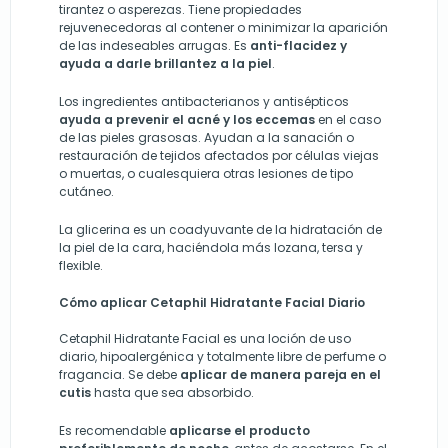
tirantez o asperezas. Tiene propiedades
rejuvenecedoras al contener o minimizar la aparición
de las indeseables arrugas. Es
anti-flacidez y
ayuda a darle brillantez a la piel
.
Los ingredientes antibacterianos y antisépticos
ayuda a prevenir el acné y los eccemas
en el caso
de las pieles grasosas. Ayudan a la sanación o
restauración de tejidos afectados por células viejas
o muertas, o cualesquiera otras lesiones de tipo
cutáneo.
La glicerina es un coadyuvante de la hidratación de
la piel de la cara, haciéndola más lozana, tersa y
flexible.
Cómo aplicar Cetaphil Hidratante Facial Diario
Cetaphil Hidratante Facial es una loción de uso
diario, hipoalergénica y totalmente libre de perfume o
fragancia. Se debe
aplicar de manera pareja en el
cutis
hasta que sea absorbido.
Es recomendable
aplicarse el producto