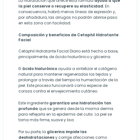
La hidratación que ofrece esta fórmula
ayuda a que
la piel conserve o recupere su elasticidad.
En
consecuencia, habrá menos líneas de expresión y,
por añadidura, las arrugas no podrán abrirse paso
en esta zona con facilidad.
Composición y beneficios de Cetaphil Hidratante
Facial
Cetaphil Hidratante Facial Diario está hecho a base,
principalmente, de ácido hialurónico y glicerina.
El
ácido hialurónico
ayuda a sintetizar el colágeno
natural para mantener regenerados los tejidos y
prolongar a través del tiempo la humectación de la
piel. Este proceso funcionará como especie de
coraza contra el envejecimiento cutáneo.
Este ingrediente
garantiza una hidratación tan
profunda
que se genera desde la misma dermis
para reflejarla en la epidermis del cutis. La piel se
torna más firme, suave y lisa.
Por su parte, la
glicerina impide las
deshidrataciones
y corrige afecciones como