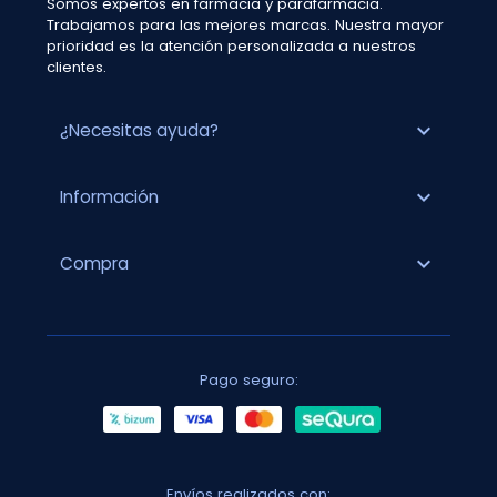
Somos expertos en farmacia y parafarmacia.
Trabajamos para las mejores marcas. Nuestra mayor
prioridad es la atención personalizada a nuestros
clientes.
expand_more
¿Necesitas ayuda?
expand_more
Información
expand_more
Compra
Pago seguro:
Envíos realizados con: