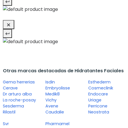
Otras marcas destacadas de Hidratantes Faciales
Gema herrerias
Isdin
Esthederm
Cerave
Embryolisse
Cosmeclinik
Dr arturo alba
Medik8
Endocare
La roche-posay
Vichy
Uriage
Sesderma
Avene
Perricone
Rilastil
Caudalie
Neostrata
Svr
Pharmamel