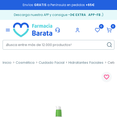
Envíos
GRATIS
a Península en pedidos
+65€
Descarga nuestra APP y consigue
-3€ EXTRA
:
APP-FB
;)
0
0
menu
Inicio
Cosmética
Cuidado Facial
Hidratantes Faciales
Cetaph
favorite_border