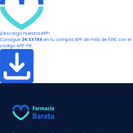
¡Descarga nuestra APP!
Consigue
3€ EXTRA
en tu compra APP de más de 50€ con el
código APP-FB