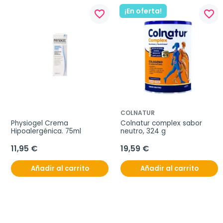
¡En oferta!
favorite_border
favorite_border
COLNATUR
Physiogel Crema 
Colnatur complex sabor 
Hipoalergénica. 75ml
neutro, 324 g
11,95 €
19,59 €
Añadir al carrito
Añadir al carrito