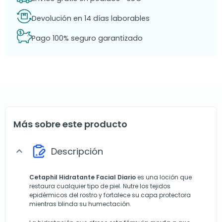
Devolución en 14 días laborables
Pago 100% seguro garantizado
Más sobre este producto
Descripción
expand_more
Cetaphil Hidratante Facial Diario
es una loción que
restaura cualquier tipo de piel. Nutre los tejidos
epidérmicos del rostro y fortalece su capa protectora
mientras blinda su humectación.