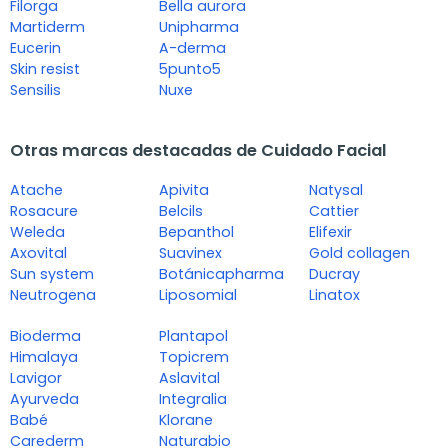
Filorga
Bella aurora
Martiderm
Unipharma
Eucerin
A-derma
Skin resist
5punto5
Sensilis
Nuxe
Otras marcas destacadas de Cuidado Facial
Atache
Apivita
Natysal
Rosacure
Belcils
Cattier
Weleda
Bepanthol
Elifexir
Axovital
Suavinex
Gold collagen
Sun system
Botánicapharma
Ducray
Neutrogena
Liposomial
Linatox
Bioderma
Plantapol
Himalaya
Topicrem
Lavigor
Aslavital
Ayurveda
Integralia
Babé
Klorane
Carederm
Naturabio