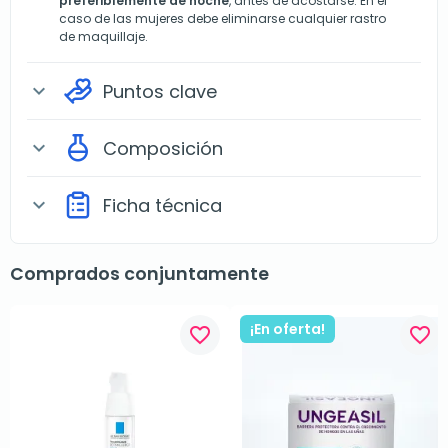
preferiblemente de noche
, antes de acostarse. En el
caso de las mujeres debe eliminarse cualquier rastro
de maquillaje.
Puntos clave
expand_more
Composición
expand_more
Ficha técnica
expand_more
Comprados conjuntamente
¡En oferta!
favorite_border
favorite_border