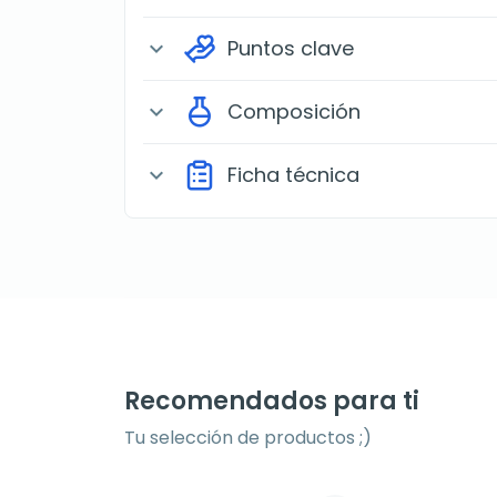
Puntos clave
expand_more
Composición
expand_more
Ficha técnica
expand_more
Recomendados para ti
Tu selección de productos ;)