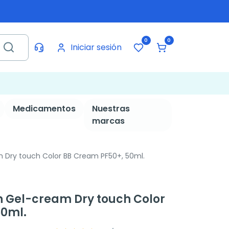
0
0
Iniciar sesión
Medicamentos
Nuestras
marcas
m Dry touch Color BB Cream PF50+, 50ml.
in Gel-cream Dry touch Color
50ml.