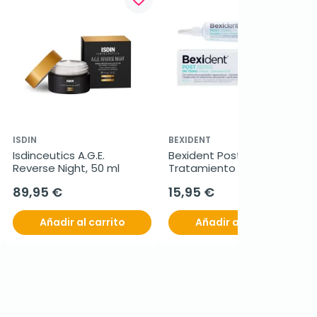
ISDIN
BEXIDENT
Isdinceutics A.G.E. 
Bexident Post Gel Tópico 
Reverse Night, 50 ml
Tratamiento 
Coadyudante, 25 ml
89,95 €
15,95 €
Añadir al carrito
Añadir al carrito