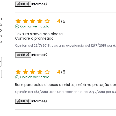
Útil
(0)
Informe
1
4
/
5
3
Opinión verificada
0
Textura siaave não oleosa

0
Cumore o prometido
0
Opinión del
22/7/2018
, tras una experiencia del
12/7/2018
por
A
Útil
(0)
Informe
4
/
5
Opinión verificada
Bom para peles oleosas e mistas, máxima proteção co
Opinión del
8/3/2018
, tras una experiencia del
27/2/2018
por
A.
Útil
(0)
Informe