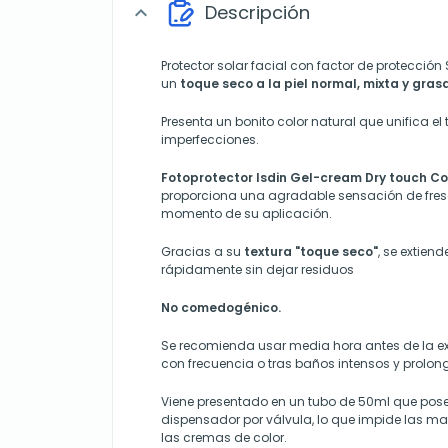
Descripción
expand_more
Protector solar facial con factor de protección
un
toque seco a la piel normal, mixta y grasa
Presenta un bonito color natural que unifica el
imperfecciones.
Fotoprotector Isdin Gel-cream Dry touch Co
proporciona una agradable sensación de fresc
momento de su aplicación.
Gracias a su
textura "toque seco"
, se extien
rápidamente sin dejar residuos
No comedogénico.
Se recomienda usar media hora antes de la exp
con frecuencia o tras baños intensos y prolo
Viene presentado en un tubo de 50ml que po
dispensador por válvula, lo que impide las m
las cremas de color.