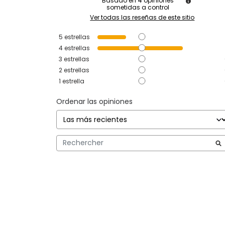
Basado en
4
opiniones
sometidas a control
Ver todas las reseñas de este sitio
5
estrellas
4
estrellas
3
estrellas
2
estrellas
1
estrella
Ordenar las opiniones