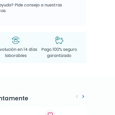
ayuda? Pide consejo a nuestras
as.
volución en 14 días
Pago 100% seguro
laborables
garantizado
keyboard_arrow_left
keyboard_arrow_right
ntamente
Anterior
Siguiente
favorite_border
favorite_border