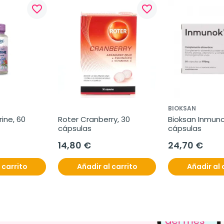
favorite_border
favorite_border
BIOKSAN
ine, 60 
Roter Cranberry, 30 
Bioksan Inmunok
cápsulas
cápsulas
14,80 €
24,70 €
 carrito
Añadir al carrito
Añadir al 