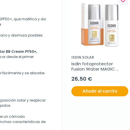
 SPF50+, que matifica y da
.
 tono y disimula posibles
lor BB Cream PF50+,
or desde el primer
ISDIN SOLAR
Isdin fotoprotector 
Fusion Water MAGIC 
de fácilmente y se absorbe
Repair SPF 50, 50 ml
26,50 €
Añadir al carrito
osición solar y reaplicar
ngados.
see un cómodo
anchas características de