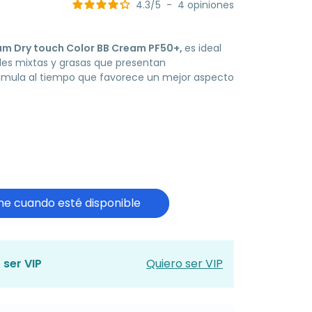
4.3
/
5
-
4
opiniones
am Dry touch Color BB Cream PF50+,
es ideal
eles mixtas y grasas que presentan
simula al tiempo que favorece un mejor aspecto
e cuando esté disponible
 ser VIP
Quiero ser VIP