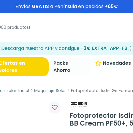
Envíos
GRATIS
a Península en pedidos
+65€
Descarga nuestra APP y consigue
-3€ EXTRA
:
APP-FB
;)
Ofertas en
Packs
Novedades
Solares
Ahorro
ón solar facial
Maquillaje Solar
Fotoprotector Isdin Gel-crea
favorite_border
Fotoprotector Isd
BB Cream PF50+, 