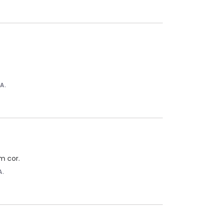
.A.
m cor.
A.