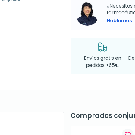
¿Necesitas 
farmacéutic
Hablamos
Envíos gratis en
De
pedidos +65€
Comprados conju
favorite_border