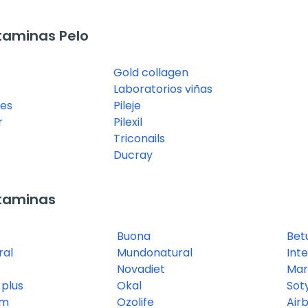
taminas Pelo
Gold collagen
Laboratorios viñas
ies
Pileje
r
Pilexil
Triconails
Ducray
taminas
Buona
Bet
ral
Mundonatural
Inte
Novadiet
Mar
 plus
Okal
Sot
om
Ozolife
Airb