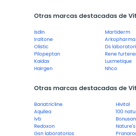
Otras marcas destacadas de Vi
Isdin
Martiderm
Iraltone
Arkopharma
Olistic
Ds laborator
Pilopeptan
Rene furtere
Kaidax
Luxmetique
Hairgen
Nhco
Otras marcas destacadas de Vi
Bariatricline
Hivital
Aquilea
100 natu
Ivb
Bonusan
Redoxon
Nature's
Gsn laboratorios
Pranar