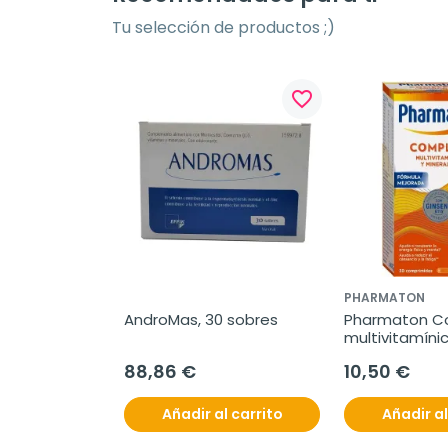
Tu selección de productos ;)
favorite_border
PHARMATON
AndroMas, 30 sobres
Pharmaton Co
multivitamínic
comprimidos
88,86 €
10,50 €
Añadir al carrito
Añadir al