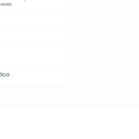
ndada.
tico