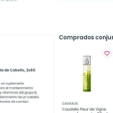
Comprados conju
favorite_border
da de Cabello, 2x60
s un suplemento
para el mantenimiento
 y vitaminas del grupo B,
ntenimiento de un cabello
eriodos de cambio
CAUDALIE
Caudalie Fleur de Vigne 