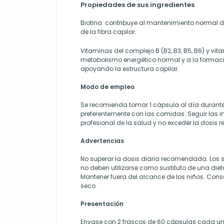
Propiedades de sus ingredientes
Biotina: contribuye al mantenimiento normal de
de la fibra capilar.
Vitaminas del complejo B (B2, B3, B5, B6) y vit
metabolismo energético normal y a la formac
apoyando la estructura capilar.
Modo de empleo
Se recomienda tomar 1 cápsula al día durante
preferentemente con las comidas. Seguir las 
profesional de la salud y no exceder la dosi
Advertencias
No superar la dosis diaria recomendada. Los 
no deben utilizarse como sustituto de una diet
Mantener fuera del alcance de los niños. Conse
seco.
Presentación
Envase con 2 frascos de 60 cápsulas cada uno