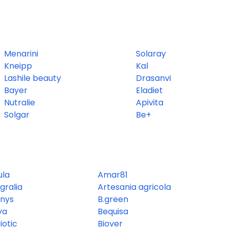
Menarini
Solaray
Kneipp
Kal
Lashile beauty
Drasanvi
Bayer
Eladiet
Nutralie
Apivita
Solgar
Be+
ula
Amar81
gralia
Artesania agricola
nys
B.green
ya
Bequisa
iotic
Biover