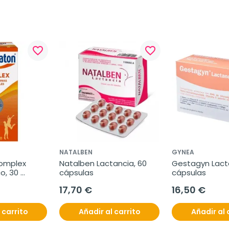
favorite_border
favorite_border
NATALBEN
GYNEA
mplex 
Natalben Lactancia, 60 
Gestagyn Lacta
o, 30 
cápsulas
cápsulas
17,70 €
16,50 €
 carrito
Añadir al carrito
Añadir al 