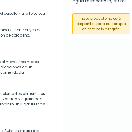
agua refrescante, 50 ml
l cabello y a la fortaleza
Este producto no está
disponible para su compra
en este país o región.
amina C: contribuyen al
ión de colágeno,
 al menos tres meses,
indicaciones de un
s recomendada.
suplementos alimenticios
a variada y equilibrada.
rvar en un lugar fresco y
. Suficiente para dos