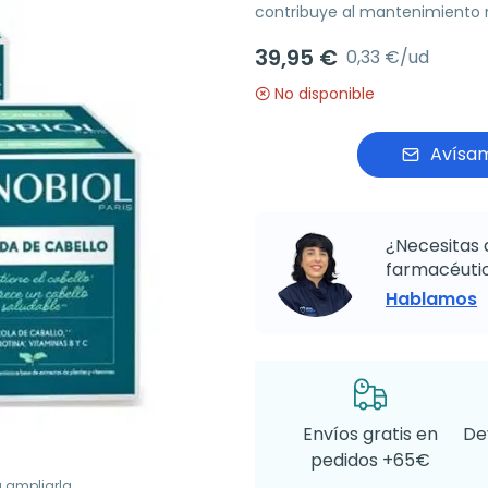
contribuye al mantenimiento 
39,95 €
0,33 €/ud
No disponible
Avísam
¿Necesitas 
farmacéutic
Hablamos
Envíos gratis en
De
pedidos +65€
a ampliarla