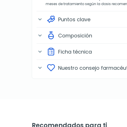
meses de tratamiento según la dosis recome
Puntos clave
expand_more
Composición
expand_more
Ficha técnica
expand_more
Nuestro consejo farmacéu
expand_more
Recomendados para ti