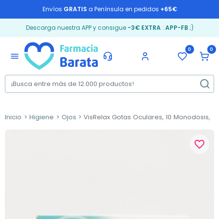
Envíos
GRATIS
a Península en pedidos
+65€
Descarga nuestra APP y consigue
-3€ EXTRA
:
APP-FB
;)
0
0
menu
Inicio
Higiene
Ojos
VisRelax Gotas Oculares, 10 Monodosis,
favorite_border