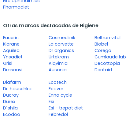
Ntc ophthalmics
Pharmadiet
Otras marcas destacadas de Higiene
Eucerin
Cosmeclinik
Beltran vital
Klorane
La corvette
Biobel
Aquilea
Dr organics
Corega
Ynsadiet
Urtekram
Cumlaude lab
Grisi
Alqvimia
Decottopia
Drasanvi
Ausonia
Dentaid
Diafarm
Ecotech
Dr. hauschka
Ecover
Ducray
Enna cycle
Durex
Esi
D´shila
Esi - trepat diet
Ecodoo
Febredol