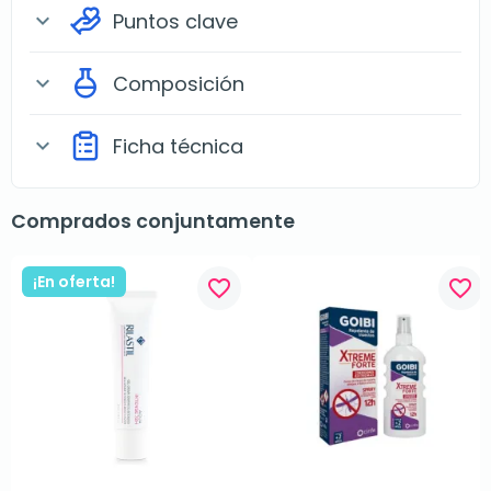
Puntos clave
expand_more
Composición
expand_more
Ficha técnica
expand_more
Comprados conjuntamente
¡En oferta!
favorite_border
favorite_border