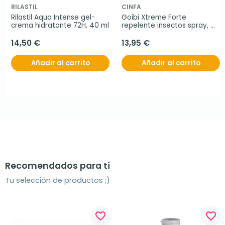
RILASTIL
CINFA
Rilastil Aqua Intense gel-
Goibi Xtreme Forte 
crema hidratante 72H, 40 ml
repelente insectos spray, 
200 ml
14,50 €
13,95 €
Añadir al carrito
Añadir al carrito
Recomendados para ti
Tu selección de productos ;)
favorite_border
favorite_border