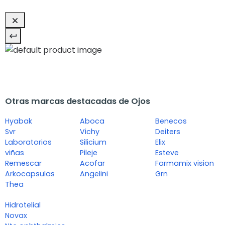
Otras marcas destacadas de Ojos
Hyabak
Aboca
Benecos
Svr
Vichy
Deiters
Laboratorios
Silicium
Elix
viñas
Pileje
Esteve
Remescar
Acofar
Farmamix vision
Arkocapsulas
Angelini
Grn
Thea
Hidrotelial
Novax