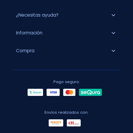
expand_more
¿Necesitas ayuda?
expand_more
Información
expand_more
Compra
Pago seguro:
Envíos realizados con: