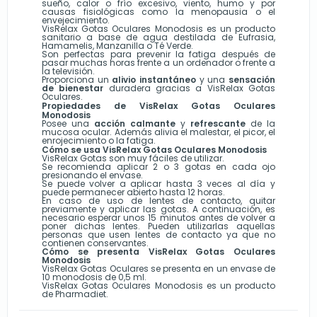
sueño, calor o frío excesivo, viento, humo y por
causas fisiológicas como la menopausia o el
envejecimiento.
VisRelax Gotas Oculares Monodosis es un producto
sanitario a base de agua destilada de Eufrasia,
Hamamelis, Manzanilla o Té Verde.
Son perfectas para prevenir la fatiga después de
pasar muchas horas frente a un ordenador o frente a
la televisión.
Proporciona un
alivio instantáneo
y una
sensación
de bienestar
duradera gracias a VisRelax Gotas
Oculares.
Propiedades de VisRelax Gotas Oculares
Monodosis
Posee una
acción calmante
y
refrescante
de la
mucosa ocular. Además alivia el malestar, el picor, el
enrojecimiento o la fatiga.
Cómo se usa VisRelax Gotas Oculares Monodosis
VisRelax Gotas son muy fáciles de utilizar.
Se recomienda aplicar 2 o 3 gotas en cada ojo
presionando el envase.
Se puede volver a aplicar hasta 3 veces al día y
puede permanecer abierto hasta 12 horas.
En caso de uso de lentes de contacto, quitar
previamente y aplicar las gotas. A continuación, es
necesario esperar unos 15 minutos antes de volver a
poner dichas lentes. Pueden utilizarlas aquellas
personas que usen lentes de contacto ya que no
contienen conservantes.
Cómo se presenta VisRelax Gotas Oculares
Monodosis
VisRelax Gotas Oculares se presenta en un envase de
10 monodosis de 0,5 ml.
VisRelax Gotas Oculares Monodosis es un producto
de Pharmadiet.