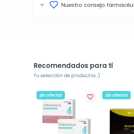
Nuestro consejo farmacéu
expand_more
Recomendados para ti
Tu selección de productos ;)
¡En oferta!
¡En oferta!
favorite_border