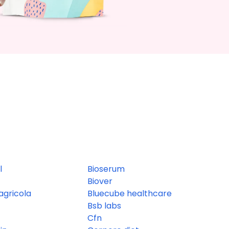
l
Bioserum
Biover
agricola
Bluecube healthcare
Bsb labs
Cfn