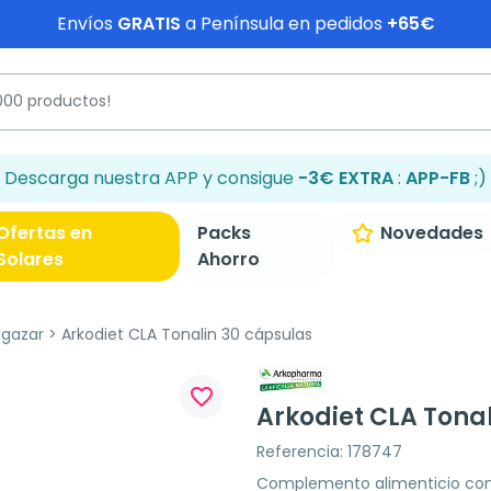
Envíos
GRATIS
a Península en pedidos
+65€
Descarga nuestra APP y consigue
-3€ EXTRA
:
APP-FB
;)
Ofertas en
Packs
Novedades
Solares
Ahorro
lgazar
Arkodiet CLA Tonalin 30 cápsulas
favorite_border
Arkodiet CLA Tona
Referencia: 178747
Complemento alimenticio con 