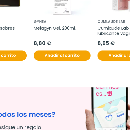
GYNEA
CUMLAUDE LAB
 sobres
Melagyn Gel, 200ml.
Cumlaude Lab 
lubricante vagi
8,80 €
8,95 €
 carrito
Añadir al carrito
Añadir al 
odos los meses?
nsigue un regalo