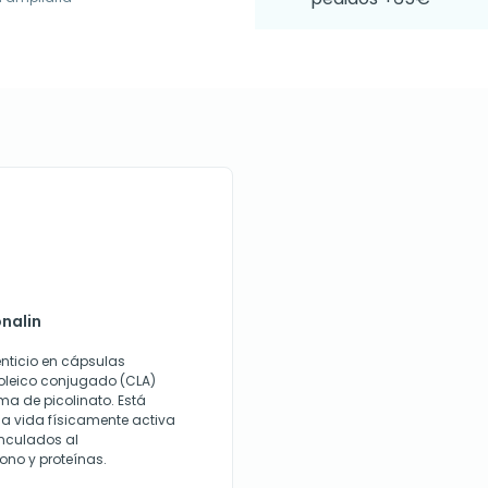
onalin
nticio en cápsulas
oleico conjugado (CLA)
ma de picolinato. Está
a vida físicamente activa
nculados al
ono y proteínas.