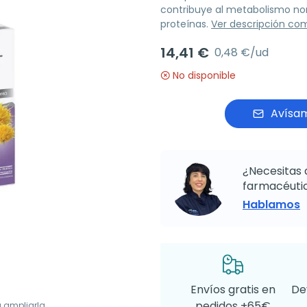
contribuye al metabolismo nor
proteínas.
Ver descripción co
14,41 €
0,48 €/ud
No disponible
Avísam
¿Necesitas 
farmacéutic
Hablamos
Envíos gratis en
De
pedidos +65€
a ampliarla