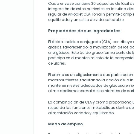
Cada envase contiene 30 cápsulas de fácil deg
integración de estos nutrientes en la rutina di
regular de Arkodiet CLA Tonalin permite comp
equilibrada y un estilo de vida saludable.
Propiedades de sus ingredientes
El ácido linoleico conjugado (CLA) contribuye
grasas, favoreciendo la movilización de los 
energéticos. Este ácido graso forma parte de 
participa en el mantenimiento de la composi
celulares.
El cromo es un oligoelemento que participa e
macronutrientes, facilitando la acción de la 
mantener niveles adecuados de glucosa en s
al metabolismo normal de los hidratos de car
La combinación de CLA y cromo proporciona u
respalda las funciones metabólicas dentro de
alimentación variado y equilibrado.
Modo de empleo