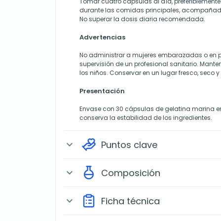
Tomar cuatro cápsulas al día, preferiblement
durante las comidas principales, acompañad
No superar la dosis diaria recomendada.
Advertencias
No administrar a mujeres embarazadas o en p
supervisión de un profesional sanitario. Mante
los niños. Conservar en un lugar fresco, seco y 
Presentación
Envase con 30 cápsulas de gelatina marina e
conserva la estabilidad de los ingredientes.
Puntos clave
expand_more
Composición
expand_more
Ficha técnica
expand_more