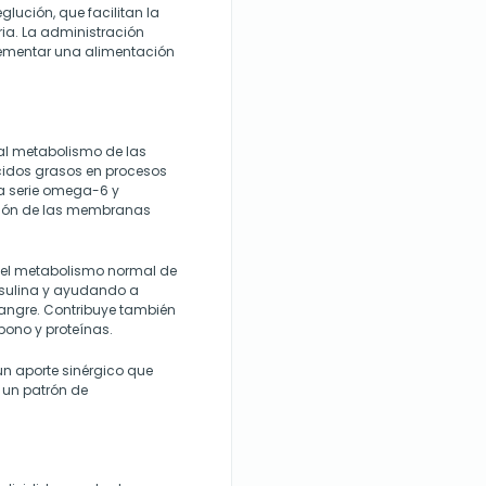
lución, que facilitan la
aria. La administración
lementar una alimentación
 al metabolismo de las
ácidos grasos en procesos
la serie omega-6 y
ción de las membranas
n el metabolismo normal de
insulina y ayudando a
angre. Contribuye también
bono y proteínas.
n aporte sinérgico que
 un patrón de