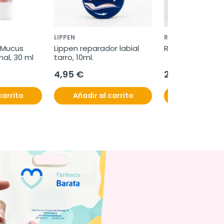
LIPPEN
ROSACURE
Mucus 
Lippen reparador labial 
Rosacure Intens
nal, 30 ml
tarro, 10ml.
4,95 €
28,50 €
carrito
Añadir al carrito
Añadir al c