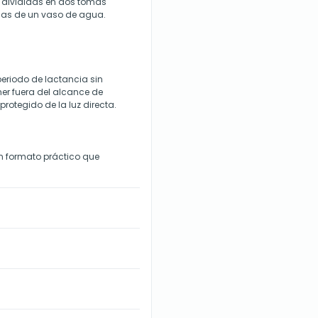
e divididas en dos tomas
as de un vaso de agua.
eriodo de lactancia sin
ner fuera del alcance de
protegido de la luz directa.
n formato práctico que