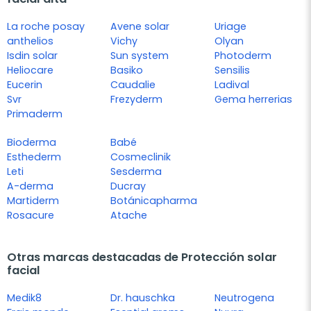
La roche posay
Avene solar
Uriage
anthelios
Vichy
Olyan
Isdin solar
Sun system
Photoderm
Heliocare
Basiko
Sensilis
Eucerin
Caudalie
Ladival
Svr
Frezyderm
Gema herrerias
Primaderm
Bioderma
Babé
Esthederm
Cosmeclinik
Leti
Sesderma
A-derma
Ducray
Martiderm
Botánicapharma
Rosacure
Atache
Otras marcas destacadas de Protección solar
facial
Medik8
Dr. hauschka
Neutrogena