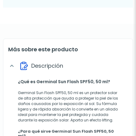
Más sobre este producto
Descripción
expand_more
¿Qué es Germinal Sun Flash SPF50, 50 ml?
Germinal Sun Flash SPF50, 50 ml es un protector solar
de alta protección que ayuda a proteger la piel de los
daños causados por la exposición al sol. Su fórmula
ligera y de rápida absorción lo convierte en un aliado
ideal para mantener la piel protegida y cuidada
durante la exposición solar. Aporta un efecto lifting.
¿Para qué sirve Germinal Sun Flash SPF50, 50
ml?