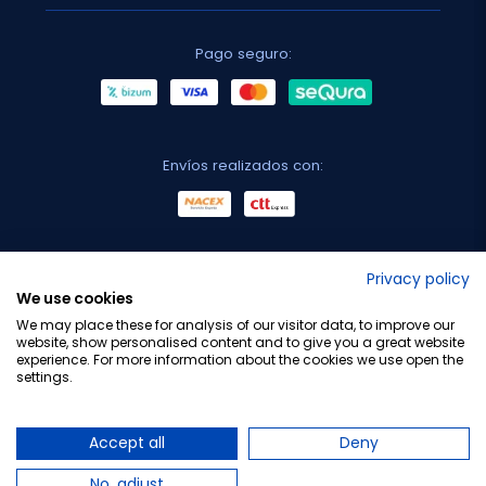
Pago seguro:
Envíos realizados con:
No lo decimos nosotros...
Privacy policy
We use cookies
¡Tu opinión es importante!
We may place these for analysis of our visitor data, to improve our
website, show personalised content and to give you a great website
experience. For more information about the cookies we use open the
settings.
Copyright © 2010-2026 Farmacia Barata S.L. Todos los
derechos reservados.
Accept all
Deny
No, adjust