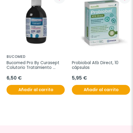
BUCOMED
Bucomed Pro By Curasept 
Probiobal Atb Direct, 10 
Colutorio Tratamiento 
cápsulas
Intensivo Clorhexidina 0,12%, 
200 ml
6,50 €
5,95 €
Añadir al carrito
Añadir al carrito