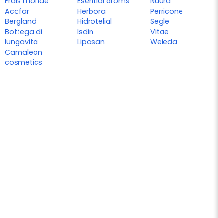
Frais monde
Esential aroms
Nuura
Acofar
Herbora
Perricone
Bergland
Hidrotelial
Segle
Bottega di
Isdin
Vitae
lungavita
Liposan
Weleda
Camaleon
cosmetics