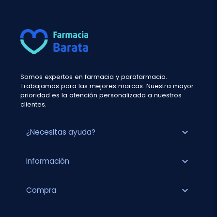
Somos expertos en farmacia y parafarmacia.
Trabajamos para las mejores marcas. Nuestra mayor
prioridad es la atención personalizada a nuestros
clientes.
expand_more
¿Necesitas ayuda?
expand_more
Información
expand_more
Compra