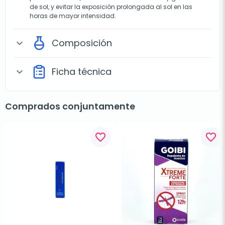
de sol, y evitar la exposición prolongada al sol en las
horas de mayor intensidad.
Composición
expand_more
Ficha técnica
expand_more
Comprados conjuntamente
favorite_border
favorite_border