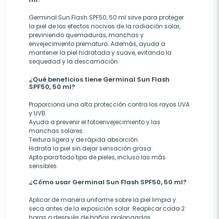
Germinal Sun Flash SPF50, 50 ml sirve para proteger
la piel de los efectos nocivos de la radiación solar,
previniendo quemaduras, manchas y
envejecimiento prematuro. Además, ayuda a
mantener la piel hidratada y suave, evitando la
sequedad y la descamación.
¿Qué beneficios tiene Germinal Sun Flash
SPF50, 50 ml?
Proporciona una alta protección contra los rayos UVA
y UVB.
Ayuda a prevenir el fotoenvejecimiento y las
manchas solares.
Textura ligera y de rápida absorción.
Hidrata la piel sin dejar sensación grasa.
Apto para todo tipo de pieles, incluso las más
sensibles.
¿Cómo usar Germinal Sun Flash SPF50, 50 ml?
Aplicar de manera uniforme sobre la piel limpia y
seca antes de la exposición solar. Reaplicar cada 2
horas o después de baños prolongados.