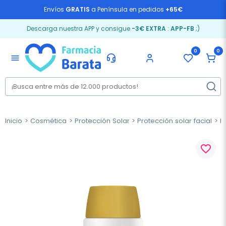
Envíos
GRATIS
a Península en pedidos
+65€
Descarga nuestra APP y consigue
-3€ EXTRA
:
APP-FB
;)
0
0
menu
Inicio
Cosmética
Protección Solar
Protección solar facial
P
favorite_border