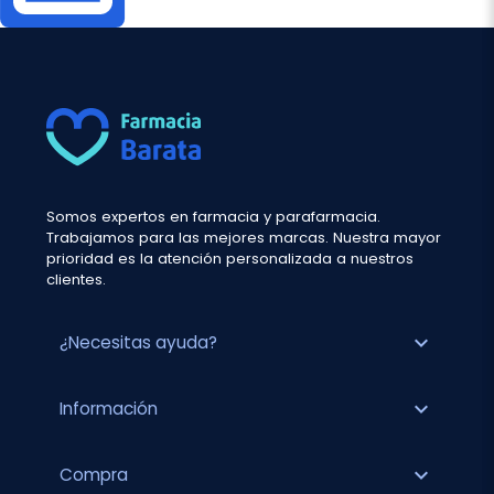
Somos expertos en farmacia y parafarmacia.
Trabajamos para las mejores marcas. Nuestra mayor
prioridad es la atención personalizada a nuestros
clientes.
expand_more
¿Necesitas ayuda?
expand_more
Información
expand_more
Compra