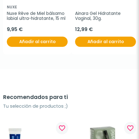
NUXE
Nuxe Rêve de Miel bálsamo 
Ainara Gel Hidratante 
labial ultra-hidratante, 15 ml
Vaginal, 30g.
9,95 €
12,99 €
Añadir al carrito
Añadir al carrito
Recomendados para ti
Tu selección de productos ;)
favorite_border
favorite_border