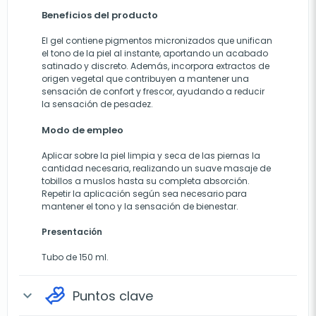
Beneficios del producto
El gel contiene pigmentos micronizados que unifican
el tono de la piel al instante, aportando un acabado
satinado y discreto. Además, incorpora extractos de
origen vegetal que contribuyen a mantener una
sensación de confort y frescor, ayudando a reducir
la sensación de pesadez.
Modo de empleo
Aplicar sobre la piel limpia y seca de las piernas la
cantidad necesaria, realizando un suave masaje de
tobillos a muslos hasta su completa absorción.
Repetir la aplicación según sea necesario para
mantener el tono y la sensación de bienestar.
Presentación
Tubo de 150 ml.
Puntos clave
expand_more