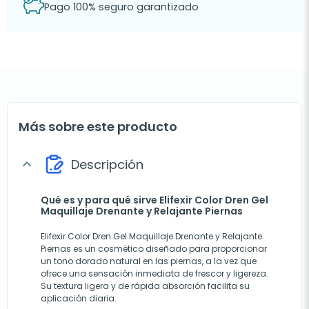
Pago 100% seguro garantizado
Más sobre este producto
Descripción
expand_more
Qué es y para qué sirve Elifexir Color Dren Gel
Maquillaje Drenante y Relajante Piernas
Elifexir Color Dren Gel Maquillaje Drenante y Relajante
Piernas es un cosmético diseñado para proporcionar
un tono dorado natural en las piernas, a la vez que
ofrece una sensación inmediata de frescor y ligereza.
Su textura ligera y de rápida absorción facilita su
aplicación diaria.