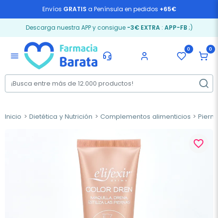
Envíos
GRATIS
a Península en pedidos
+65€
Descarga nuestra APP y consigue
-3€ EXTRA
:
APP-FB
;)
0
0
menu
Inicio
Dietética y Nutrición
Complementos alimenticios
Piern
favorite_border