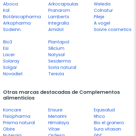
Aboca
Arkocapsulas
Weleda
Kal
Pranarom
Colnatur
Botánicapharma
Lamberts
Pileje
Arkopharma
Integralia
A vogel
Sodeinn
Arnidol
Soivre cosmetics
Bio3
Plantapol
Esi
Silicium
Lacer
Natysal
Solaray
Sesderma
Solgar
Soria natural
Novadiet
Terezia
Otras marcas destacadas de Complementos
alimenticios
Koncare
Ensure
Equisalud
Fisiopharma
Menarini
Nhco
Prisma natural
Himalaya
Bio el granero
Obire
Vitae
Sura vitasan
Nutergia
Ordesa
Ghf