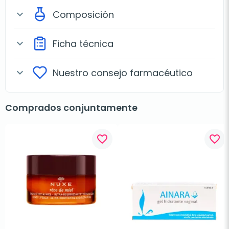
Composición
expand_more
Ficha técnica
expand_more
Nuestro consejo farmacéutico
expand_more
Comprados conjuntamente
favorite_border
favorite_border