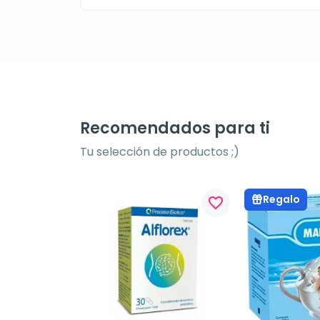
Recomendados para ti
Tu selección de productos ;)
Regalo
favorite_border