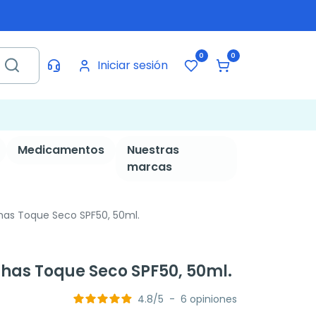
0
0
Iniciar sesión
Medicamentos
Nuestras
marcas
has Toque Seco SPF50, 50ml.
has Toque Seco SPF50, 50ml.
4.8
/
5
-
6
opiniones