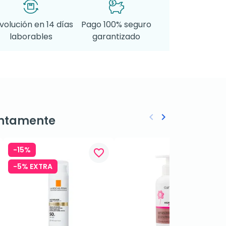
volución en 14 días
Pago 100% seguro
laborables
garantizado
keyboard_arrow_left
keyboard_arrow_right
ntamente
Anterior
Siguiente
-15%
favorite_border
favorite_border
-5% EXTRA