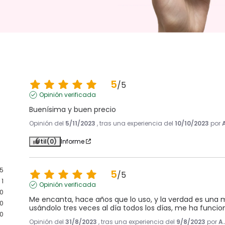
5
/
5
Opinión verificada
Buenísima y buen precio
Opinión del
5/11/2023
, tras una experiencia del
10/10/2023
por
Útil
(0)
Informe
5
5
/
5
1
Opinión verificada
0
Me encanta, hace años que lo uso, y la verdad es una 
0
usándolo tres veces al día todos los días, me ha funcio
0
Opinión del
31/8/2023
, tras una experiencia del
9/8/2023
por
A.