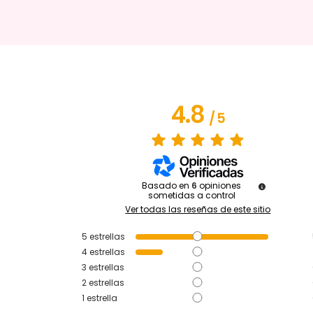
4.8
/
5
Basado en
6
opiniones
sometidas a control
Ver todas las reseñas de este sitio
5
estrellas
4
estrellas
3
estrellas
2
estrellas
1
estrella