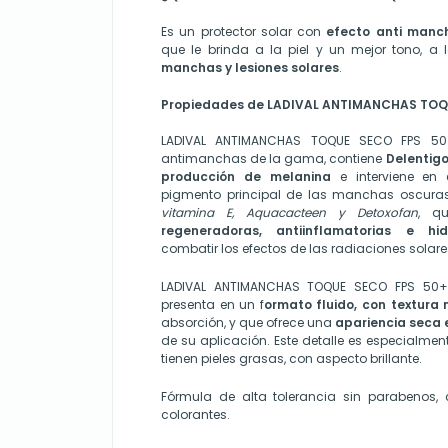
Es un protector solar con
efecto anti manc
que le brinda a la piel y un mejor tono, a
manchas y lesiones solares
.
Propiedades de LADIVAL ANTIMANCHAS TOQU
LADIVAL ANTIMANCHAS TOQUE SECO FPS 50
antimanchas de la gama, contiene
Delentig
producción de melanina
e interviene en e
pigmento principal de las manchas oscuras 
vitamina E, Aquacacteen
y Detoxofan
, q
regeneradoras, antiinflamatorias e hid
combatir los efectos de las radiaciones solare
LADIVAL ANTIMANCHAS TOQUE SECO FPS 50+
presenta en un f
ormato fluido, con textura
absorción, y que ofrece una
apariencia seca e
de su aplicación. Este detalle es especialmen
tienen pieles grasas, con aspecto brillante.
Fórmula de alta tolerancia sin parabenos, 
colorantes.