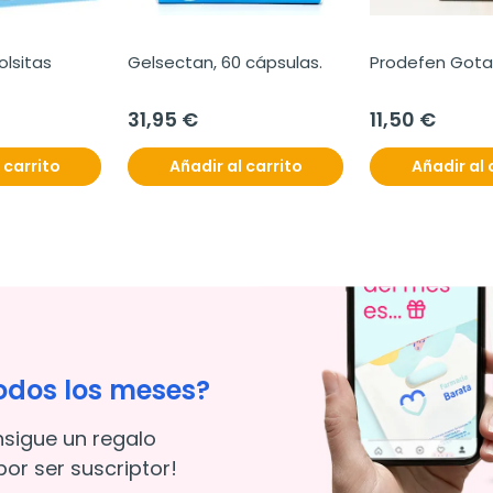
olsitas
Gelsectan, 60 cápsulas.
Prodefen Gotas
31,95 €
11,50 €
 carrito
Añadir al carrito
Añadir al 
odos los meses?
nsigue un regalo
or ser suscriptor!