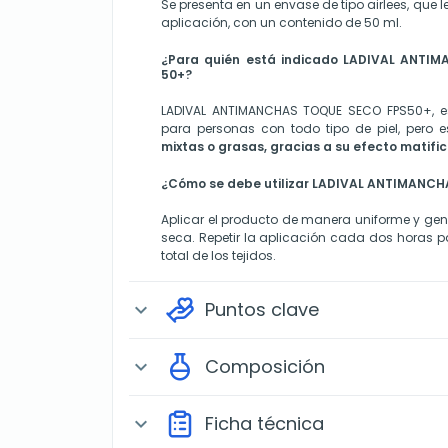
Se presenta en un envase de tipo airlees, que l
aplicación, con un contenido de 50 ml.
¿Para quién está indicado LADIVAL ANTI
50+?
LADIVAL ANTIMANCHAS TOQUE SECO FPS50+, e
para personas con todo tipo de piel, pero 
mixtas o grasas, gracias a su efecto matifi
¿Cómo se debe utilizar LADIVAL ANTIMANC
Aplicar el producto de manera uniforme y gene
seca. Repetir la aplicación cada dos horas p
total de los tejidos.
Puntos clave
expand_more
Composición
expand_more
Ficha técnica
expand_more