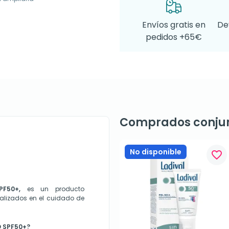
Envíos gratis en
De
pedidos +65€
Comprados conju
No disponible
favorite_border
F50+,
es un producto
alizados en el cuidado de
 SPF50+?