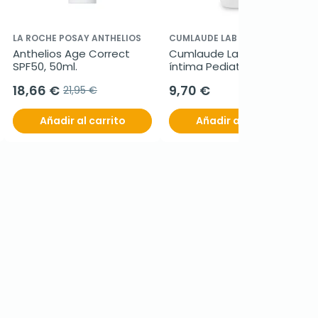
LA ROCHE POSAY ANTHELIOS
CUMLAUDE LAB
Anthelios Age Correct 
Cumlaude Lab Higiene 
SPF50, 50ml.
íntima Pediatrics, 250 ml
18,66 €
9,70 €
21,95 €
Añadir al carrito
Añadir al carrito