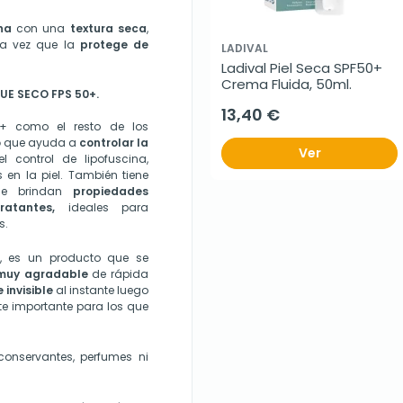
ha
con una
textura seca
,
 la vez que la
protege de
LADIVAL
Ladival Piel Seca SPF50+ 
Crema Fluida, 50ml.
E SECO FPS 50+.
13,40 €
+ como el resto de los
o
que ayuda a
controlar la
Ver
l control de lipofuscina,
en la piel. También tiene
ue brindan
propiedades
ratantes,
ideales para
s.
, es un producto que se
 muy agradable
de rápida
 invisible
al instante luego
te importante para los que
conservantes, perfumes ni