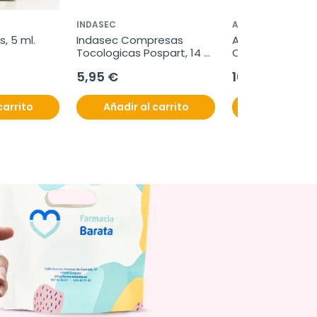
INDASEC
A-DERMA
, 5 ml.
Indasec Compresas 
A-Derma Exome
Tocologicas Pospart, 14 
Control Crema 
unidades
Emoliente, 400 
5,95 €
16,95 €
carrito
Añadir al carrito
Añadir al c