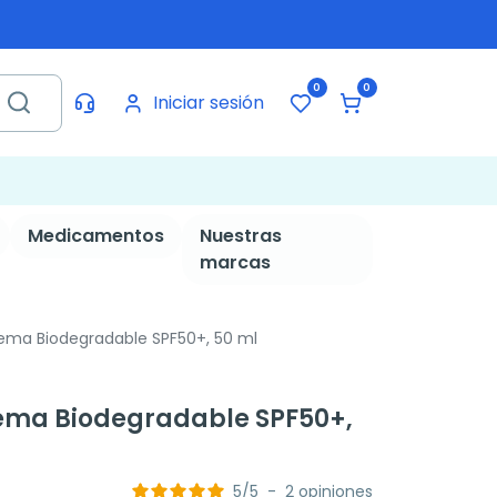
0
0
Iniciar sesión
Medicamentos
Nuestras
marcas
ema Biodegradable SPF50+, 50 ml
rema Biodegradable SPF50+,
5
/
5
-
2
opiniones