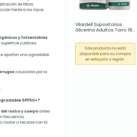
nación de filtros
ción frente a los rayos
Vilardell Supositorios 
Glicerina Adultos Tarro 18 
uds
orgánicos y fotoestables
 superficie cutánea.
Este producto no está
disponible para su compra
nte aportan una agradable
en este país o región.
 arrugas
causadas por la
.
egradable SPF50+?
 del rostro
y cuerpo
antes
on frecuencia,
o, nadar o secarse con la