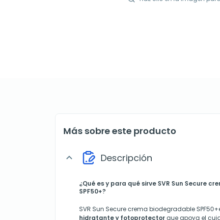
Más sobre este producto
Descripción
expand_more
¿Qué es y para qué sirve SVR Sun Secure c
SPF50+?
SVR Sun Secure crema biodegradable SPF50+
hidratante y fotoprotector
que apoya el cuid