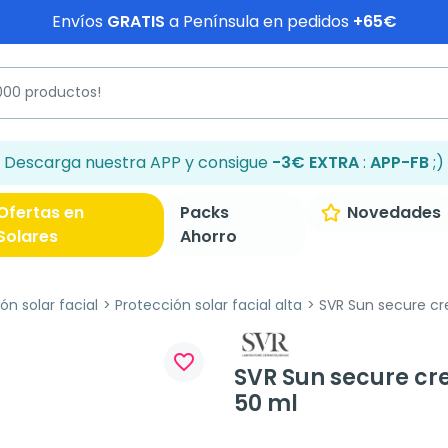
Envíos
GRATIS
a Península en pedidos
+65€
Descarga nuestra APP y consigue
-3€ EXTRA
:
APP-FB
;)
Ofertas en
Packs
Novedades
Solares
Ahorro
ón solar facial
Protección solar facial alta
SVR Sun secure cr
favorite_border
SVR Sun secure c
50 ml