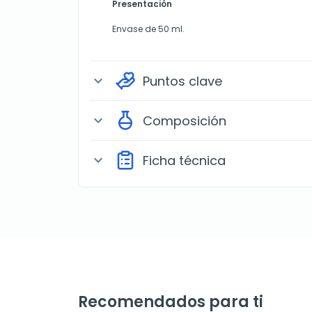
Presentación
Envase de 50 ml.
Puntos clave
expand_more
Composición
expand_more
Ficha técnica
expand_more
Recomendados para ti