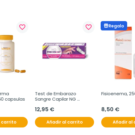
Regalo
favorite_border
favorite_border
rma 
Test de Embarazo 
Fisioenema, 25
60 capsulas
Sangre Capilar NG 
Precision+, 1 unidad
12,95 €
8,50 €
 carrito
Añadir al carrito
Añadir al 