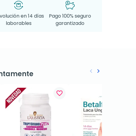
volución en 14 días
Pago 100% seguro
laborables
garantizado
keyboard_arrow_left
keyboard_arrow_right
ntamente
Anterior
Siguiente
favorite_border
favorite_border