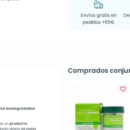
Envíos gratis en
De
pedidos +65€
Comprados conju
favorite_border
rema biodegradable
es un
producto
ado diario de pieles