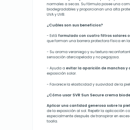
normales a secas. Su fórmula posee una combi
biodegradables y proporcionan una alta protec
UVA y UVB.
¿Cuáles son sus beneficios?
-
Está
formulado con cuatro filtros solares 
que forman una barrera protectora física en la
-
Su aroma veraniego y su textura reconforta
sensación aterciopelada y no pegajosa.
-
Ayuda a
evitar la aparición de manchas y
exposición solar.
-
Favorece la elasticidad y suavidad de la piel
¿Cómo usar SVR Sun Secure crema biod
Aplicar una cantidad generosa sobre la piel
de la exposición al sol. Repetir la aplicación c
especialmente después de transpirar en exces
toalla.