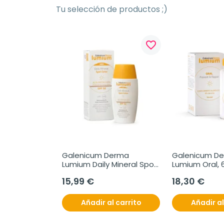
Tu selección de productos ;)
favorite_border
Galenicum Derma 
Galenicum De
Lumium Daily Mineral Spot 
Lumium Oral, 
Color SPF50, 50 ml
15,99 €
18,30 €
Añadir al carrito
Añadir al