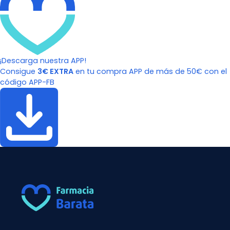
¡Descarga nuestra APP!
Consigue
3€ EXTRA
en tu compra APP de más de 50€ con el
código APP-FB