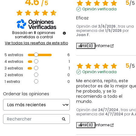
4.6
5
/
5
/
5
Opinión verificada
Eficaz
Opinión del
3/6/2026
, tras una
experiencia del
1/5/2026
por
Basado en
8
opiniones
Joan F.
sometidas a control
Ver todas las reseñas de este sitio
Útil
(0)
Informe
5
estrellas
6
4
estrellas
1
5
/
5
3
estrellas
1
Opinión verificada
2
estrellas
0
Me encanta, repito, este 
1
estrella
0
protector es de lo mejor que
he probado, y se lo 
Ordenar las opiniones
recomiendo a todo el 
mundo.
Opinión del
24/7/2024
, tras un
experiencia del
4/7/2024
por
A.
Útil
(0)
Informe