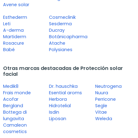
Avene solar
Esthederm
Cosmeclinik
Leti
Sesderma
A-derma
Ducray
Martiderm
Botánicapharma
Rosacure
Atache
Babé
Polysianes
Otras marcas destacadas de Protección solar
facial
Medik8
Dr. hauschka
Neutrogena
Frais monde
Esential aroms
Nuura
Acofar
Herbora
Perricone
Bergland
Hidrotelial
Segle
Bottega di
Isdin
Vitae
lungavita
Liposan
Weleda
Camaleon
cosmetics