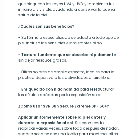
que bloquean los rayos UVA y UVB, y también la luz
infrarroja y visible, ayudando a conservar la buena
salud de la piel.
¿Cuáles son sus beneficios?
-
Su fórmula especializada se adapta a todo tipo de
piel, incluso las sensibles e intolerantes al sol.
-
Textura fundente que se absorbe rápidamente
sin dejar residuos grasos.
-
Filtros solares de amplio espectro, ideales para la
práctica deportiva o las actividades al aire libre.
-
Enriquecido con niacinamida
para reestructurar
las células dañadas por la exposición solar.
¿Cómo usar SVR Sun Secure Extreme
SPF 50+?
Aplicar uniformemente sobre la piel antes y
durante la exposición al sol
. Se recomienda
reaplicar varias veces, sobre todo después de nadar,
sudar o secarse con una toalla para mantener altos