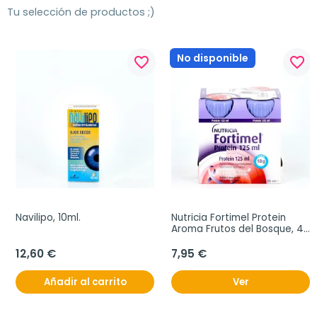
Tu selección de productos ;)
No disponible
favorite_border
favorite_border
Navilipo, 10ml.
Nutricia Fortimel Protein 
Aroma Frutos del Bosque, 4 
x 125 ml
12,60 €
7,95 €
Añadir al carrito
Ver