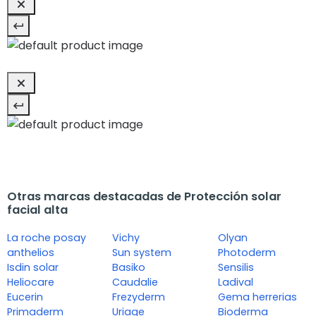
Otras marcas destacadas de Protección solar
facial alta
La roche posay
Vichy
Olyan
anthelios
Sun system
Photoderm
Isdin solar
Basiko
Sensilis
Heliocare
Caudalie
Ladival
Eucerin
Frezyderm
Gema herrerias
Primaderm
Uriage
Bioderma