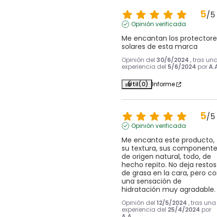
5
/
5
Opinión verificada
Me encantan los protectores
solares de esta marca
Opinión del
30/6/2024
, tras un
experiencia del
5/6/2024
por
A.
Útil
(0)
Informe
5
/
5
Opinión verificada
Me encanta este producto, 
su textura, sus componente
de origen natural, todo, de 
hecho repito. No deja restos 
de grasa en la cara, pero co
una sensación de 
hidratación muy agradable.
Opinión del
12/5/2024
, tras una
experiencia del
25/4/2024
por
A.A.