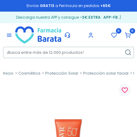
Envíos
GRATIS
a Península en pedidos
+65€
Descarga nuestra APP y consigue
-3€ EXTRA
:
APP-FB
;)
0
0
menu
Inicio
Cosmética
Protección Solar
Protección solar facial
P
favorite_border