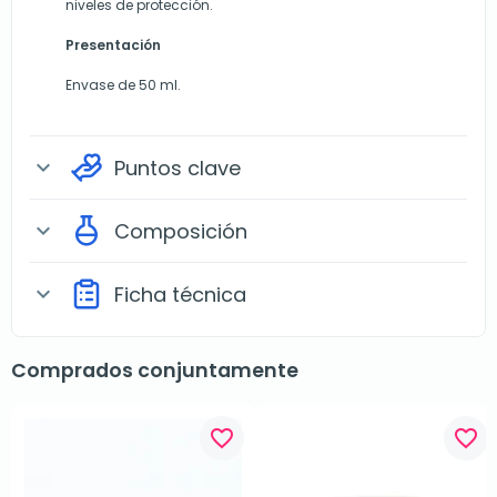
niveles de protección.
Presentación
Envase de 50 ml.
Puntos clave
expand_more
Composición
expand_more
Ficha técnica
expand_more
Comprados conjuntamente
favorite_border
favorite_border