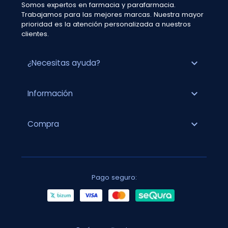
Somos expertos en farmacia y parafarmacia.
Trabajamos para las mejores marcas. Nuestra mayor
prioridad es la atención personalizada a nuestros
clientes.
expand_more
¿Necesitas ayuda?
expand_more
Información
expand_more
Compra
Pago seguro: