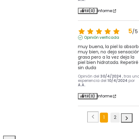
Útil
(0)
Informe
5
/
5
Opinión verificada
muy buena, la piel la absorb
muy bien, no deja sensación
grasa pero a la vez deja la 
piel bien hidratada. Repetiré 
sin duda
Opinión del
30/4/2024
, tras un
experiencia del
10/4/2024
por
A.A.
Útil
(0)
Informe
1
2