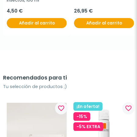
insectos, 100 ml
4,50 €
26,95 €
Añadir al carrito
Añadir al carrito
Recomendados para ti
Tu selección de productos ;)
¡En oferta!
favorite_border
favorite_border
-15%
-5% EXTRA