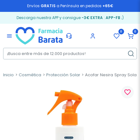
Envíos
GRATIS
a Península en pedidos
+65€
Descarga nuestra APP y consigue
-3€ EXTRA
:
APP-FB
;)
0
0
menu
Inicio
Cosmética
Protección Solar
Acofar Nesira Spray Solar 
favorite_border