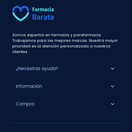
Somos expertos en farmacia y parafarmacia.
Trabajamos para las mejores marcas. Nuestra mayor
prioridad es la atención personalizada a nuestros
clientes.
expand_more
¿Necesitas ayuda?
expand_more
Información
expand_more
Compra