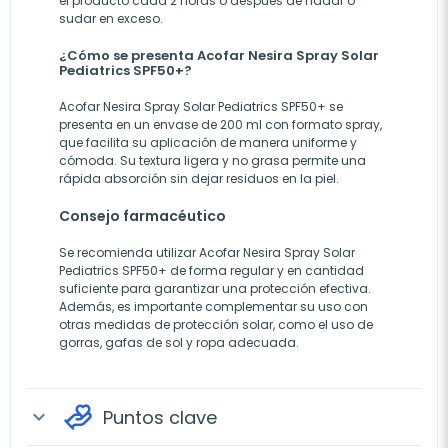
el producto cada 2 horas o después de nadar o
sudar en exceso.
¿Cómo se presenta Acofar Nesira Spray Solar
Pediatrics SPF50+?
Acofar Nesira Spray Solar Pediatrics SPF50+ se
presenta en un envase de 200 ml con formato spray,
que facilita su aplicación de manera uniforme y
cómoda. Su textura ligera y no grasa permite una
rápida absorción sin dejar residuos en la piel.
Consejo farmacéutico
Se recomienda utilizar Acofar Nesira Spray Solar
Pediatrics SPF50+ de forma regular y en cantidad
suficiente para garantizar una protección efectiva.
Además, es importante complementar su uso con
otras medidas de protección solar, como el uso de
gorras, gafas de sol y ropa adecuada.
Puntos clave
expand_more