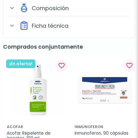
Composición
expand_more
Ficha técnica
expand_more
Comprados conjuntamente
¡En oferta!
favorite_border
favorite_border
ACOFAR
INMUNOFERON
Acofar Repelente de 
Inmunoferon, 90 cápsulas