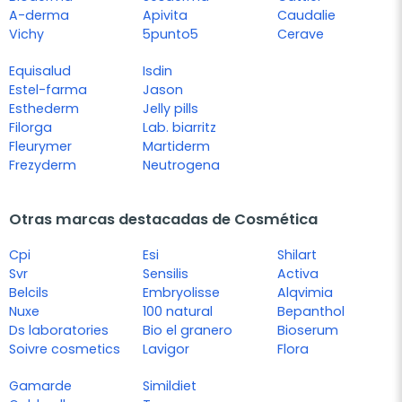
A-derma
Apivita
Caudalie
Vichy
5punto5
Cerave
Equisalud
Isdin
Estel-farma
Jason
Esthederm
Jelly pills
Filorga
Lab. biarritz
Fleurymer
Martiderm
Frezyderm
Neutrogena
Otras marcas destacadas de Cosmética
Cpi
Esi
Shilart
Svr
Sensilis
Activa
Belcils
Embryolisse
Alqvimia
Nuxe
100 natural
Bepanthol
Ds laboratories
Bio el granero
Bioserum
Soivre cosmetics
Lavigor
Flora
Gamarde
Simildiet