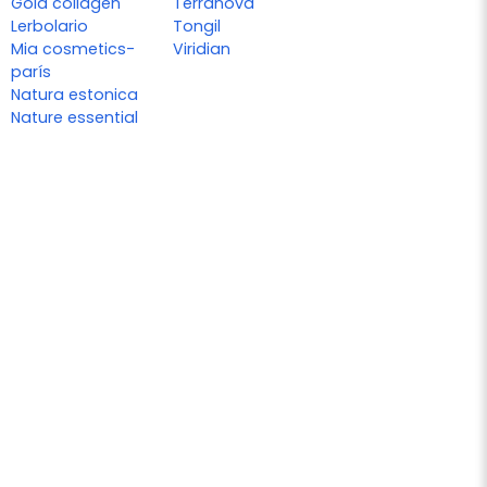
Gold collagen
Terranova
Lerbolario
Tongil
Mia cosmetics-
Viridian
parís
Natura estonica
Nature essential