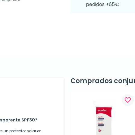
pedidos +65€
Comprados conju
favorite_border
nsparente SPF30?
s un protector solar en