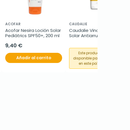
ACOFAR
CAUDALIE
Acofar Nesira Loción Solar 
Caudalie Vinosun Crema 
Pediátrics SPF50+, 200 ml
Solar Antiarrugas SPF50, 
50ml
9,40 €
Este producto no está
Añadir al carrito
disponible para su compra
en este país o región.