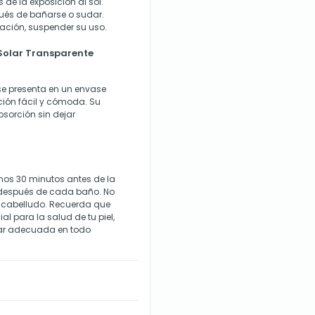
 de la exposición al sol.
ués de bañarse o sudar.
itación, suspender su uso.
Solar Transparente
se presenta en un envase
ión fácil y cómoda. Su
bsorción sin dejar
enos 30 minutos antes de la
o después de cada baño. No
ro cabelludo. Recuerda que
al para la salud de tu piel,
olar adecuada en todo