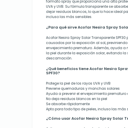
formato spray que proporciona una alta protec
UVA y UVB. Su fórmula transparente se absorbe
dejar residuos blancos, lo que lo hace ideal par
incluso las más sensibles.
¿Para qué sirve Acofar Nesira Spray Sol
Acofar Nesira Spray Solar Transparente SPF30 p
causados por la exposición al sol, previnie
envejecimiento prematuro. Además, ayuda a m
la piel durante la exposición solar, evitando l
descamación.
¿Qué beneficios tiene Acofar Nesira Spr
SPF30?
Protege la piel de los rayos UVA y UVB
Previene quemaduras y manchas solares
Ayuda a prevenir el envejecimiento prematuro d
No deja residuos blancos en la piel
Se absorbe rápidamente
Apto para todo tipo de pieles, incluso las más 
¿Cómo usar Acofar Nesira Spray Solar 