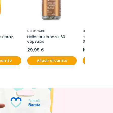
HELIOCARE
HELIOCARE
 Spray, 
Heliocare Bronze, 60 
Heliocare Advan
cápsulas
SPF50, 250 ml
29,99 €
19,95 €
carrito
Añadir al carrito
Añadir al c