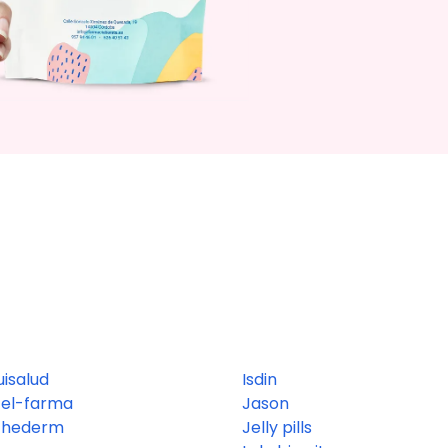
uisalud
Isdin
tel-farma
Jason
thederm
Jelly pills