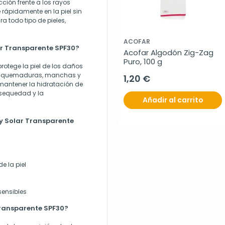
ción frente a los rayos
 rápidamente en la piel sin
a todo tipo de pieles,
ACOFAR
ar Transparente SPF30?
Acofar Algodón Zig-Zag 
Puro, 100 g
rotege la piel de los daños
ndo quemaduras, manchas y
1,20 €
antener la hidratación de
a sequedad y la
Añadir al carrito
ay Solar Transparente
e la piel
sensibles
Transparente SPF30?