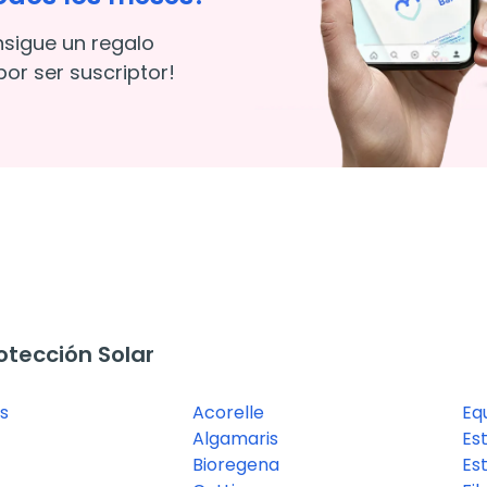
nsigue un regalo
or ser suscriptor!
tección Solar
s
Acorelle
Eq
Algamaris
Es
Bioregena
Es