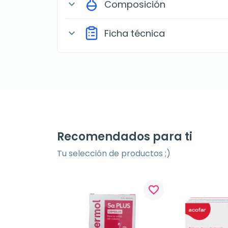
Composición
expand_more
Ficha técnica
expand_more
Recomendados para ti
Tu selección de productos ;)
favorite_border
favorite_border