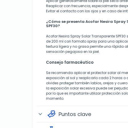
Aplicar generosamente sobre la piel seca antes
Reaplicar con frecuencia, especialmente desp
Evitar el contacto con los ojos y en caso de irr
¿Cómo se presenta Acofar Nesira Spray 
SPF30?
Acofar Nesira Spray Solar Transparente SPF30 
de 200 ml con formato spray para una aplicac
textura ligera y no grasa permite una rápida a
sensación pegajosa en la piel.
Consejo farmacéutico
Se recomienda aplicar el protector solar al m
exposición al sol y reaplicarlo cada 2 horas 
olvides proteger también labios, orejas y cue
la exposición solar excesiva puede ser perjudici
por lo que es importante utilizar protección s
momento.
Puntos clave
expand_more