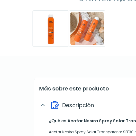
Más sobre este producto
Descripción
expand_more
¿Qué es Acofar Nesira Spray Solar Tra
Acofar Nesira Spray Solar Transparente SPF30 e