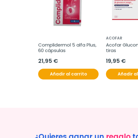
ATI
ACOFAR
ibra Vegetal 
Complidermol 5 alfa Plus, 
Acofar Glucom
icks.
60 cápsulas
tiras
21,95 €
19,95 €
l carrito
Añadir al carrito
Añadir al
¿Quieres ganar un
regalo
t