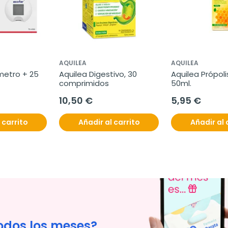
AQUILEA
AQUILEA
etro + 25 
Aquilea Digestivo, 30 
Aquilea Própolis
comprimidos
50ml.
10,50 €
5,95 €
 carrito
Añadir al carrito
Añadir al 
odos los meses?