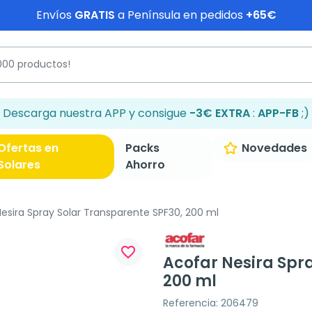
Envíos
GRATIS
a Península en pedidos
+65€
Descarga nuestra APP y consigue
-3€ EXTRA
:
APP-FB
;)
Ofertas en
Packs
Novedades
Solares
Ahorro
esira Spray Solar Transparente SPF30, 200 ml
favorite_border
Acofar Nesira Spr
200 ml
Referencia: 206479