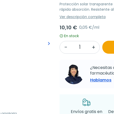
Protección solar transparente S
rápida absorción. Resistente a
Ver descripción completa
10,10 €
0,05 €/ml
En stock
keyboard_arrow_right
Siguiente
¿Necesitas 
farmacéutic
Hablamos
Envíos gratis en
De
a ampliarla