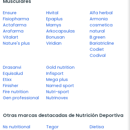
Musculares
Ensure
Hivital
Alfa herbal
Fisiopharma
Epaplus
Armonia
Actafarma
Marnys
cosmetica
Arafarma
Arkocapsulas
natural
Vitalart
Bonusan
B.green
Nature's plus
Viridian
Bariatricline
Codiet
Codival
Drasanvi
Gold nutrition
Equisalud
Infisport
Etixx
Mega plus
Finisher
Named sport
Fire nutrition
Nutri-sport
Gen professional
Nutrinovex
Otras marcas destacadas de Nutrición Deportiva
Ns nutritional
Tegor
Dietisa