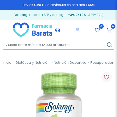
Envíos
GRATIS
a Península en pedidos
+65€
Descarga nuestra APP y consigue
-3€ EXTRA
:
APP-FB
;)
0
0
menu
Inicio
Dietética y Nutrición
Nutrición Deportiva
Recuperadores
favorite_border