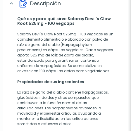
Descripción
expand_more
Qué es y para qué sirve Solaray Devil's Claw
Root 525mg - 100 vegcaps
Solaray Devil's Claw Root 525mg - 100 vegcaps es un
complemento alimenticio elaborado con polvo de
raíz de garra del diablo (Harpagophytum
procumbens) en cápsulas vegetales. Cada vegcaps
aporta 525 mg de raíz de garra del diablo,
estandarizada para garantizar un contenido
uniforme de harpagósidos. Se comercializa en
envase con 100 cápsulas aptas para vegetarianos.
Propiedades de sus ingredientes
La raíz de garra del diablo contiene harpagósidos,
glucósidos iridoides y otros compuestos que
contribuyen a la función normal de las
articulaciones. Los harpagósidos favorecen la
movilidad y el bienestar articular, ayudando a
mantener la flexibilidad en las articulaciones
sometidas a esfuerzos diarios.