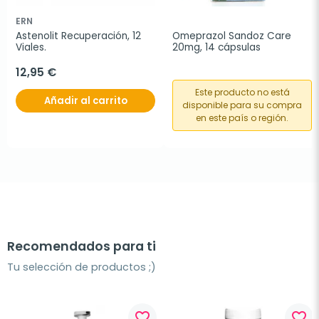
ERN
Astenolit Recuperación, 12 
Omeprazol Sandoz Care 
Viales.
20mg, 14 cápsulas
12,95 €
Este producto no está
Añadir al carrito
disponible para su compra
en este país o región.
Recomendados para ti
Tu selección de productos ;)
favorite_border
favorite_border