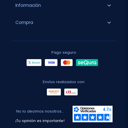
expand_more
Información
expand_more
Compra
Pago seguro:
Envíos realizados con:
No lo decimos nosotros...
¡Tu opinión es importante!