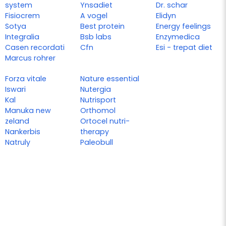
system
Ynsadiet
Dr. schar
Fisiocrem
A vogel
Elidyn
Sotya
Best protein
Energy feelings
Integralia
Bsb labs
Enzymedica
Casen recordati
Cfn
Esi - trepat diet
Marcus rohrer
Forza vitale
Nature essential
Iswari
Nutergia
Kal
Nutrisport
Manuka new
Orthomol
zeland
Ortocel nutri-
Nankerbis
therapy
Natruly
Paleobull