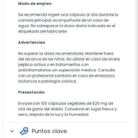
Modo de empleo
Se recomienda ingerir una cápsula al día durante la
comida principal, acompañada de un vaso de
agua. No sobrepasar la dosis diaria indicada en el
etiquetado del fabricante.
Advertencias
No superar la dosis recomendada. Mantener fuera
del alcance de los niños. No utilizar en caso de úlcera
péptica activa o en tratamientos con
antiinflamatorios sin supervisión médica. Consulte
con un profesional sanitario en caso de embarazo,
lactancia o patología crónica.
Presentación
Envase con 100 cápsulas vegetales de 525 mg de
raíz de garra del diablo. Conservar en lugar fresco y
seco, alejado de la luz y la humedad.
Puntos clave
expand_more