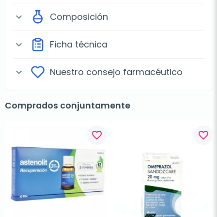
Composición
expand_more
Ficha técnica
expand_more
Nuestro consejo farmacéutico
expand_more
Comprados conjuntamente
favorite_border
favorite_border