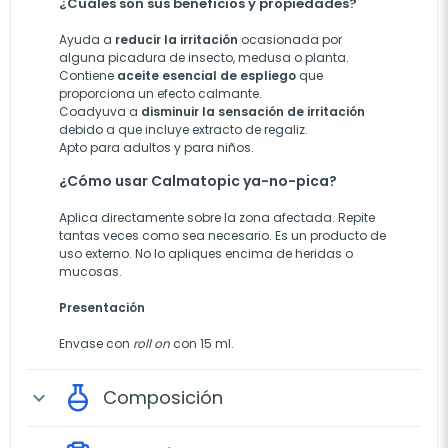
¿Cuáles son sus beneficios y propiedades?
Ayuda a
reducir la irritación
ocasionada por
alguna picadura de insecto, medusa o planta.
Contiene
aceite esencial de espliego
que
proporciona un efecto calmante.
Coadyuva a
disminuir la sensación de irritación
debido a que incluye extracto de regaliz.
Apto para adultos y para niños.
¿Cómo usar Calmatopic ya-no-pica?
Aplica directamente sobre la zona afectada. Repite
tantas veces como sea necesario. Es un producto de
uso externo. No lo apliques encima de heridas o
mucosas.
Presentación
Envase con
roll on
con 15 ml.
Composición
expand_more