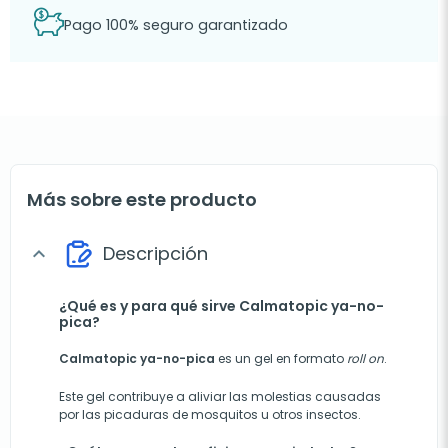
Pago 100% seguro garantizado
Más sobre este producto
Descripción
expand_more
¿Qué es y para qué sirve Calmatopic ya-no-
pica?
Calmatopic ya-no-pica
es un gel en formato
roll on
.
Este gel contribuye a aliviar las molestias causadas
por las picaduras de mosquitos u otros insectos.