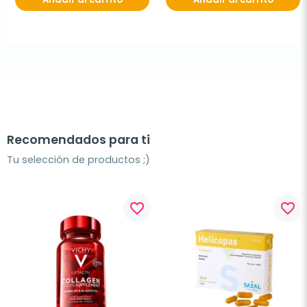
Recomendados para ti
Tu selección de productos ;)
favorite_border
favorite_border