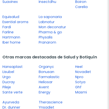
Suavinex
Insectdhu
Boiron
Carelia
Equisalud
La saponaria
Esential aroms
Labnatur
Fardi
Mon deconatur
Farline
Pharma & go
Hartmann
Physalis
Iber home
Pranarom
Otras marcas destacadas de Salud y Botiquín
Hansaplast
Organyc
Heel
Lisubel
Bonusan
Novadiet
Urgo
Farmalastic
Npro
Ducray
Heliosar
Sotya
Pileje
Avent
Ghf
Sante verte
Energy
Masmi
Ayurveda
Therascience
Dr. dunner
Ynsadiet