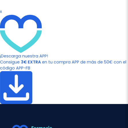
x
¡Descarga nuestra APP!
Consigue
3€ EXTRA
en tu compra APP de más de 50€ con el
código APP-FB