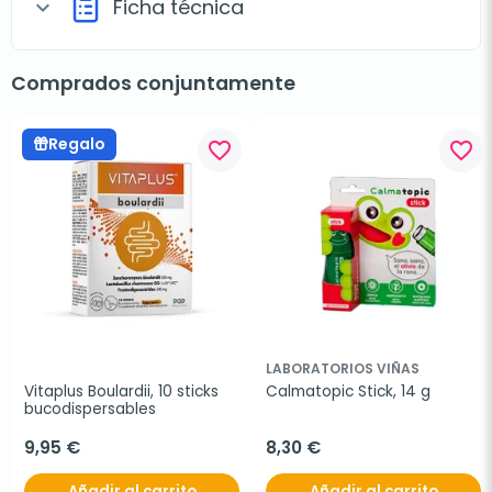
Ficha técnica
expand_more
Comprados conjuntamente
Regalo
favorite_border
favorite_border
LABORATORIOS VIÑAS
Vitaplus Boulardii, 10 sticks 
Calmatopic Stick, 14 g
bucodispersables
9,95 €
8,30 €
Añadir al carrito
Añadir al carrito