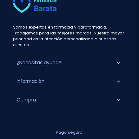
Somos expertos en farmacia y parafarmacia.
Trabajamos para las mejores marcas. Nuestra mayor
prioridad es la atención personalizada a nuestros
clientes.
expand_more
¿Necesitas ayuda?
expand_more
Información
expand_more
Compra
Pago seguro: