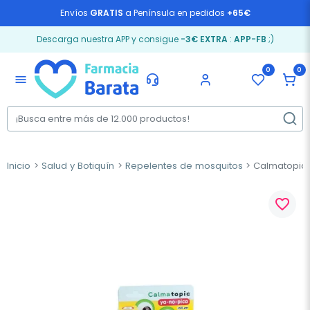
Envíos
GRATIS
a Península en pedidos
+65€
Descarga nuestra APP y consigue
-3€ EXTRA
:
APP-FB
;)
0
0
menu
Inicio
Salud y Botiquín
Repelentes de mosquitos
Calmatopic y
favorite_border