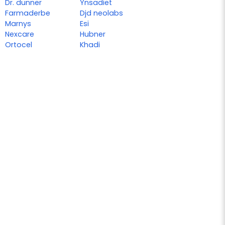
Dr. dunner
Ynsadiet
Farmaderbe
Djd neolabs
Marnys
Esi
Nexcare
Hubner
Ortocel
Khadi