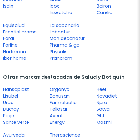
Isdin
Ioox
Boiron
Insectdhu
Carelia
Equisalud
La saponaria
Esential aroms
Labnatur
Fardi
Mon deconatur
Farline
Pharma & go
Hartmann
Physalis
Iber home
Pranarom
Otras marcas destacadas de Salud y Botiquín
Hansaplast
Organyc
Heel
Lisubel
Bonusan
Novadiet
Urgo
Farmalastic
Npro
Ducray
Heliosar
Sotya
Pileje
Avent
Ghf
Sante verte
Energy
Masmi
Ayurveda
Therascience