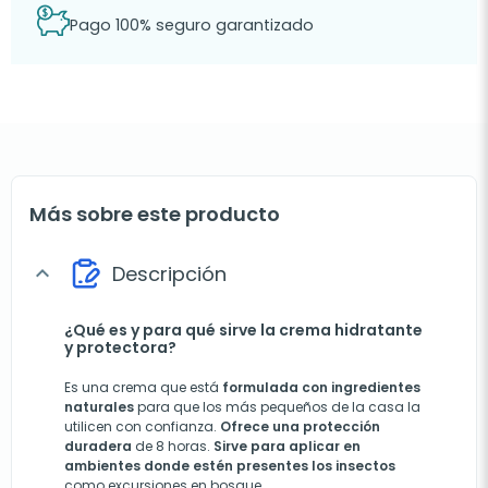
Pago 100% seguro garantizado
Más sobre este producto
Descripción
expand_more
¿Qué es y para qué sirve la crema hidratante
y protectora?
Es una crema que está
formulada con ingredientes
naturales
para que los más pequeños de la casa la
utilicen con confianza.
Ofrece una protección
duradera
de 8 horas.
Sirve para aplicar en
ambientes donde estén presentes los insectos
como excursiones en bosque.