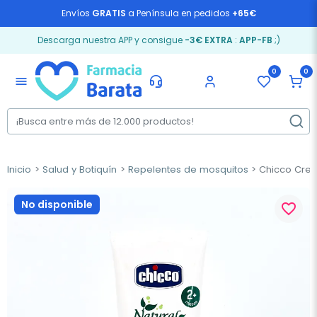
Envíos
GRATIS
a Península en pedidos
+65€
Descarga nuestra APP y consigue
-3€ EXTRA
:
APP-FB
;)
0
0
menu
Inicio
Salud y Botiquín
Repelentes de mosquitos
Chicco Crema
No disponible
favorite_border