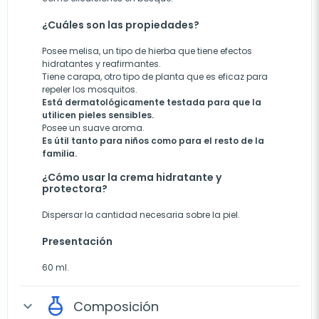
¿Cuáles son las propiedades?
Posee melisa, un tipo de hierba que tiene efectos
hidratantes y reafirmantes.
Tiene carapa, otro tipo de planta que es eficaz para
repeler los mosquitos.
Está dermatológicamente testada para que la
utilicen pieles sensibles.
Posee un suave aroma.
Es útil tanto para niños como para el resto de la
familia.
¿Cómo usar la crema hidratante y
protectora?
Dispersar la cantidad necesaria sobre la piel.
Presentación
60 ml.
Composición
expand_more