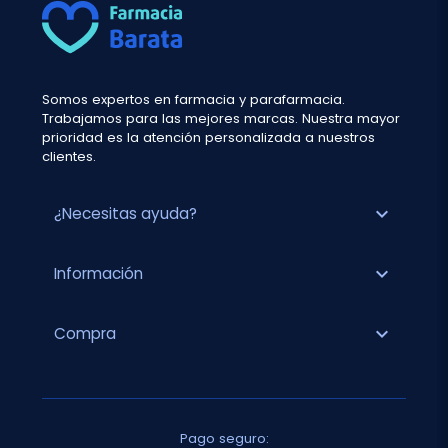
Somos expertos en farmacia y parafarmacia.
Trabajamos para las mejores marcas. Nuestra mayor
prioridad es la atención personalizada a nuestros
clientes.
expand_more
¿Necesitas ayuda?
expand_more
Información
expand_more
Compra
Pago seguro: