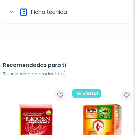
Ficha técnica
expand_more
Recomendados para ti
Tu selección de productos ;)
¡En oferta!
favorite_border
favorite_border