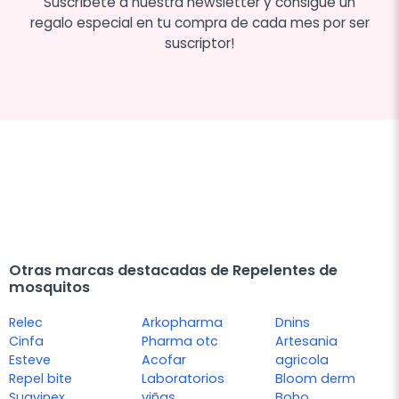
Suscríbete a nuestra newsletter y consigue un
regalo especial en tu compra de cada mes por ser
suscriptor!
Otras marcas destacadas de Repelentes de
mosquitos
Relec
Arkopharma
Dnins
Cinfa
Pharma otc
Artesania
Esteve
Acofar
agricola
Repel bite
Laboratorios
Bloom derm
Suavinex
viñas
Boho