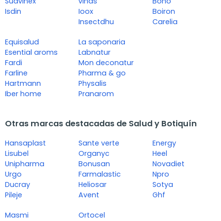
Suavinex
viñas
Boho
Isdin
Ioox
Boiron
Insectdhu
Carelia
Equisalud
La saponaria
Esential aroms
Labnatur
Fardi
Mon deconatur
Farline
Pharma & go
Hartmann
Physalis
Iber home
Pranarom
Otras marcas destacadas de Salud y Botiquín
Hansaplast
Sante verte
Energy
Lisubel
Organyc
Heel
Unipharma
Bonusan
Novadiet
Urgo
Farmalastic
Npro
Ducray
Heliosar
Sotya
Pileje
Avent
Ghf
Masmi
Ortocel