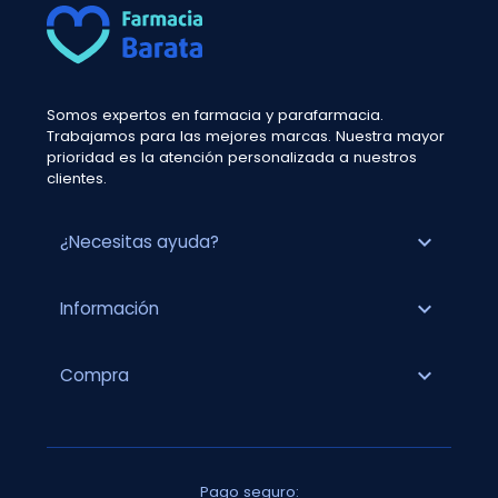
Somos expertos en farmacia y parafarmacia.
Trabajamos para las mejores marcas. Nuestra mayor
prioridad es la atención personalizada a nuestros
clientes.
expand_more
¿Necesitas ayuda?
expand_more
Información
expand_more
Compra
Pago seguro: