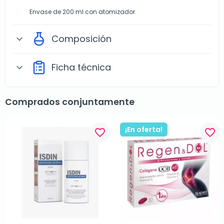
Envase de 200 ml con atomizador.
Composición
expand_more
Ficha técnica
expand_more
Comprados conjuntamente
¡En oferta!
favorite_border
favorite_border