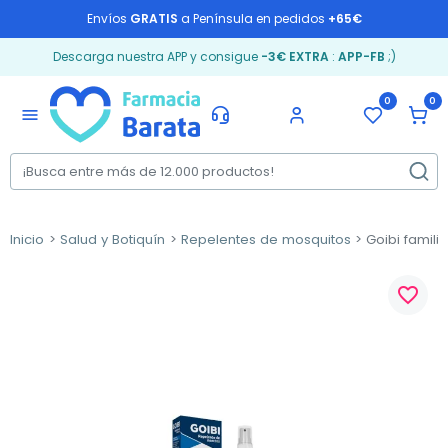
Envíos
GRATIS
a Península en pedidos
+65€
Descarga nuestra APP y consigue
-3€ EXTRA
:
APP-FB
;)
0
0
menu
Inicio
Salud y Botiquín
Repelentes de mosquitos
Goibi famili
favorite_border