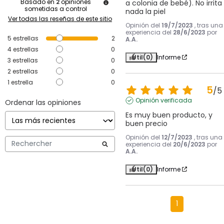
Basado en
2
opiniones
a colonia de bebé). No irrita 
sometidas a control
nada la piel
Ver todas las reseñas de este sitio
Opinión del
19/7/2023
, tras una
experiencia del
28/6/2023
por
5
estrellas
2
A.A.
4
estrellas
0
Útil
(0)
Informe
3
estrellas
0
2
estrellas
0
1
estrella
0
5
/
5
Opinión verificada
Ordenar las opiniones
Es muy buen producto, y 
buen precio
Opinión del
12/7/2023
, tras una
experiencia del
20/6/2023
por
A.A.
Útil
(0)
Informe
1