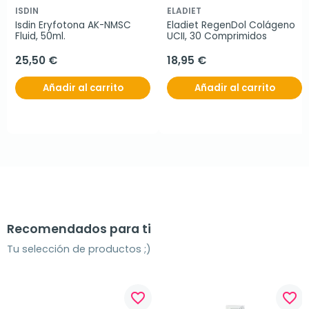
ISDIN
ELADIET
Isdin Eryfotona AK-NMSC 
Eladiet RegenDol Colágeno 
Fluid, 50ml.
UCII, 30 Comprimidos
25,50 €
18,95 €
Añadir al carrito
Añadir al carrito
Recomendados para ti
Tu selección de productos ;)
favorite_border
favorite_border