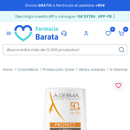
Envíos
GRATIS
a Península en pedidos
+65€
Descarga nuestra APP y consigue
-3€ EXTRA
:
APP-FB
;)
0
0
menu
Inicio
Cosmética
Protección Solar
Sticks solares
A-Derma Pr
favorite_border