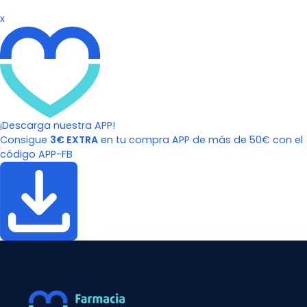
x
¡Descarga nuestra APP!
Consigue
3€ EXTRA
en tu compra APP de más de 50€ con el
código APP-FB