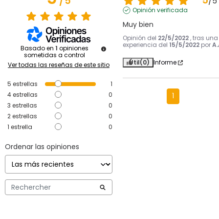
5
/
5
/
5
Opinión verificada
Muy bien
Opinión del
22/5/2022
, tras una
experiencia del
15/5/2022
por
A.
Basado en
1
opiniones
sometidas a control
Útil
(0)
Informe
Ver todas las reseñas de este sitio
5
estrellas
1
4
estrellas
0
1
3
estrellas
0
2
estrellas
0
1
estrella
0
Ordenar las opiniones