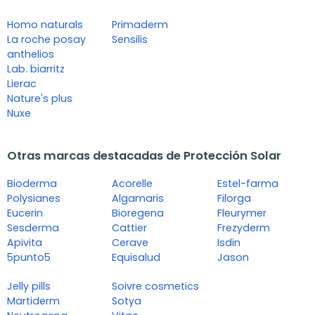
Homo naturals
Primaderm
La roche posay
Sensilis
anthelios
Lab. biarritz
Lierac
Nature's plus
Nuxe
Otras marcas destacadas de Protección Solar
Bioderma
Acorelle
Estel-farma
Polysianes
Algamaris
Filorga
Eucerin
Bioregena
Fleurymer
Sesderma
Cattier
Frezyderm
Apivita
Cerave
Isdin
5punto5
Equisalud
Jason
Jelly pills
Soivre cosmetics
Martiderm
Sotya