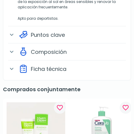
de la exposición al sol en áreas sensibles y renovar la
aplicación frecuentemente.
Apto para deportistas.
Puntos clave
expand_more
Composición
expand_more
Ficha técnica
expand_more
Comprados conjuntamente
favorite_border
favorite_border