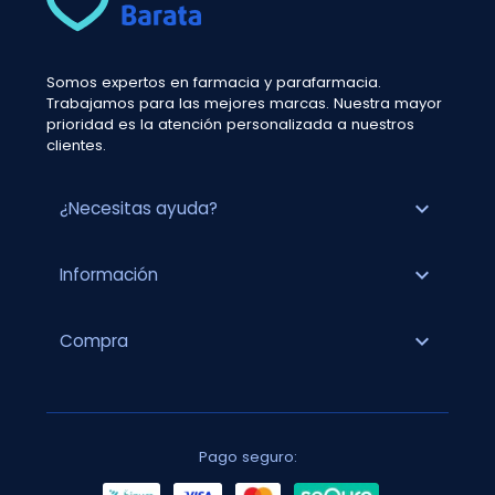
Somos expertos en farmacia y parafarmacia.
Trabajamos para las mejores marcas. Nuestra mayor
prioridad es la atención personalizada a nuestros
clientes.
expand_more
¿Necesitas ayuda?
expand_more
Información
expand_more
Compra
Pago seguro: