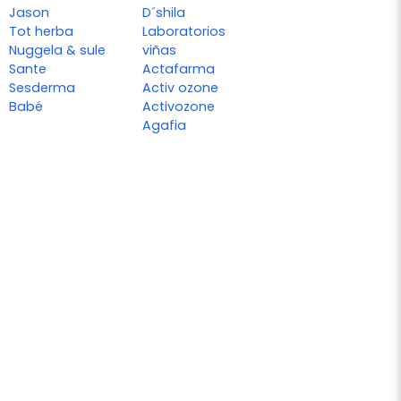
Jason
D´shila
Tot herba
Laboratorios
Nuggela & sule
viñas
Sante
Actafarma
Sesderma
Activ ozone
Babé
Activozone
Agafia