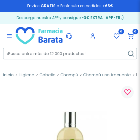
Envíos
GRATIS
a Península en pedidos
+65€
Descarga nuestra APP y consigue
-3€ EXTRA
:
APP-FB
;)
0
0
menu
Inicio
Higiene
Cabello
Champú
Champú uso frecuente
Dr
favorite_border