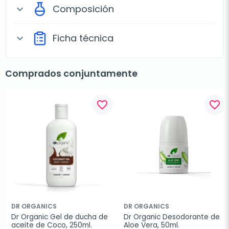
Composición
expand_more
Ficha técnica
expand_more
Comprados conjuntamente
favorite_border
favorite_border
DR ORGANICS
DR ORGANICS
Dr Organic Gel de ducha de 
Dr Organic Desodorante de 
aceite de Coco, 250ml.
Aloe Vera, 50ml.