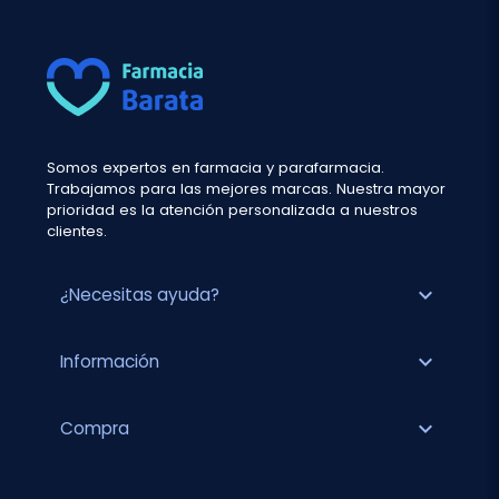
Somos expertos en farmacia y parafarmacia.
Trabajamos para las mejores marcas. Nuestra mayor
prioridad es la atención personalizada a nuestros
clientes.
expand_more
¿Necesitas ayuda?
expand_more
Información
expand_more
Compra