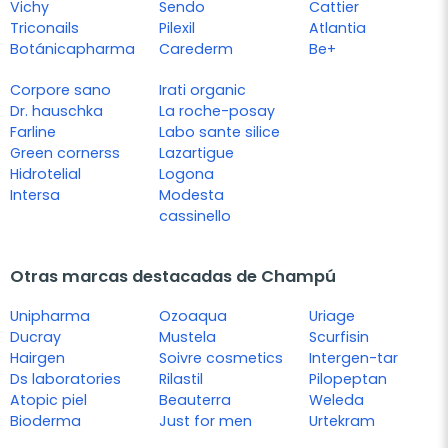
Vichy
Sendo
Cattier
Triconails
Pilexil
Atlantia
Botánicapharma
Carederm
Be+
Corpore sano
Irati organic
Dr. hauschka
La roche-posay
Farline
Labo sante silice
Green cornerss
Lazartigue
Hidrotelial
Logona
Intersa
Modesta
cassinello
Otras marcas destacadas de Champú
Unipharma
Ozoaqua
Uriage
Ducray
Mustela
Scurfisin
Hairgen
Soivre cosmetics
Intergen-tar
Ds laboratories
Rilastil
Pilopeptan
Atopic piel
Beauterra
Weleda
Bioderma
Just for men
Urtekram