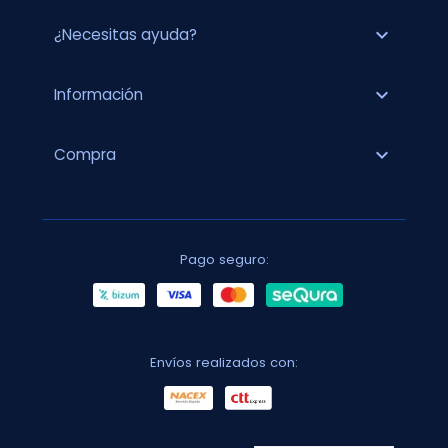
expand_more
¿Necesitas ayuda?
expand_more
Información
expand_more
Compra
Pago seguro:
Envíos realizados con: