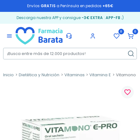
Envíos
GRATIS
a Península en pedidos
+65€
Descarga nuestra APP y consigue
-3€ EXTRA
:
APP-FB
;)
0
0
menu
Inicio
Dietética y Nutrición
Vitaminas
Vitamina E
Vitamono E-
favorite_border