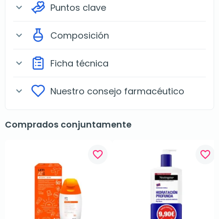
Puntos clave
expand_more
Composición
expand_more
Ficha técnica
expand_more
Nuestro consejo farmacéutico
expand_more
Comprados conjuntamente
favorite_border
favorite_border