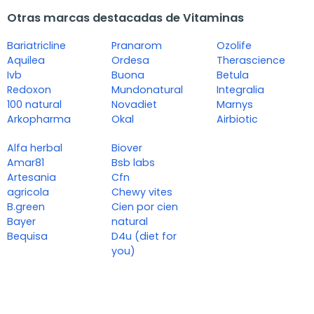
Otras marcas destacadas de Vitaminas
Bariatricline
Pranarom
Ozolife
Aquilea
Ordesa
Therascience
Ivb
Buona
Betula
Redoxon
Mundonatural
Integralia
100 natural
Novadiet
Marnys
Arkopharma
Okal
Airbiotic
Alfa herbal
Biover
Amar81
Bsb labs
Artesania
Cfn
agricola
Chewy vites
B.green
Cien por cien
Bayer
natural
Bequisa
D4u (diet for
you)