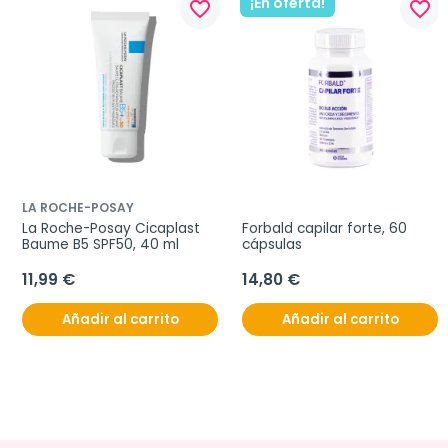
¡En oferta!
favorite_border
favorite_border
LA ROCHE-POSAY
La Roche-Posay Cicaplast 
Forbald capilar forte, 60 
Baume B5 SPF50, 40 ml
cápsulas
11,99 €
14,80 €
Añadir al carrito
Añadir al carrito