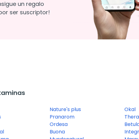
nsigue un regalo
or ser suscriptor!
taminas
Nature's plus
Okal
s
Pranarom
Thera
Ordesa
Betul
al
Buona
Integr