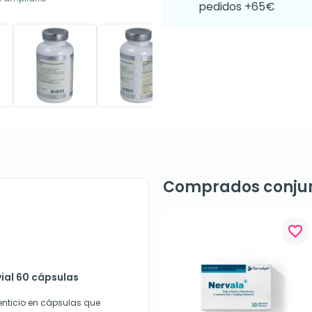
pedidos +65€
Comprados conju
favorite_border
vial 60 cápsulas
enticio en cápsulas que