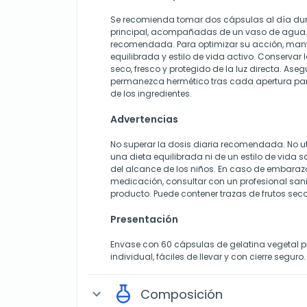
Se recomienda tomar dos cápsulas al día d
principal, acompañadas de un vaso de agua. 
recomendada. Para optimizar su acción, man
equilibrada y estilo de vida activo. Conservar
seco, fresco y protegido de la luz directa. Ase
permanezca hermético tras cada apertura para
de los ingredientes.
Advertencias
No superar la dosis diaria recomendada. No ut
una dieta equilibrada ni de un estilo de vida 
del alcance de los niños. En caso de embaraz
medicación, consultar con un profesional sani
producto. Puede contener trazas de frutos seco
Presentación
Envase con 60 cápsulas de gelatina vegetal p
individual, fáciles de llevar y con cierre seguro.
Composición
expand_more