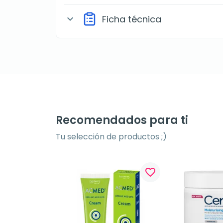
Ficha técnica
expand_more
Recomendados para ti
Tu selección de productos ;)
favorite_border