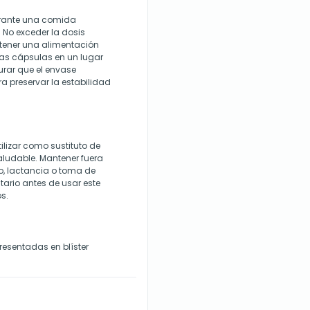
urante una comida
No exceder la dosis
tener una alimentación
 las cápsulas en un lugar
gurar que el envase
 preservar la estabilidad
ilizar como sustituto de
saludable. Mantener fuera
o, lactancia o toma de
tario antes de usar este
s.
resentadas en blíster