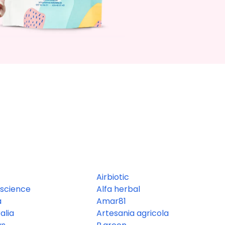
Airbiotic
science
Alfa herbal
a
Amar81
alia
Artesania agricola