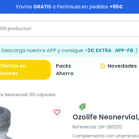
Envíos
GRATIS
a Península en pedidos
+65€
Descarga nuestra APP y consigue
-3€ EXTRA
:
APP-FB
;)
Ofertas en
Packs
Novedades
Solares
Ahorro
fe Neonervial, 60 cápsulas.
favorite_border
Ozolife Neonervial
Referencia: DH-260232
Complemento con vitaminas B, 