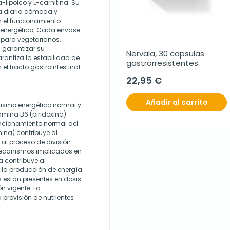
lipoico y L-carnitina. Su
ma diaria cómoda y
en el funcionamiento
 energético. Cada envase
 para vegetarianos,
 garantizar su
Nervala, 30 capsulas 
rantiza la estabilidad de
gastrorresistentes
el tracto gastrointestinal.
22,95 €
Añadir al carrito
lismo energético normal y
amina B6 (piridoxina)
funcionamiento normal del
ina) contribuye al
al proceso de división
 mecanismos implicados en
a contribuye al
 la producción de energía
s están presentes en dosis
n vigente. La
 provisión de nutrientes