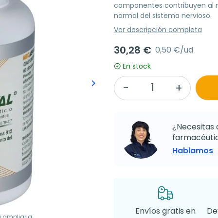
componentes contribuyen al 
normal del sistema nervioso.
Ver descripción completa
30,28 €
0,50 €/ud
En stock
keyboard_arrow_right
Siguiente
¿Necesitas 
farmacéutic
Hablamos
Envíos gratis en
De
a ampliarla