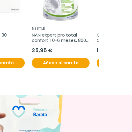
NESTLÉ
 30 
NAN expert pro total 
Ginegea Cas For
confort 1 0-6 meses, 800 
Comp.
g
25,95 €
12,50 €
carrito
Añadir al carrito
Añadir al c