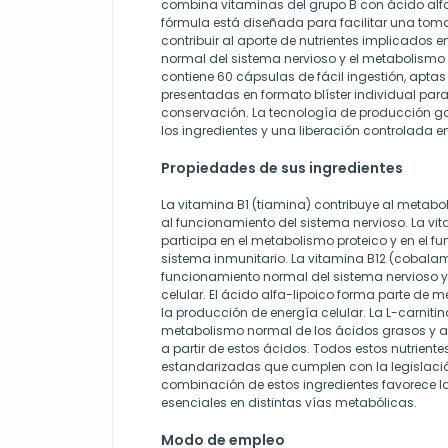
combina vitaminas del grupo B con ácido alfa-
fórmula está diseñada para facilitar una to
contribuir al aporte de nutrientes implicados 
normal del sistema nervioso y el metabolismo
contiene 60 cápsulas de fácil ingestión, aptas
presentadas en formato blíster individual para
conservación. La tecnología de producción ga
los ingredientes y una liberación controlada en 
Propiedades de sus ingredientes
La vitamina B1 (tiamina) contribuye al metabo
al funcionamiento del sistema nervioso. La vit
participa en el metabolismo proteico y en el 
sistema inmunitario. La vitamina B12 (cobalam
funcionamiento normal del sistema nervioso y 
celular. El ácido alfa-lipoico forma parte de
la producción de energía celular. La L-carnitin
metabolismo normal de los ácidos grasos y a
a partir de estos ácidos. Todos estos nutriente
estandarizadas que cumplen con la legislació
combinación de estos ingredientes favorece la
esenciales en distintas vías metabólicas.
Modo de empleo