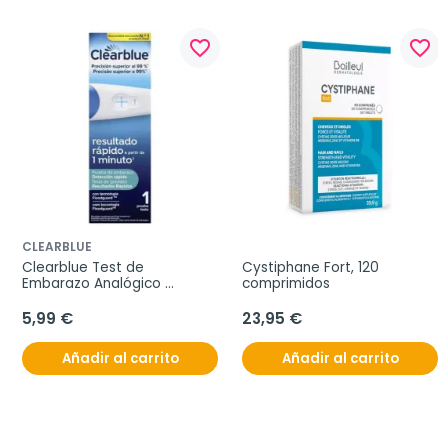
favorite_border
favorite_border
CLEARBLUE
Clearblue Test de 
Cystiphane Fort, 120 
Embarazo Analógico 
comprimidos
Detección Rápida, 1 unidad
5,99 €
23,95 €
Añadir al carrito
Añadir al carrito