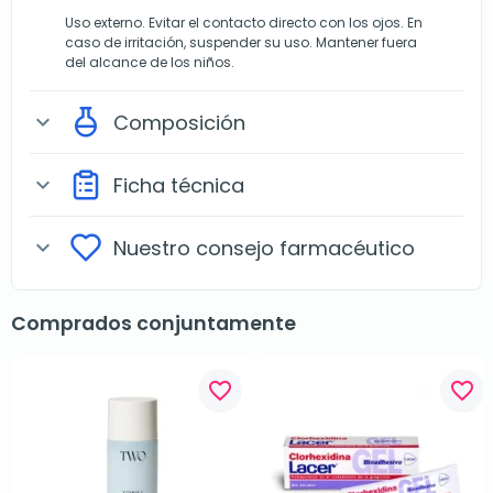
Uso externo. Evitar el contacto directo con los ojos. En
caso de irritación, suspender su uso. Mantener fuera
del alcance de los niños.
Composición
expand_more
Ficha técnica
expand_more
Nuestro consejo farmacéutico
expand_more
Comprados conjuntamente
favorite_border
favorite_border