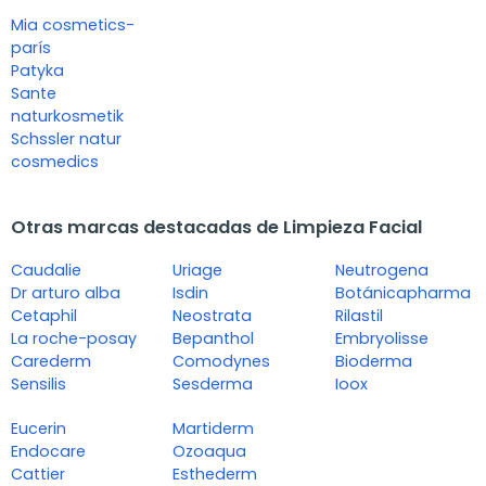
Mia cosmetics-
parís
Patyka
Sante
naturkosmetik
Schssler natur
cosmedics
Otras marcas destacadas de Limpieza Facial
Caudalie
Uriage
Neutrogena
Dr arturo alba
Isdin
Botánicapharma
Cetaphil
Neostrata
Rilastil
La roche-posay
Bepanthol
Embryolisse
Carederm
Comodynes
Bioderma
Sensilis
Sesderma
Ioox
Eucerin
Martiderm
Endocare
Ozoaqua
Cattier
Esthederm