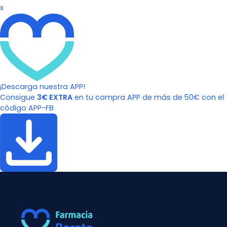
x
¡Descarga nuestra APP!
Consigue
3€ EXTRA
en tu compra APP de más de 50€ con el
código APP-FB