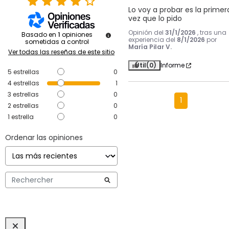
Lo voy a probar es la primera
vez que lo pido
Opinión del
31/1/2026
, tras una
Basado en
1
opiniones
experiencia del
8/1/2026
por
sometidas a control
María Pilar V.
Ver todas las reseñas de este sitio
Útil
(0)
Informe
5
estrellas
0
4
estrellas
1
3
estrellas
0
1
2
estrellas
0
1
estrella
0
Ordenar las opiniones