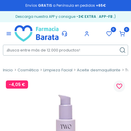
Envíos
GRATIS
a Península en pedidos
+65€
Descarga nuestra APP y consigue
-3€ EXTRA
:
APP-FB
;)
0
0
menu
Inicio
Cosmética
Limpieza Facial
Aceite desmaquillante
Two
-4,05 €
favorite_border