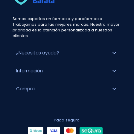
Somos expertos en farmacia y parafarmacia.
Trabajamos para las mejores marcas. Nuestra mayor
prioridad es la atención personalizada a nuestros
clientes.
expand_more
¿Necesitas ayuda?
expand_more
Información
expand_more
Compra
Pago seguro: