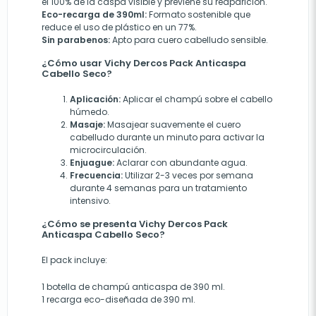
el 100% de la caspa visible y previene su reaparición.
Eco-recarga de 390ml:
Formato sostenible que
reduce el uso de plástico en un 77%.
Sin parabenos:
Apto para cuero cabelludo sensible.
¿Cómo usar Vichy Dercos Pack Anticaspa
Cabello Seco?
Aplicación:
Aplicar el champú sobre el cabello
húmedo.
Masaje:
Masajear suavemente el cuero
cabelludo durante un minuto para activar la
microcirculación.
Enjuague:
Aclarar con abundante agua.
Frecuencia:
Utilizar 2-3 veces por semana
durante 4 semanas para un tratamiento
intensivo.
¿Cómo se presenta Vichy Dercos Pack
Anticaspa Cabello Seco?
El pack incluye:
1 botella de champú anticaspa de 390 ml.
1 recarga eco-diseñada de 390 ml.