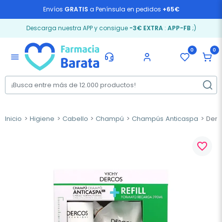
Envíos
GRATIS
a Península en pedidos
+65€
Descarga nuestra APP y consigue
-3€ EXTRA
:
APP-FB
;)
0
0
menu
Inicio
Higiene
Cabello
Champú
Champús Anticaspa
Derc
favorite_border