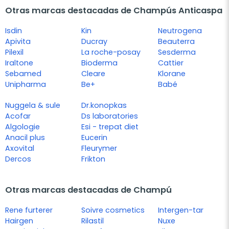
Otras marcas destacadas de Champús Anticaspa
Isdin
Kin
Neutrogena
Apivita
Ducray
Beauterra
Pilexil
La roche-posay
Sesderma
Iraltone
Bioderma
Cattier
Sebamed
Cleare
Klorane
Unipharma
Be+
Babé
Nuggela & sule
Dr.konopkas
Acofar
Ds laboratories
Algologie
Esi - trepat diet
Anacil plus
Eucerin
Axovital
Fleurymer
Dercos
Frikton
Otras marcas destacadas de Champú
Rene furterer
Soivre cosmetics
Intergen-tar
Hairgen
Rilastil
Nuxe