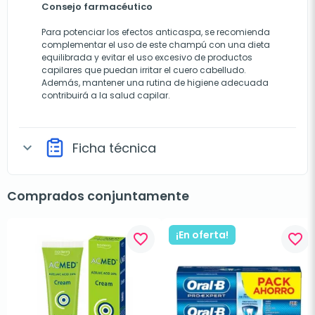
Consejo farmacéutico
Para potenciar los efectos anticaspa, se recomienda
complementar el uso de este champú con una dieta
equilibrada y evitar el uso excesivo de productos
capilares que puedan irritar el cuero cabelludo.
Además, mantener una rutina de higiene adecuada
contribuirá a la salud capilar.
Ficha técnica
expand_more
Comprados conjuntamente
¡En oferta!
favorite_border
favorite_border