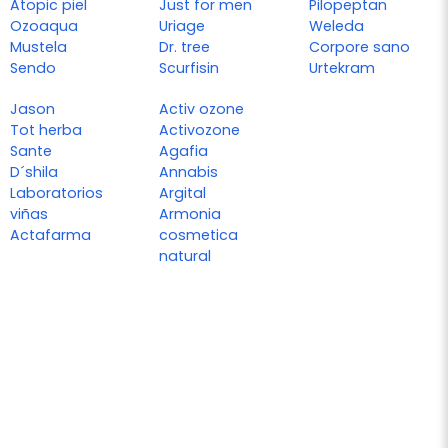
Atopic piel
Just for men
Pilopeptan
Ozoaqua
Uriage
Weleda
Mustela
Dr. tree
Corpore sano
Sendo
Scurfisin
Urtekram
Jason
Activ ozone
Tot herba
Activozone
Sante
Agafia
D´shila
Annabis
Laboratorios
Argital
viñas
Armonia
Actafarma
cosmetica
natural