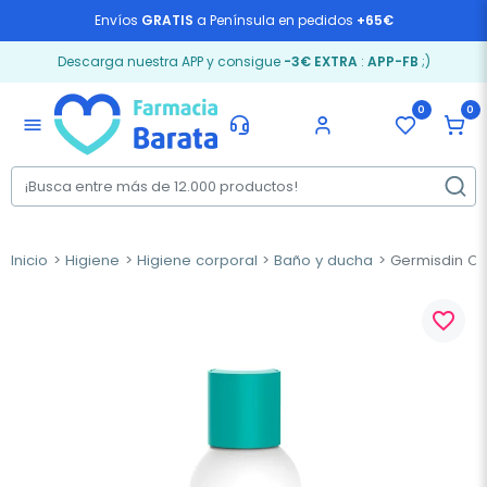
Envíos
GRATIS
a Península en pedidos
+65€
Descarga nuestra APP y consigue
-3€ EXTRA
:
APP-FB
;)
0
0
menu
Inicio
Higiene
Higiene corporal
Baño y ducha
Germisdin Ori
favorite_border