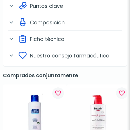
Puntos clave
expand_more
Composición
expand_more
Ficha técnica
expand_more
Nuestro consejo farmacéutico
expand_more
Comprados conjuntamente
favorite_border
favorite_border