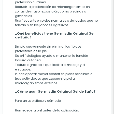
protección cutánea.
Reducir la proliferación de microorganismos en
zonas de mayor exposición, como piscinas o
gimnasios.
Uso frecuente en pieles normales o delicadas que no
toleran bien los jabones agresivos.
¿Qué beneficios tiene Germisdin Original Gel
de Baño?
Limpia suavemente sin eliminar los lípidos
protectores de la piel.
Su pH fisiológico ayuda a mantener la función
barrera cutánea.
Textura agradable que facilita el masaje y el
enjuague.
Puede aportar mayor confort en pieles sensibles o
tras actividades que exponen la piel a
microorganismos externos.
¿Cómo usar Germisdin Original Gel de Baño?
Para un uso eficaz y cómodo:
Humedece la piel antes de la aplicación.