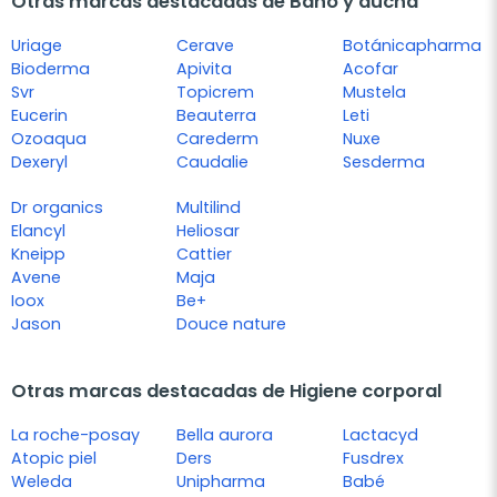
Otras marcas destacadas de Baño y ducha
Uriage
Cerave
Botánicapharma
Bioderma
Apivita
Acofar
Svr
Topicrem
Mustela
Eucerin
Beauterra
Leti
Ozoaqua
Carederm
Nuxe
Dexeryl
Caudalie
Sesderma
Dr organics
Multilind
Elancyl
Heliosar
Kneipp
Cattier
Avene
Maja
Ioox
Be+
Jason
Douce nature
Otras marcas destacadas de Higiene corporal
La roche-posay
Bella aurora
Lactacyd
Atopic piel
Ders
Fusdrex
Weleda
Unipharma
Babé