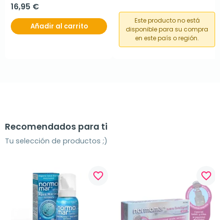
16,95 €
Este producto no está
Añadir al carrito
disponible para su compra
en este país o región.
Recomendados para ti
Tu selección de productos ;)
favorite_border
favorite_border