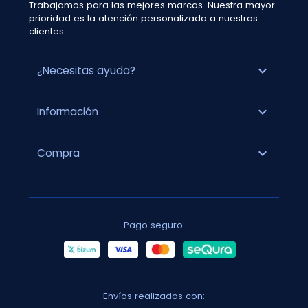
Trabajamos para las mejores marcas. Nuestra mayor
prioridad es la atención personalizada a nuestros
clientes.
expand_more
¿Necesitas ayuda?
expand_more
Información
expand_more
Compra
Pago seguro:
Envíos realizados con: