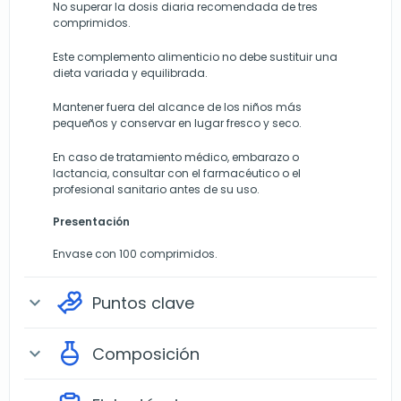
No superar la dosis diaria recomendada de tres
comprimidos.
Este complemento alimenticio no debe sustituir una
dieta variada y equilibrada.
Mantener fuera del alcance de los niños más
pequeños y conservar en lugar fresco y seco.
En caso de tratamiento médico, embarazo o
lactancia, consultar con el farmacéutico o el
profesional sanitario antes de su uso.
Presentación
Envase con 100 comprimidos.
Puntos clave
expand_more
Composición
expand_more