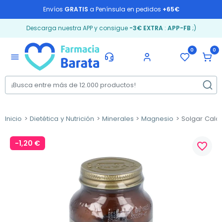
Envíos
GRATIS
a Península en pedidos
+65€
Descarga nuestra APP y consigue
-3€ EXTRA
:
APP-FB
;)
0
0
menu
Inicio
Dietética y Nutrición
Minerales
Magnesio
Solgar Calc
-1,20 €
favorite_border