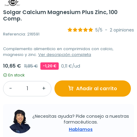
Solgar Calcium Magnesium Plus Zinc, 100
Comp.
5
/
5
-
2
opiniones
Referencia: 216591
Complemento alimenticio en comprimidos con calcio,
magnesio y zinc.
Ver descripción completa
10,65 €
11,85 €
0,11 €/ud
-1,20 €
En stock
Añadir al carrito
¿Necesitas ayuda? Pide consejo a nuestras
farmacéuticas.
Hablamos