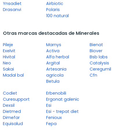
Ynsadiet
Airbiotic
Drasanvi
Polaris
100 natural
Otras marcas destacadas de Minerales
Pileje
Marnys
Bienat
Exelvit
Activa
Biover
Hivital
Alfa herbal
Bsb labs
Neo
Argital
Catalysis
Sakai
Artesania
Ceregumil
Madal bal
agricola
Cfn
Betula
Codiet
Erbenobili
Curesupport
Ergonat galenic
Dexsil
Esi
Dietmed
Esi - trepat diet
Dimefar
Fenioux
Equisalud
Fepa