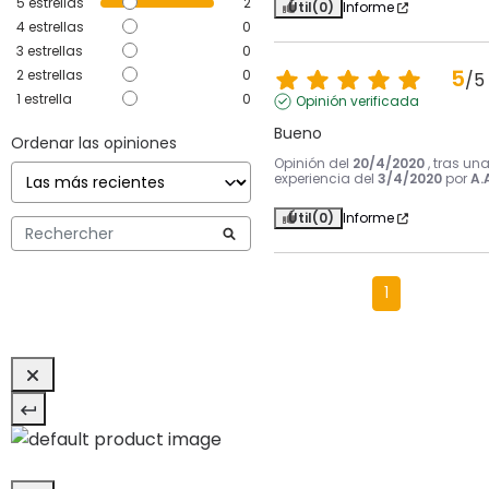
5
estrellas
2
Útil
(0)
Informe
4
estrellas
0
3
estrellas
0
5
2
estrellas
0
/
5
1
estrella
0
Opinión verificada
Bueno
Ordenar las opiniones
Opinión del
20/4/2020
, tras un
experiencia del
3/4/2020
por
A.
Útil
(0)
Informe
1