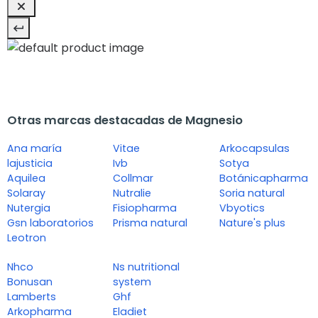
Otras marcas destacadas de Magnesio
Ana maría
Vitae
Arkocapsulas
lajusticia
Ivb
Sotya
Aquilea
Collmar
Botánicapharma
Solaray
Nutralie
Soria natural
Nutergia
Fisiopharma
Vbyotics
Gsn laboratorios
Prisma natural
Nature's plus
Leotron
Nhco
Ns nutritional
Bonusan
system
Lamberts
Ghf
Arkopharma
Eladiet