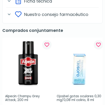
Ficha técnica
expand_more
Nuestro consejo farmacéutico
expand_more
Comprados conjuntamente
favorite_border
favorite_border
Alpecin Champu Grey 
Ojosbel gotas oculares 0,30 
Attack, 200 ml
mg/0,08 ml colirio, 8 ml