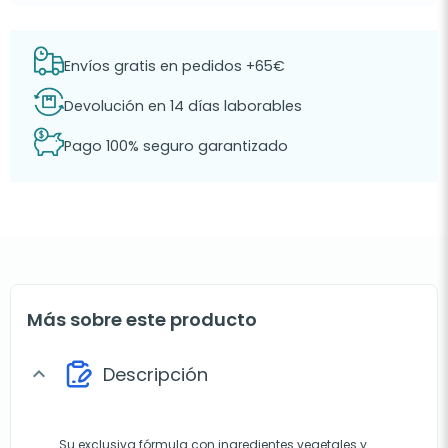
Envíos gratis en pedidos +65€
Devolución en 14 días laborables
Pago 100% seguro garantizado
Más sobre este producto
Descripción
expand_more
Su exclusiva fórmula con ingredientes vegetales y