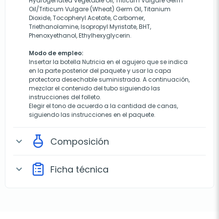
Hydrogenated Vegetable Oil, Triticum Vulgare Germ
Oil/Triticum Vulgare (Wheat) Germ Oil, Titanium
Dioxide, Tocopheryl Acetate, Carbomer,
Triethanolamine, Isopropyl Myristate, BHT,
Phenoxyethanol, Ethylhexyglycerin.
Modo de empleo:
Insertar la botella Nutricia en el agujero que se indica
en la parte posterior del paquete y usar la capa
protectora desechable suministrada. A continuación,
mezclar el contenido del tubo siguiendo las
instrucciones del folleto.
Elegir el tono de acuerdo a la cantidad de canas,
siguiendo las instrucciones en el paquete.
Composición
expand_more
Ficha técnica
expand_more