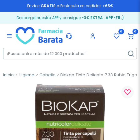
Envíos
GRATIS
a Península en pedidos
+65€
Descarga nuestra APP y consigue
-3€ EXTRA
:
APP-FB
;)
0
0
menu
Inicio
Higiene
Cabello
Biokap Tinte Delicato 7.33 Rubio Trigo D
favorite_border