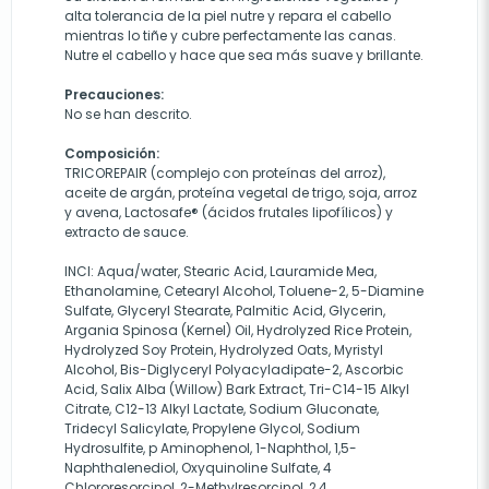
alta tolerancia de la piel nutre y repara el cabello
mientras lo tiñe y cubre perfectamente las canas.
Nutre el cabello y hace que sea más suave y brillante.
Precauciones:
No se han descrito.
Composición:
TRICOREPAIR (complejo con proteínas del arroz),
aceite de argán, proteína vegetal de trigo, soja, arroz
y avena, Lactosafe® (ácidos frutales lipofílicos) y
extracto de sauce.
INCI: Aqua/water, Stearic Acid, Lauramide Mea,
Ethanolamine, Cetearyl Alcohol, Toluene-2, 5-Diamine
Sulfate, Glyceryl Stearate, Palmitic Acid, Glycerin,
Argania Spinosa (Kernel) Oil, Hydrolyzed Rice Protein,
Hydrolyzed Soy Protein, Hydrolyzed Oats, Myristyl
Alcohol, Bis-Diglyceryl Polyacyladipate-2, Ascorbic
Acid, Salix Alba (Willow) Bark Extract, Tri-C14-15 Alkyl
Citrate, C12-13 Alkyl Lactate, Sodium Gluconate,
Tridecyl Salicylate, Propylene Glycol, Sodium
Hydrosulfite, p Aminophenol, 1-Naphthol, 1,5-
Naphthalenediol, Oxyquinoline Sulfate, 4
Chlororesorcinol, 2-Methylresorcinol, 2,4