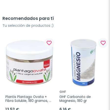
Recomendados para ti
Tu selección de productos ;)
favorite_border
favorite_border
GHF
Plantis Plantago Ovata + 
GHF Carbonato de 
Fibra Soluble, 180 gramos, 
Magnesio, 180 gr
Bote
13,52 €
6,16 €