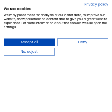
No lo decimos nosotros...
Privacy policy
We use cookies
¡Tu opinión es importante!
We may place these for analysis of our visitor data, to improve our
website, show personalised content and to give you a great website
experience. For more information about the cookies we use open the
settings.
Copyright © 2010-2026 Farmacia Barata S.L. Todos los
derechos reservados.
Accept all
Deny
No, adjust
Total:
12,93 €
−
+
Añadir al carrito