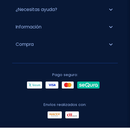
expand_more
¿Necesitas ayuda?
expand_more
Información
expand_more
Compra
Pago seguro:
Envíos realizados con: