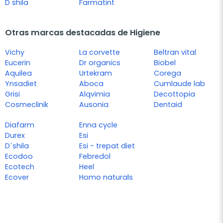
D shila
Farmatint
Otras marcas destacadas de Higiene
Vichy
La corvette
Beltran vital
Eucerin
Dr organics
Biobel
Aquilea
Urtekram
Corega
Ynsadiet
Aboca
Cumlaude lab
Grisi
Alqvimia
Decottopia
Cosmeclinik
Ausonia
Dentaid
Diafarm
Enna cycle
Durex
Esi
D´shila
Esi - trepat diet
Ecodoo
Febredol
Ecotech
Heel
Ecover
Homo naturals