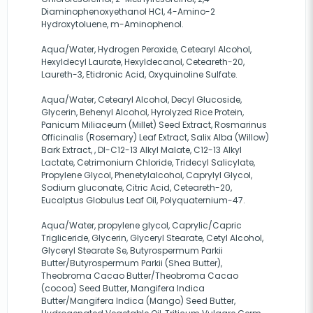
Diaminophenoxyethanol HCl, 4-Amino-2
Hydroxytoluene, m-Aminophenol.
Aqua/Water, Hydrogen Peroxide, Cetearyl Alcohol,
Hexyldecyl Laurate, Hexyldecanol, Ceteareth-20,
Laureth-3, Etidronic Acid, Oxyquinoline Sulfate.
Aqua/Water, Cetearyl Alcohol, Decyl Glucoside,
Glycerin, Behenyl Alcohol, Hyrolyzed Rice Protein,
Panicum Miliaceum (Millet) Seed Extract, Rosmarinus
Officinalis (Rosemary) Leaf Extract, Salix Alba (Willow)
Bark Extract, , Dl-C12-13 Alkyl Malate, C12-13 Alkyl
Lactate, Cetrimonium Chloride, Tridecyl Salicylate,
Propylene Glycol, Phenetylalcohol, Caprylyl Glycol,
Sodium gluconate, Citric Acid, Ceteareth-20,
Eucalptus Globulus Leaf Oil, Polyquaternium-47.
Aqua/Water, propylene glycol, Caprylic/Capric
Trigliceride, Glycerin, Glyceryl Stearate, Cetyl Alcohol,
Glyceryl Stearate Se, Butyrospermum Parkii
Butter/Butyrospermum Parkii (Shea Butter),
Theobroma Cacao Butter/Theobroma Cacao
(cocoa) Seed Butter, Mangifera Indica
Butter/Mangifera Indica (Mango) Seed Butter,