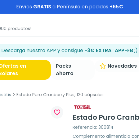
Envíos
GRATIS
a Península en pedidos
+65€
Descarga nuestra APP y consigue
-3€ EXTRA
:
APP-FB
;)
Ofertas en
Packs
Novedades
Solares
Ahorro
istitis
Estado Puro Cranberry Plus, 120 cápsulas
favorite_border
Estado Puro Cranbe
Referencia: 300814
Complemento alimenticio con 