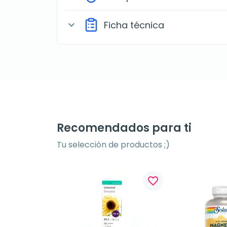
Ficha técnica
expand_more
Recomendados para ti
Tu selección de productos ;)
favorite_border