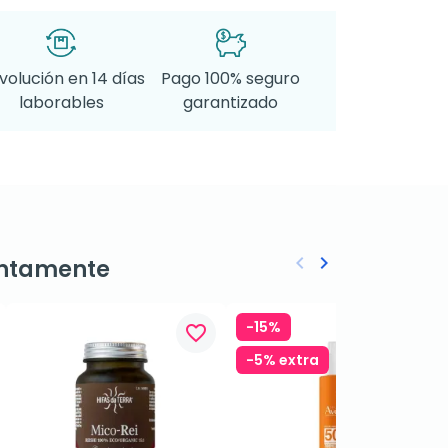
volución en 14 días
Pago 100% seguro
laborables
garantizado
keyboard_arrow_left
keyboard_arrow_right
ntamente
Anterior
Siguiente
-15%
favorite_border
favorite_border
-5% extra