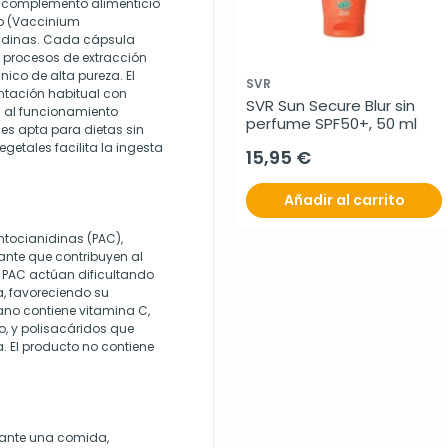
un complemento alimenticio
o (Vaccinium
idinas. Cada cápsula
 procesos de extracción
nico de alta pureza. El
SVR
ntación habitual con
SVR Sun Secure Blur sin 
n al funcionamiento
perfume SPF50+, 50 ml
 es apta para dietas sin
getales facilita la ingesta
15,95 €
Añadir al carrito
ntocianidinas (PAC),
nte que contribuyen al
s PAC actúan dificultando
, favoreciendo su
ano contiene vitamina C,
o, y polisacáridos que
. El producto no contiene
rante una comida,