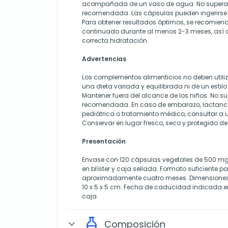
acompañada de un vaso de agua. No superar 
recomendada. Las cápsulas pueden ingerirse e
Para obtener resultados óptimos, se recomi
continuado durante al menos 2-3 meses, así
correcta hidratación.
Advertencias
Los complementos alimenticios no deben utili
una dieta variada y equilibrada ni de un estil
Mantener fuera del alcance de los niños. No su
recomendada. En caso de embarazo, lactanci
pediátrica o tratamiento médico, consultar a u
Conservar en lugar fresco, seco y protegido de 
Presentación
Envase con 120 cápsulas vegetales de 500 m
en blíster y caja sellada. Formato suficiente
aproximadamente cuatro meses. Dimensiones
10 x 5 x 5 cm. Fecha de caducidad indicada en l
caja.
Composición
expand_more