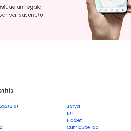
nsigue un regalo
or ser suscriptor!
titis
capsulas
Sotya
Esi
Eladiet
a
Cumlaude lab