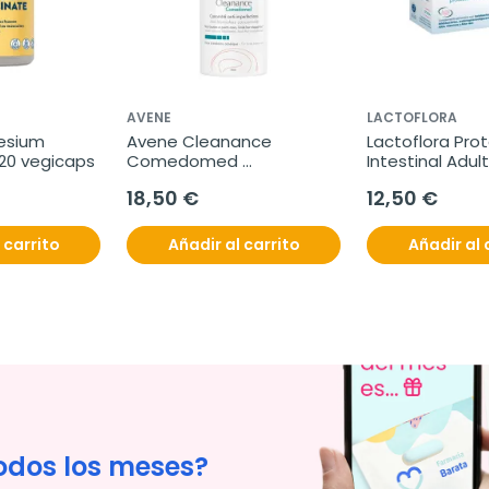
AVENE
LACTOFLORA
esium 
Avene Cleanance 
Lactoflora Prot
120 vegicaps
Comedomed 
Intestinal Adulto
Concentrado Anti-
viales
18,50 €
12,50 €
imperfecciones, 30 ml
 carrito
Añadir al carrito
Añadir al 
odos los meses?