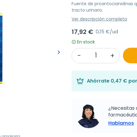
Fuente de proantocianidinas 
tracto urinario.
Ver descripción completa
17,92 €
0,15 €/ud
En stock
keyboard_arrow_right
Siguiente
Ahórrate
0,47 €
por
¿Necesitas 
farmacéutic
Hablamos
a ampliarla