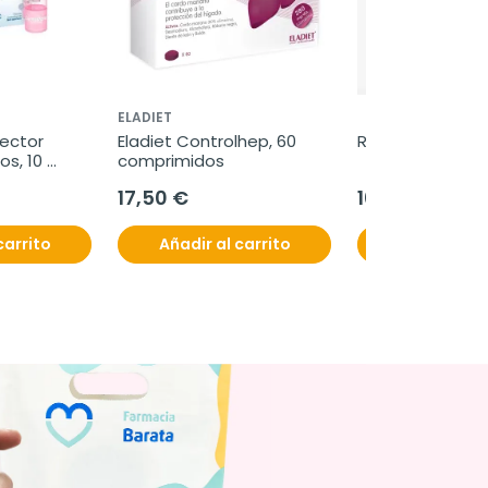
ELADIET
ector 
Eladiet Controlhep, 60 
RYM Cicatrizante
s, 10 
comprimidos
17,50 €
10,45 €
carrito
Añadir al carrito
Añadir al c