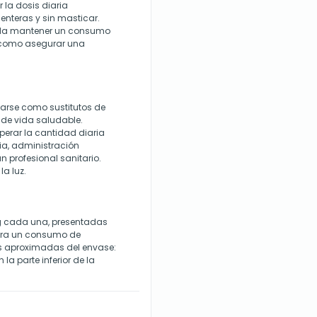
la dosis diaria
nteras y sin masticar.
enda mantener un consumo
 como asegurar una
zarse como sustitutos de
o de vida saludable.
perar la cantidad diaria
a, administración
n profesional sanitario.
la luz.
g cada una, presentadas
 para un consumo de
 aproximadas del envase:
a parte inferior de la