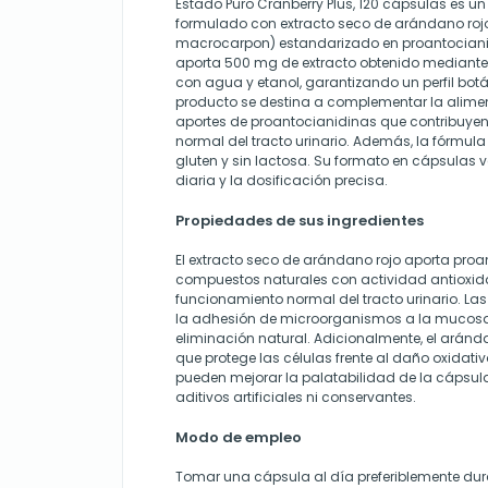
Estado Puro Cranberry Plus, 120 cápsulas es 
formulado con extracto seco de arándano roj
macrocarpon) estandarizado en proantocian
aporta 500 mg de extracto obtenido mediante
con agua y etanol, garantizando un perfil botá
producto se destina a complementar la alime
aportes de proantocianidinas que contribuye
normal del tracto urinario. Además, la fórmula
gluten y sin lactosa. Su formato en cápsulas ve
diaria y la dosificación precisa.
Propiedades de sus ingredientes
El extracto seco de arándano rojo aporta proa
compuestos naturales con actividad antioxida
funcionamiento normal del tracto urinario. La
la adhesión de microorganismos a la mucosa
eliminación natural. Adicionalmente, el aránd
que protege las células frente al daño oxidativ
pueden mejorar la palatabilidad de la cápsula
aditivos artificiales ni conservantes.
Modo de empleo
Tomar una cápsula al día preferiblemente du