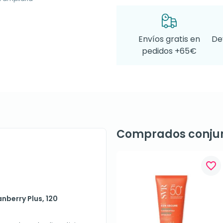
Envíos gratis en
De
pedidos +65€
Comprados conju
favorite_border
nberry Plus, 120