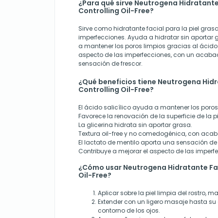
¿Para qué sirve Neutrogena Hidratante
Controlling Oil-Free?
Sirve como hidratante facial para la piel gras
imperfecciones. Ayuda a hidratar sin aportar gr
a mantener los poros limpios gracias al ácido s
aspecto de las imperfecciones, con un acab
sensación de frescor.
¿Qué beneficios tiene Neutrogena Hidr
Controlling Oil-Free?
El ácido salicílico ayuda a mantener los poros
Favorece la renovación de la superficie de la pi
La glicerina hidrata sin aportar grasa.
Textura oil-free y no comedogénica, con aca
El lactato de mentilo aporta una sensación de 
Contribuye a mejorar el aspecto de las imperf
¿Cómo usar Neutrogena Hidratante Fac
Oil-Free?
Aplicar sobre la piel limpia del rostro,
Extender con un ligero masaje hasta su 
contorno de los ojos.