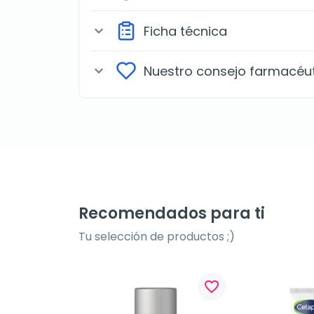
Ficha técnica
expand_more
Nuestro consejo farmacéu
expand_more
Recomendados para ti
Tu selección de productos ;)
favorite_border