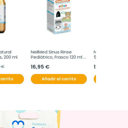
ural 
NeilMed Sinus Rinse 
NeilMed Sinus Rins
, 200 ml
Pediátrico, Frasco 120 ml 
50 sobres
+ 30 sobres
16,95 €
12,95 €
5 €
carrito
Añadir al carrito
Añadir al c