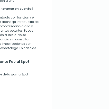
ón diaria.
 tenerse en cuenta?
ntacto con los ojos y el
se aconseja introducirlo de
toprotección diaria y
iantes potentes. Puede
 al inicio. No se
ancia sin consultar
as imperfecciones son
 dermatólogo. En caso de
ante Facial Spot
te de la gama Spot