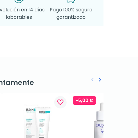
volución en 14 días
Pago 100% seguro
laborables
garantizado
keyboard_arrow_left
keyboard_arrow_right
ntamente
Anterior
Siguiente
-5,00 €
favorite_border
favorite_border