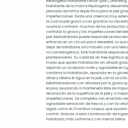
Neutrogena Hidratante Facial Spot Controlling
hidratante de la marca Neutrogena, desarrol
pensado de forma específica para la piel gra
imperfecciones. Existe una creencia muy exte
la cual la piel grasa o con granitos no necesit
ocurre lo contrario: muchos de los productos
controlar la grasa y las imperfecciones tienden
piel deshidratada puede responder producie
entrando en un círculo poco deseable. Lo que n
dejar de hidratarse, sino hacerlo con una text
no comedogénica. Este hidratante responde 
planteamiento. Su carácter oil-free significa q
modo que aporta hidratación sin añadir grasa n
dejando un acabado mate y agradable en luga
combina la hidratación, apoyada en la glicer
atrae y retiene el agua en la piel, con la acción
betahidroxiácido con afinidad por la grasa q
el poro, ayudando a mantenerlo libre de impure
renovación de la superficie de la piel y a mejor
imperfecciones. Se completa con el lactato de
agradable sensación de frescor, y con la celu
algas como el Chondrus crispus, que ayudan a
confort. Gracias a esta combinación de ingred
hidratada, más uniforme y con menos brillos.