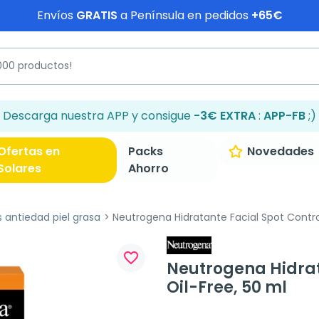
Envíos
GRATIS
a Península en pedidos
+65€
Descarga nuestra APP y consigue
-3€ EXTRA
:
APP-FB
;)
Ofertas en
Packs
Novedades
Solares
Ahorro
antiedad piel grasa
Neutrogena Hidratante Facial Spot Control
favorite_border
Neutrogena Hidrat
Oil-Free, 50 ml