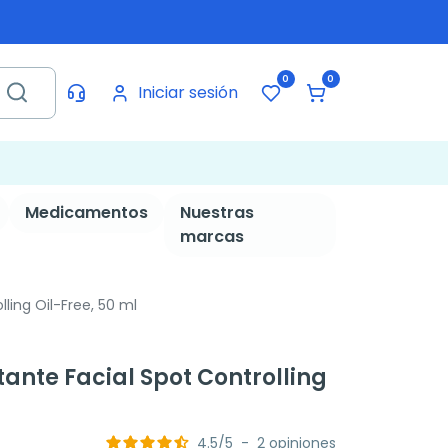
0
0
Iniciar sesión
Medicamentos
Nuestras
marcas
ling Oil-Free, 50 ml
ante Facial Spot Controlling
4.5
/
5
-
2
opiniones