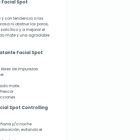
 Facial Spot
a y con tendencia a las
asa ni obstruir los poros,
alicílico y a mejorar el
ado mate y una agradable
atante Facial Spot
 libres de impurezas.
el.
bado mate.
frescor.
ecciones.
ial Spot Controlling
 mañana y/o noche.
absorción, evitando el