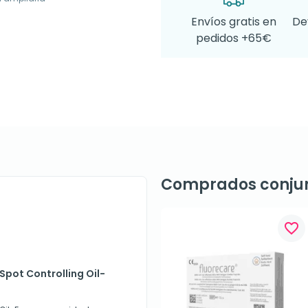
Envíos gratis en
De
pedidos +65€
Comprados conju
favorite_border
Spot Controlling Oil-