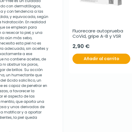
 Oil-Free es un cuidado
lado con dermatólogos,
sa y con tendencia a las
ndida, y equivocada, según
a hidratación. En realidad
 que se emplean para
Fluorecare autoprueba 
 a resecar la piel, y una
CoVid, gripe A-B y VSR
ndo aún más sebo,
ecesita esta piel no es
2,90 €
ura adecuada, sin aceites y
exactamente a ese
Añadir al carrito
ue no contiene aceites, de
i obstruir los poros,
r de brillos. Su acción
ina, un humectante que
 del ácido salicílico, un
ue es capaz de penetrar en
zas, a favorecer la
ar el aspecto de las
 mentilo, que aporta una
losa y unos derivados de
 matificar y a aportar
ientes, la piel queda