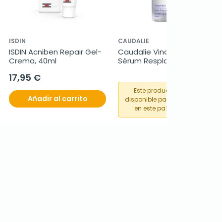
ISDIN
CAUDALIE
ISDIN Acniben Repair Gel-
Caudalie Vinoperfect 
Crema, 40ml
Sérum Resplandor 
Antimanchas, 30 ml
17,95 €
Este producto no está
Añadir al carrito
disponible para su compra
en este país o región.