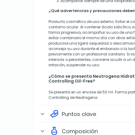
Acompañar siempre de una fotoprotecci
¿Qué advertencias y precauciones deben
Producto cosmético de uso externo. Evitar el co
contorno ocular. Al contener ácido salicílico, 
forma progresiva, acompañar su uso de una fo
evitar combinarlo el mismo día con otros exfol
producirse una ligera sequedad o descamación
aconseja su uso durante el embarazo o la lact
previamente con un profesional sanitario. Si l
intensas o persistentes, conviene acudir a un
irritación, suspender su uso.
¿Cómo se presenta Neutrogena Hidrat
Controlling Oil-Free?
Se presenta en un envase de 50 ml. Forma par
Controlling de Neutrogena.
Puntos clave
expand_more
Composición
expand_more