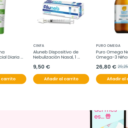
CINFA
PURO OMEGA
a 
Aluneb Dispositivo de 
Puro Omega Nat
al Diaria 
Nebulización Nasal, 1 
Omega-3 Niños
unidad
9,50 €
26,80 €
29,2
 carrito
Añadir al carrito
Añadir al 