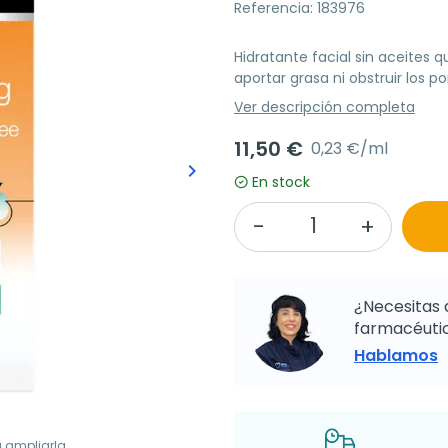
Referencia: 183976
Hidratante facial sin aceites 
aportar grasa ni obstruir los po
Ver descripción completa
11,50 €
0,23 €/ml
keyboard_arrow_right
Siguiente
En stock
¿Necesitas 
farmacéutic
Hablamos
a ampliarla