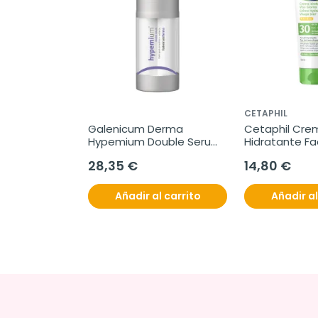
CETAPHIL
Galenicum Derma 
Cetaphil Crem
Hypemium Double Serum, 
Hidratante Faci
2x15 ml
SPF30, 50 ml
28,35 €
14,80 €
Añadir al carrito
Añadir al