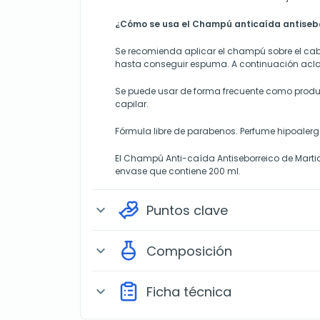
¿Cómo se usa el Champú anticaída antiseb
Se recomienda aplicar el champú sobre el ca
hasta conseguir espuma. A continuación acl
Se puede usar de forma frecuente como produc
capilar.
Fórmula libre de parabenos. Perfume hipoalerg
El Champú Anti-caída Antiseborreico de Marti
envase que contiene 200 ml.
Puntos clave
expand_more
Composición
expand_more
Ficha técnica
expand_more