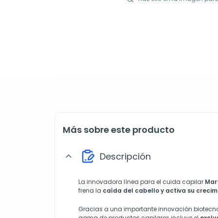
Más sobre este producto
Descripción
expand_more
La innovadora línea para el cuida capilar
Mar
frena la
caída del cabello y activa su crecim
Gracias a una importante innovación biotecn
gama de productos capilares incluye el
exclu