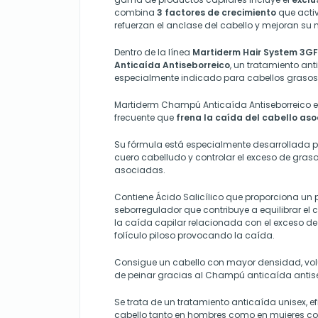
combina
3 factores de crecimiento
que activ
refuerzan el anclase del cabello y mejoran su n
Dentro de la línea
Martiderm Hair System 3GF
Anticaída Antiseborreico
, un tratamiento an
especialmente indicado para cabellos grasos
Martiderm Champú Anticaída Antiseborreico 
frecuente que
frena la caída del cabello as
Su fórmula está especialmente desarrollada par
cuero cabelludo y controlar el exceso de gra
asociadas.
Contiene Ácido Salicílico que proporciona un 
seborregulador que contribuye a equilibrar el 
la caída capilar relacionada con el exceso de
folículo piloso provocando la caída.
Consigue un cabello con mayor densidad, volum
de peinar gracias al Champú anticaída antise
Se trata de un tratamiento anticaída unisex, e
cabello tanto en hombres como en mujeres con