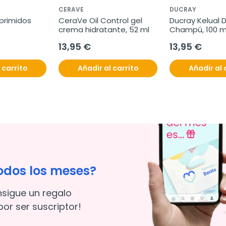
CERAVE
DUCRAY
primidos
CeraVe Oil Control gel 
Ducray Kelual D
crema hidratante, 52 ml
Champú, 100 m
13,95 €
13,95 €
 carrito
Añadir al carrito
Añadir al 
odos los meses?
nsigue un regalo
or ser suscriptor!