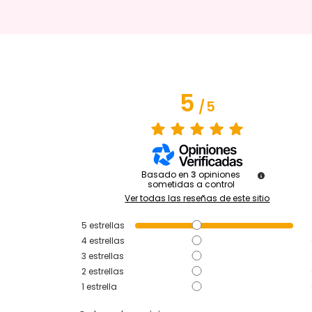
5
/
5
Basado en
3
opiniones
sometidas a control
Ver todas las reseñas de este sitio
5
estrellas
4
estrellas
3
estrellas
2
estrellas
1
estrella