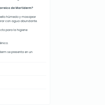
orreico de Martiderm?
bello húmedo y masajear
arar con agua abundante.
to para la higiene
énico.
derm se presenta en un