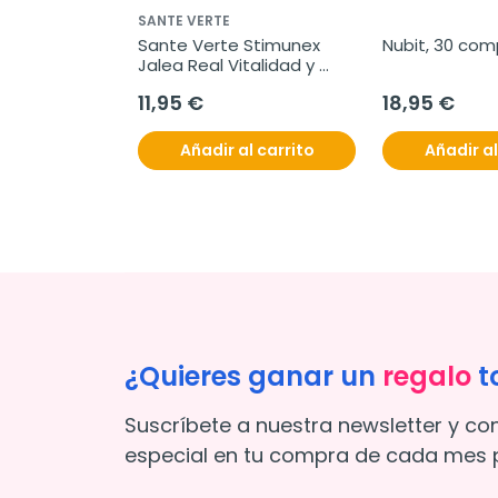
SANTE VERTE
est, 45 
Sante Verte Stimunex 
Nubit, 30 com
Jalea Real Vitalidad y 
Energia, 20 viales 10 ml
11,95 €
18,95 €
l carrito
Añadir al carrito
Añadir al
¿Quieres ganar un
regalo
t
Suscríbete a nuestra newsletter y co
especial en tu compra de cada mes p