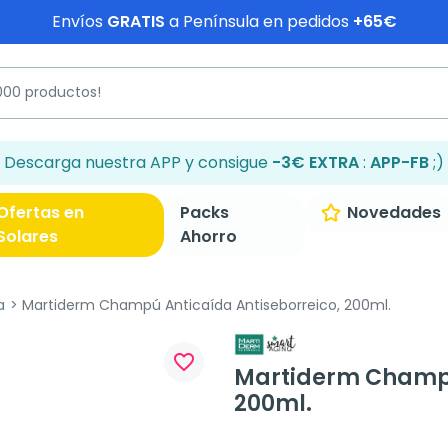
Envíos
GRATIS
a Península en pedidos
+65€
Descarga nuestra APP y consigue
-3€ EXTRA
:
APP-FB
;)
Ofertas en
Packs
Novedades
Solares
Ahorro
a
Martiderm Champú Anticaída Antiseborreico, 200ml.
favorite_border
Martiderm Champú
200ml.