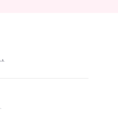
A.A.
.