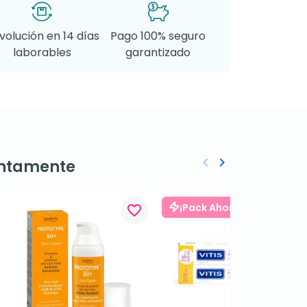
volución en 14 días
Pago 100% seguro
laborables
garantizado
keyboard_arrow_left
keyboard_arrow_right
ntamente
Anterior
Siguiente
¡Pack Ahorro!
favorite_border
favorite_border