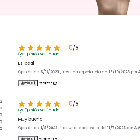
5
/
5
Opinión verificada
Es ideal
Opinión del
5/11/2023
, tras una experiencia del
15/10/2023
por
Útil
(0)
Informe
3
5
/
5
0
Opinión verificada
0
Muy bueno
0
Opinión del
1/8/2023
, tras una experiencia del
11/7/2023
por
A.A
0
Útil
(0)
Informe