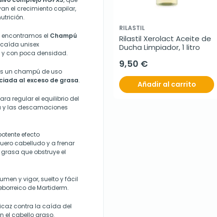
an el crecimiento capilar,
utrición.
RILASTIL
encontramos el
Champú
Rilastil Xerolact Aceite de 
ticaída unisex
Ducha Limpiador, 1 litro
 y con poca densidad.
9,50 €
es un champú de uso
ociada al exceso de grasa
.
Añadir al carrito
a regular el equilibrio del
sa y las descamaciones
potente efecto
cuero cabelludo y a frenar
 grasa que obstruye el
en y vigor, suelto y fácil
borreico de Martiderm.
ficaz contra la caída del
 el cabello graso.