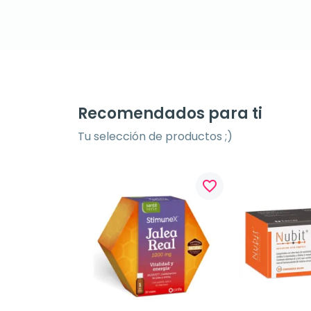
Recomendados para ti
Tu selección de productos ;)
favorite_border
favorite_border