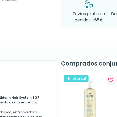
Envíos gratis en
De
pedidos +65€
Comprados conju
¡En oferta!
favorite_border
tiderm Hair System 3GF
iento
de manera eficaz.
ológica, esta novedosa
sivo complejo HGFX3
, que