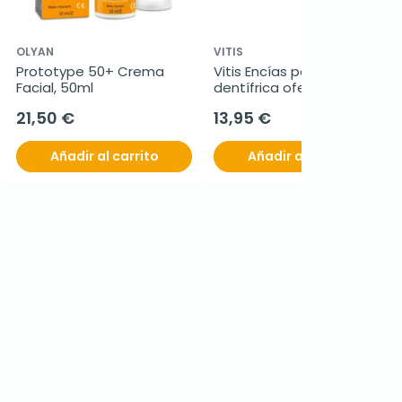
OLYAN
VITIS
Prototype 50+ Crema 
Vitis Encías pasta 
Facial, 50ml
dentífrica oferta duplo, 
2x150 ml con REGALO Vitis 
21,50 €
13,95 €
Encías colutorio 30 ml
Añadir al carrito
Añadir al carrito