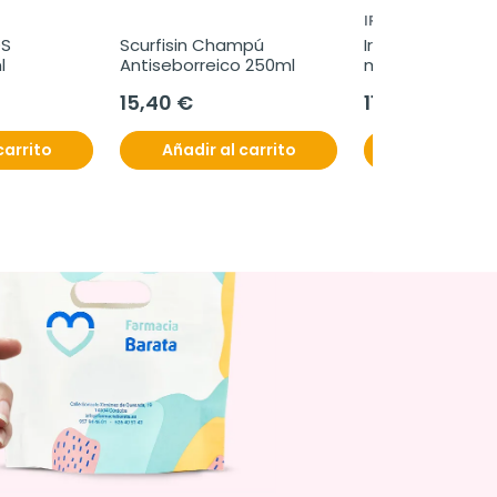
IRALTONE
S 
Scurfisin Champú 
Iraltone Champú
l
Antiseborreico 250ml
ml
15,40 €
11,40 €
carrito
Añadir al carrito
Añadir al c