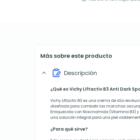
Más sobre este producto
Descripción
expand_more
¿Qué es Vichy Liftactiv B3 Anti Dark Sp
Vichy Liftactiv B3 es una crema de día revoluc
diseñada para combatir las manchas oscuras
Enriquecida con Niacinamida (Vitamina B3) y 
una solución integral para una piel visiblemen
¿Para qué sirve?