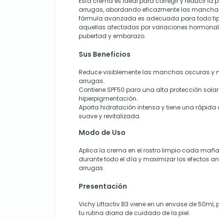
Esta crema es ideal para corregir y reducir la
arrugas, abordando eficazmente las manchas 
fórmula avanzada es adecuada para todo tipo 
aquellas afectadas por variaciones hormon
pubertad y embarazo.
Sus Beneficios
Reduce visiblemente las manchas oscuras y m
arrugas.
Contiene SPF50 para una alta protección solar
hiperpigmentación.
Aporta hidratación intensa y tiene una rápida 
suave y revitalizada.
Modo de Uso
Aplica la crema en el rostro limpio cada maña
durante todo el día y maximizar los efectos a
arrugas.
Presentación
Vichy Liftactiv B3 viene en un envase de 50ml, 
tu rutina diaria de cuidado de la piel.