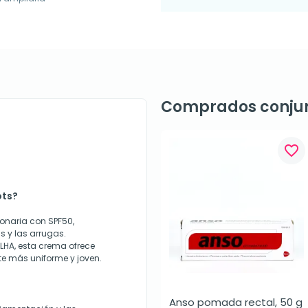
Comprados conju
favorite_border
ots?
ionaria con SPF50,
 y las arrugas.
LHA, esta crema ofrece
te más uniforme y joven.
Anso pomada rectal, 50 g