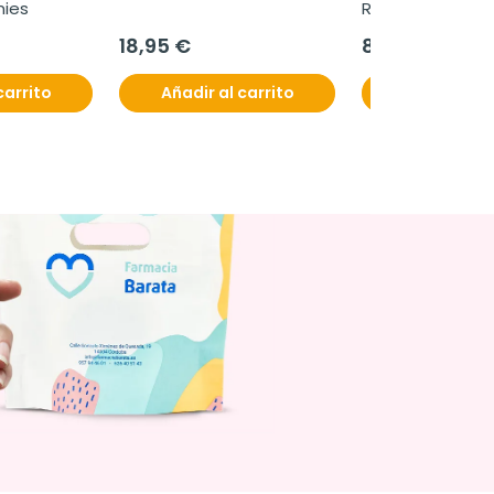
mies
Reference, 10 c
18,95 €
8,90 €
carrito
Añadir al carrito
Añadir al c