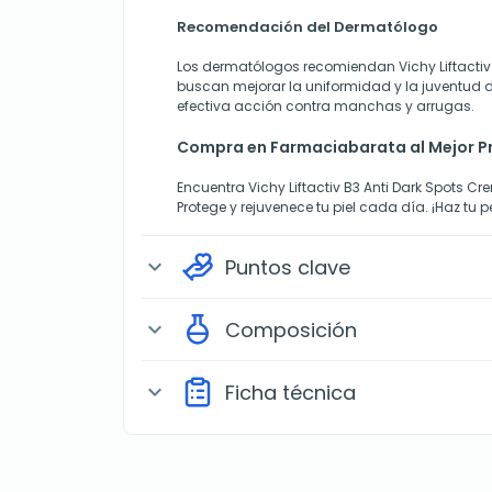
Recomendación del Dermatólogo
Los dermatólogos recomiendan Vichy Liftactiv
buscan mejorar la uniformidad y la juventud de
efectiva acción contra manchas y arrugas.
Compra en Farmaciabarata al Mejor P
Encuentra Vichy Liftactiv B3 Anti Dark Spots 
Protege y rejuvenece tu piel cada día. ¡Haz tu 
Puntos clave
expand_more
Composición
expand_more
Ficha técnica
expand_more