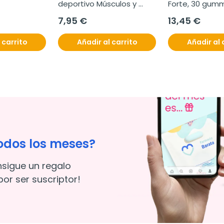
deportivo Músculos y 
Forte, 30 gum
Ligamentos, 60 ml
7,95 €
13,45 €
 carrito
Añadir al carrito
Añadir al 
odos los meses?
nsigue un regalo
or ser suscriptor!