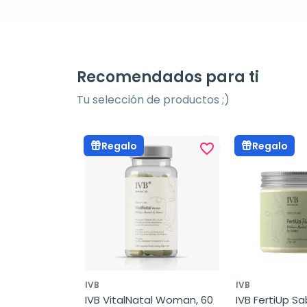
Recomendados para ti
Tu selección de productos ;)
Regalo
Regalo
favorite_border
IVB
IVB
IVB VitalNatal Woman, 60 
IVB FertiUp Sab