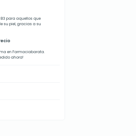
 B3 para aquellos que
 su piel, gracias a su
recio
Crema en Farmaciabarata.
pedido ahora!