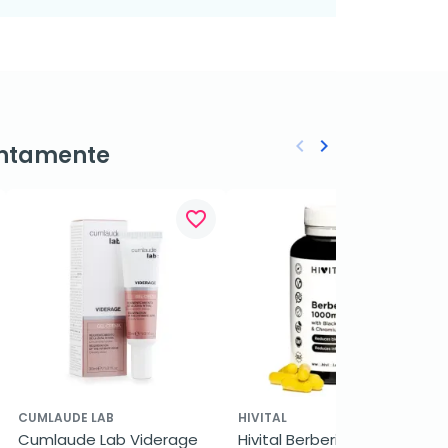
keyboard_arrow_left
keyboard_arrow_right
ntamente
Anterior
Siguiente
favorite_border
favorite_border
CUMLAUDE LAB
HIVITAL
Cumlaude Lab Viderage 
Hivital Berberina 1000 mg, 