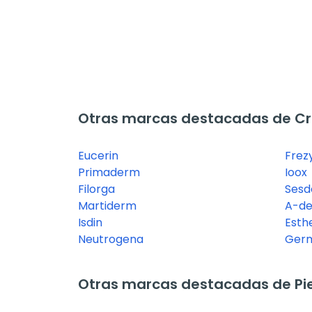
Otras marcas destacadas de Cr
Eucerin
Frez
Primaderm
Ioox
Filorga
Ses
Martiderm
A-d
Isdin
Esth
Neutrogena
Germ
Otras marcas destacadas de Pie