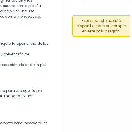
 pigmentación y las
oscuras en la piel. Su
de pieles, incluso
ales como menopausia,
Este producto no está
disponible para su compra
en este país o región.
ejora la apariencia de las
 y prevención de
absorción, dejando la piel
na para proteger tu piel
nti-manchas y anti-
perfecto para incorporar en