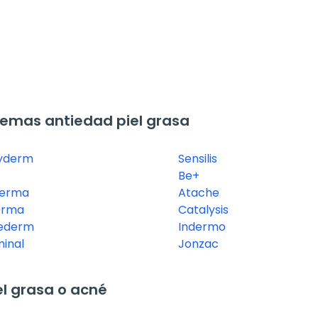
emas antiedad piel grasa
yderm
Sensilis
Be+
derma
Atache
erma
Catalysis
ederm
Indermo
inal
Jonzac
l grasa o acné