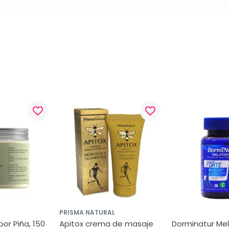
favorite_border
favorite_border
PRISMA NATURAL
or Piña, 150 
Apitox crema de masaje 
Dorminatur Mel