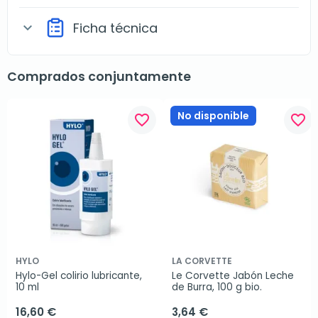
Ficha técnica
expand_more
Comprados conjuntamente
No disponible
favorite_border
favorite_border
HYLO
LA CORVETTE
Hylo-Gel colirio lubricante, 
Le Corvette Jabón Leche 
10 ml
de Burra, 100 g bio.
16,60 €
3,64 €