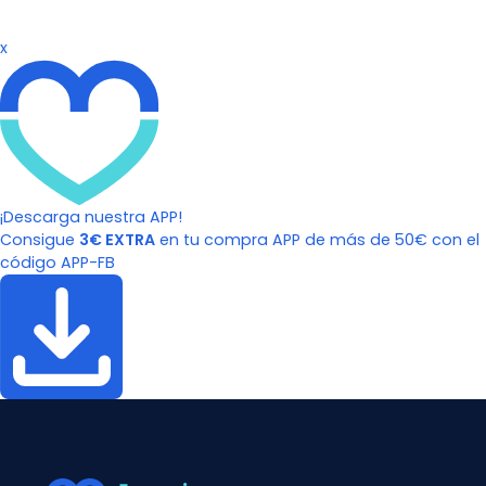
x
¡Descarga nuestra APP!
Consigue
3€ EXTRA
en tu compra APP de más de 50€ con el
código APP-FB