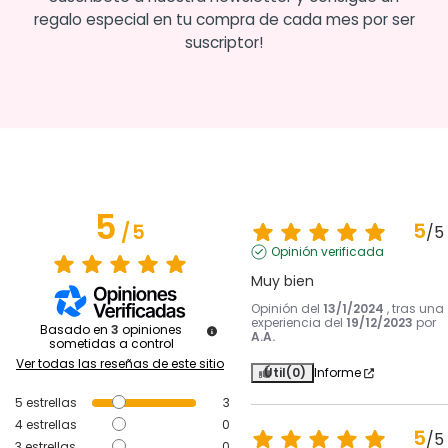
regalo especial en tu compra de cada mes por ser
suscriptor!
5
5
/
5
/
5
Opinión verificada
Muy bien
Opinión del
13/1/2024
, tras una
experiencia del
19/12/2023
por
Basado en
3
opiniones
A.A.
sometidas a control
Ver todas las reseñas de este sitio
Útil
(0)
Informe
5
estrellas
3
4
estrellas
0
5
/
5
3
estrellas
0