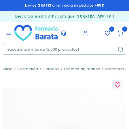
Envíos
GRATIS
a Península en pedidos
+65€
Descarga nuestra APP y consigue
-3€ EXTRA
:
APP-FB
;)
0
0
menu
Inicio
Cosmética
Corporal
Cremas de manos
Martiderm cr
favorite_border