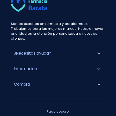
Somos expertos en farmacia y parafarmacia.
Trabajamos para las mejores marcas. Nuestra mayor
prioridad es la atención personalizada a nuestros
clientes.
expand_more
¿Necesitas ayuda?
expand_more
Información
expand_more
Compra
Pago seguro: