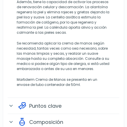
Además, tiene la capacidad de activar los procesos
de renovación celular y descamación. La alantoína
regenera la piel y elimina rojeces y grietas dejando la
piel lisa y suave. La centella asiática estimula la
formación de colágeno, por lo que regenera y
reafirma la piel. La caléndula aporta alivio y acción
calmante a las pieles secas.
Se recomienda aplicar la crema de manos según
necesidad, tantas veces como sea necesario, sobre
las manos limpias y secas, y realizar un suave
masaje hasta su completa absorción. Consulte a su
medico si padece algún tipo de alergia, si está usted
embarazada o antes de su uso en menores.
Martiderm Crema de Manos se presenta en un
envase de tubo contenedor de 50ml.
Puntos clave
expand_more
Composición
expand_more