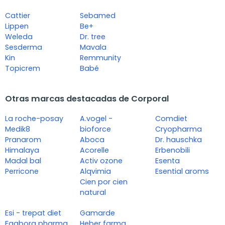
Cattier
Sebamed
Lippen
Be+
Weleda
Dr. tree
Sesderma
Mavala
Kin
Remmunity
Topicrem
Babé
Otras marcas destacadas de Corporal
La roche-posay
A.vogel -
Comdiet
Medik8
bioforce
Cryopharma
Pranarom
Aboca
Dr. hauschka
Himalaya
Acorelle
Erbenobili
Madal bal
Activ ozone
Esenta
Perricone
Alqvimia
Esential aroms
Cien por cien
natural
Esi - trepat diet
Gamarde
Faaborg pharma
Heber farma