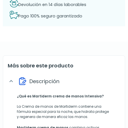
Devolución en 14 días laborables
Pago 100% seguro garantizado
Más sobre este producto
Descripción
expand_more
¿Qué es Martiderm crema de manos Intensiva?
La Crema de manos de Martiderm contiene una
fórmula especial para la noche, que hidrata protege
y regenera de manera eficaz las manos.
Martiderm
crema de manos
combina activos