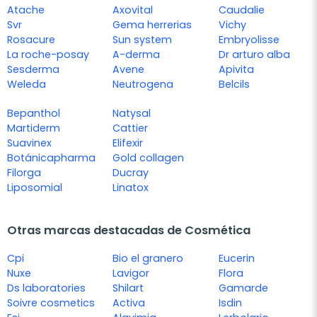
Atache
Axovital
Caudalie
Svr
Gema herrerias
Vichy
Rosacure
Sun system
Embryolisse
La roche-posay
A-derma
Dr arturo alba
Sesderma
Avene
Apivita
Weleda
Neutrogena
Belcils
Bepanthol
Natysal
Martiderm
Cattier
Suavinex
Elifexir
Botánicapharma
Gold collagen
Filorga
Ducray
Liposomial
Linatox
Otras marcas destacadas de Cosmética
Cpi
Bio el granero
Eucerin
Nuxe
Lavigor
Flora
Ds laboratories
Shilart
Gamarde
Soivre cosmetics
Activa
Isdin