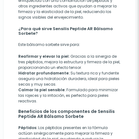
enriquecida con una combinación de péptidos y
otros ingredientes activos que ayudan a mejorar la
firmeza y la elasticidad de la piel, reduciendo los
signos visibles del envejecimiento.
¿Para qué sirve Sensilis Peptide AR Bálsamo
Sorbete?
Este bálsamo sorbete sirve para:
Reafirmar y elevar la piel:
Gracias a la sinergia de
tres péptidos, mejora la estructura y firmeza de la piel,
proporcionando un efecto tensor.
Hidratar profundamente:
Su textura rica y fundente
asegura una hidratación duradera, ideal para pieles
secas y muy secas.
Calmar la piel sensible:
Formulado para minimizar
las rojeces y la irritación, es perfecto para pieles
reactivas.
Beneficios de los componentes de Sensilis
Peptide AR Bálsamo Sorbete
Péptidos:
Los péptidos presentes en la fórmula
actúan sinérgicamente para mejorar la firmeza y
elasticidad de la piel, ayudando a reducir la