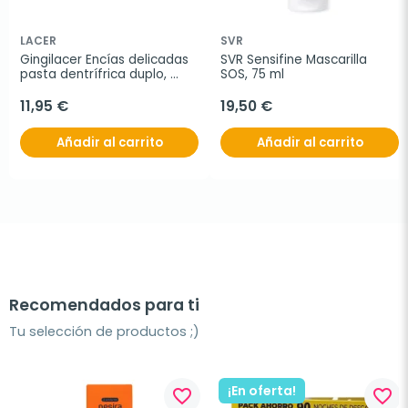
LACER
SVR
Gingilacer Encías delicadas 
SVR Sensifine Mascarilla 
pasta dentrífrica duplo, 
SOS, 75 ml
2x125 ml
11,95 €
19,50 €
Añadir al carrito
Añadir al carrito
Recomendados para ti
Tu selección de productos ;)
¡En oferta!
favorite_border
favorite_border