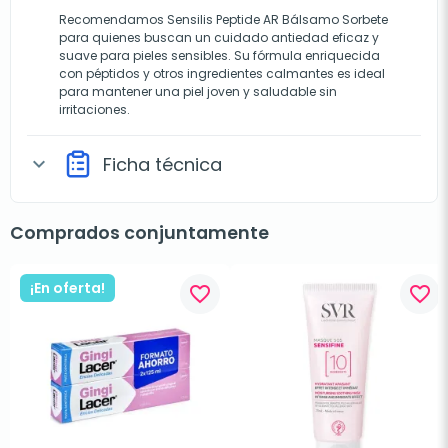
Recomendamos Sensilis Peptide AR Bálsamo Sorbete
para quienes buscan un cuidado antiedad eficaz y
suave para pieles sensibles. Su fórmula enriquecida
con péptidos y otros ingredientes calmantes es ideal
para mantener una piel joven y saludable sin
irritaciones.
Ficha técnica
expand_more
Comprados conjuntamente
¡En oferta!
favorite_border
favorite_border