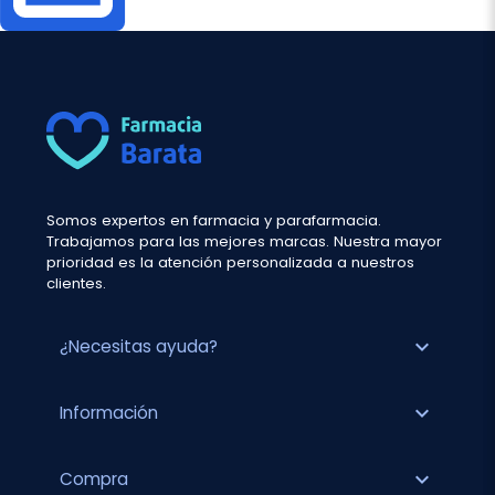
Somos expertos en farmacia y parafarmacia.
Trabajamos para las mejores marcas. Nuestra mayor
prioridad es la atención personalizada a nuestros
clientes.
expand_more
¿Necesitas ayuda?
expand_more
Información
expand_more
Compra