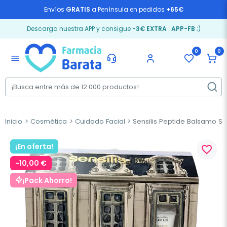
Envíos
GRATIS
a Península en pedidos
+65€
Descarga nuestra APP y consigue
-3€ EXTRA
:
APP-FB
;)
0
0
menu
Inicio
Cosmética
Cuidado Facial
Sensilis Peptide Balsamo S
¡En oferta!
favorite_border
-10,00 €
¡Pack Ahorro!