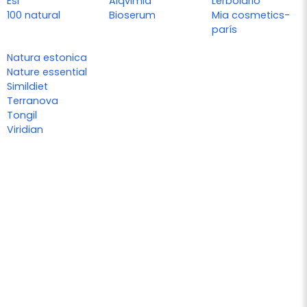
Esi
Alqvimia
Lerbolario
100 natural
Bioserum
Mia cosmetics-
parís
Natura estonica
Nature essential
Simildiet
Terranova
Tongil
Viridian