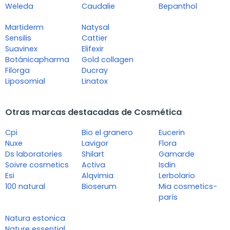
Weleda
Caudalie
Bepanthol
Martiderm
Natysal
Sensilis
Cattier
Suavinex
Elifexir
Botánicapharma
Gold collagen
Filorga
Ducray
Liposomial
Linatox
Otras marcas destacadas de Cosmética
Cpi
Bio el granero
Eucerin
Nuxe
Lavigor
Flora
Ds laboratories
Shilart
Gamarde
Soivre cosmetics
Activa
Isdin
Esi
Alqvimia
Lerbolario
100 natural
Bioserum
Mia cosmetics-
parís
Natura estonica
Nature essential