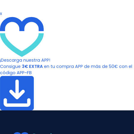
x
¡Descarga nuestra APP!
Consigue
3€ EXTRA
en tu compra APP de más de 50€ con el
código APP-FB