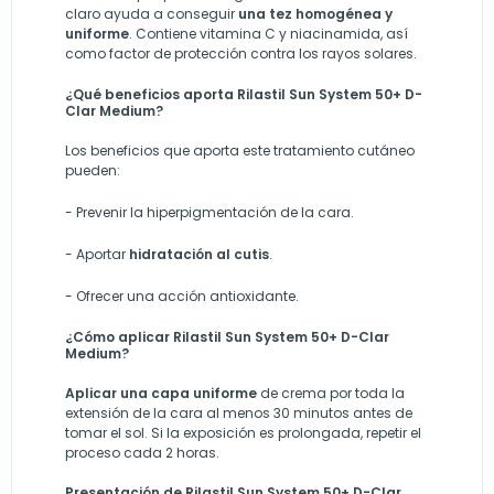
claro ayuda a conseguir
una tez homogénea y
uniforme
. Contiene vitamina C y niacinamida, así
como factor de protección contra los rayos solares.
¿Qué beneficios aporta Rilastil Sun System 50+ D-
Clar Medium?
Los beneficios que aporta este tratamiento cutáneo
pueden:
-
Prevenir la hiperpigmentación de la cara.
- Aportar
hidratación al cutis
.
- Ofrecer una acción antioxidante.
¿Cómo aplicar Rilastil Sun System 50+ D-Clar
Medium?
Aplicar una capa uniforme
de crema por toda la
extensión de la cara al menos 30 minutos antes de
tomar el sol. Si la exposición es prolongada, repetir el
proceso cada 2 horas.
Presentación de Rilastil Sun System 50+ D-Clar