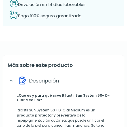
Devolución en 14 días laborables
Pago 100% seguro garantizado
Más sobre este producto
Descripción
expand_more
¿Qué es y para qué sirve Rilastil Sun System 50+ D-
Clar Medium?
Rilastil Sun System 50+ D-Clar Medium es un
producto protector y preventivo
de la
hiperpigmentación cutánea, que puede unificar el
tono de la piel para corregir las manchas. Su tono