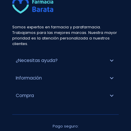
Somos expertos en farmacia y parafarmacia.
Trabajamos para las mejores marcas. Nuestra mayor
prioridad es la atención personalizada a nuestros
clientes.
expand_more
¿Necesitas ayuda?
expand_more
Información
expand_more
Compra
Pago seguro: