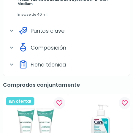
Medium
Envase de 40 ml.
Puntos clave
expand_more
Composición
expand_more
Ficha técnica
expand_more
Comprados conjuntamente
¡En oferta!
favorite_border
favorite_border