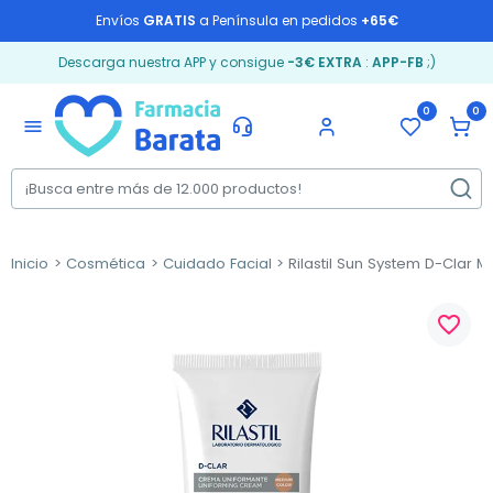
Envíos
GRATIS
a Península en pedidos
+65€
Descarga nuestra APP y consigue
-3€ EXTRA
:
APP-FB
;)
0
0
menu
Inicio
Cosmética
Cuidado Facial
Rilastil Sun System D-Clar 
favorite_border