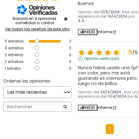
Buenos
Opinión del
12/5/2024
, tras una
experiencia del
16/4/2024
por
Basado en
2
opiniones
A.A.
sometidas a control
Ver todas las reseñas de este sitio
Útil
(0)
Informe
5
estrellas
2
4
estrellas
0
5
/
5
3
estrellas
0
Opinión verificada
2
estrellas
0
Nunca había usado una Spf 
1
estrella
0
con color, pero me está 
gustando es cremosa pero 
Ordenar las opiniones
luego no da brillos.
Opinión del
30/4/2024
, tras un
experiencia del
11/4/2024
por
A.
Útil
(0)
Informe
1