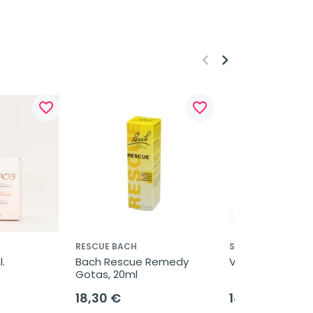
keyboard_arrow_left
keyboard_arrow_right
favorite_border
favorite_border
RESCUE BACH
SODEINN
.
Bach Rescue Remedy 
Variplus, 30 cáp
Gotas, 20ml
18,30 €
14,95 €