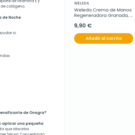
porte de vitamina E y
WELEDA
n de colágeno.
Weleda Crema de Manos 
Regeneradora Granada, 
a de Noche
50ml.
9,90 €
ayudar a:
Añadir al carrito
undas.
ensificante de Onagra?
do
aplicar una pequeña
ta que absorba
 del Sérum Concentrado