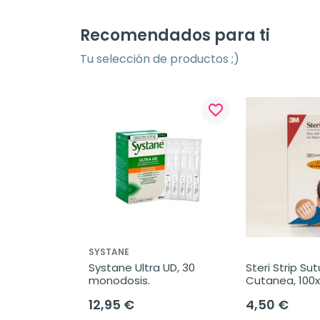
Recomendados para ti
Tu selección de productos ;)
favorite_border
SYSTANE
Systane Ultra UD, 30 
Steri Strip Sut
monodosis.
Cutanea, 100
12,95 €
4,50 €