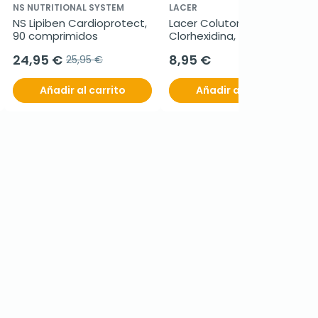
NS NUTRITIONAL SYSTEM
LACER
NS Lipiben Cardioprotect, 
Lacer Colutorio 
90 comprimidos
Clorhexidina, 500ml
24,95 €
8,95 €
25,95 €
Añadir al carrito
Añadir al carrito