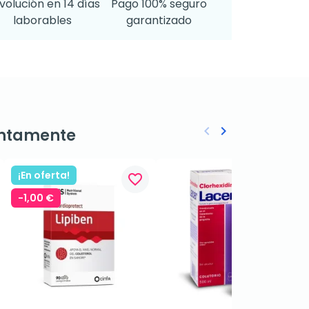
volución en 14 días
Pago 100% seguro
laborables
garantizado
keyboard_arrow_left
keyboard_arrow_right
ntamente
Anterior
Siguiente
¡En oferta!
favorite_border
favorite_border
-1,00 €