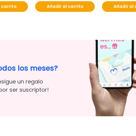
 carrito
Añadir al carrito
Añadir al 
odos los meses?
nsigue un regalo
or ser suscriptor!