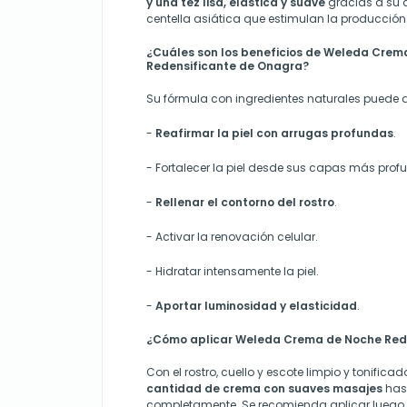
y una tez lisa, elástica y suave
gracias a su a
centella asiática que estimulan la producció
¿Cuáles son los beneficios de Weleda Crem
Redensificante de Onagra?
Su fórmula con ingredientes naturales puede 
-
Reafirmar la piel con arrugas profundas
.
-
Fortalecer la piel desde sus capas más prof
-
Rellenar el contorno del rostro
.
-
Activar la renovación celular.
-
Hidratar intensamente la piel.
-
Aportar luminosidad y elasticidad
.
¿Cómo aplicar Weleda Crema de Noche Red
Con el rostro, cuello y escote limpio y tonifica
cantidad de crema con suaves masajes
has
completamente. Se recomienda aplicar luego