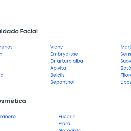
idado Facial
erias
Vichy
Mar
m
Embryolisse
Sensi
Dr arturo alba
Suav
Apivita
Bot
na
Belcils
Filo
Bepanthol
Lipo
osmética
granero
Eucerin
r
Flora
Gamarde