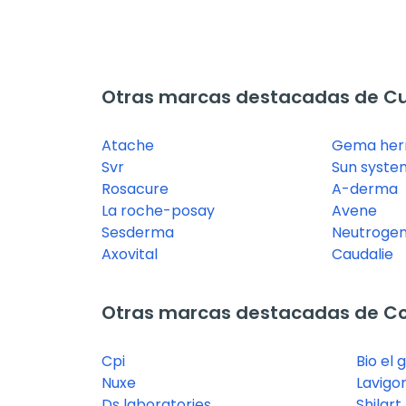
Otras marcas destacadas de Cu
Atache
Gema herr
Svr
Sun syste
Rosacure
A-derma
La roche-posay
Avene
Sesderma
Neutroge
Axovital
Caudalie
Otras marcas destacadas de C
Cpi
Bio el 
Nuxe
Lavigo
Ds laboratories
Shilart