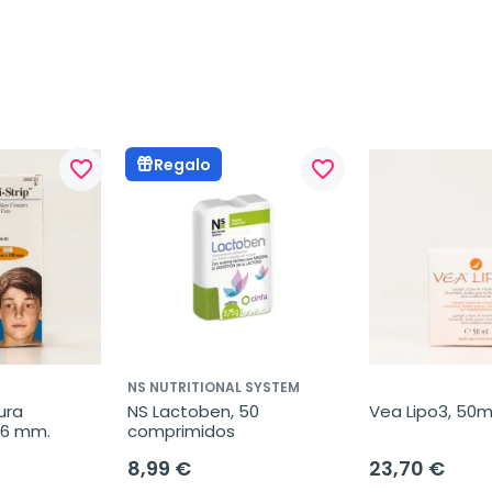
Regalo
favorite_border
favorite_border
NS NUTRITIONAL SYSTEM
ura 
NS Lactoben, 50 
Vea Lipo3, 50ml
x6 mm.
comprimidos
8,99 €
23,70 €