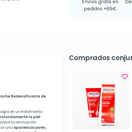
Envíos gratis en
De
pedidos +65€
Comprados conju
favorite_border
Noche Redensificante de
agra es un tratamiento
profundamente la piel
ctiva la renovación
rtar una
apariencia joven,