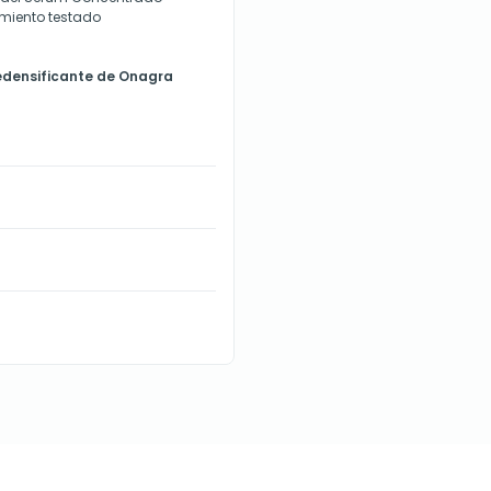
amiento testado
edensificante de Onagra