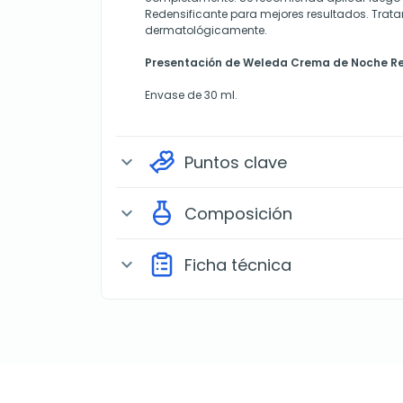
Redensificante para mejores resultados. Trat
dermatológicamente.
Presentación de Weleda Crema de Noche R
Envase de 30 ml.
Puntos clave
expand_more
Composición
expand_more
Ficha técnica
expand_more