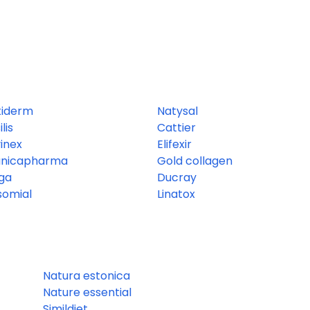
tiderm
Natysal
lis
Cattier
inex
Elifexir
ánicapharma
Gold collagen
rga
Ducray
somial
Linatox
Natura estonica
Nature essential
Simildiet