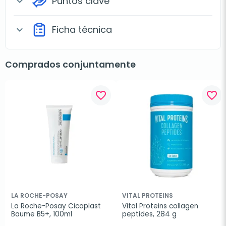
Puntos clave
expand_more
Ficha técnica
expand_more
Comprados conjuntamente
favorite_border
favorite_border
LA ROCHE-POSAY
VITAL PROTEINS
La Roche-Posay Cicaplast 
Vital Proteins collagen 
Baume B5+, 100ml
peptides, 284 g