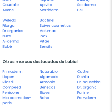
Caudalie
Apivita
Sesderma
Avene
Martiderm
Be+
Weleda
Bactinel
Filorga
Soivre cosmetics
Dr organics
Volumax
Nuxe
Ioox
A-derma
Vitae
Babé
Sensilis
Otras marcas destacadas de Labial
Primaderm
Naturabio
Cattier
Lippen
Algamaris
D shila
Rilastil
Armonia
Dr. hauschka
Compeed
Benecos
Dr. organic
Perricone
Biover
Farline
Mia cosmetics-
Boho
Frezyderm
parís