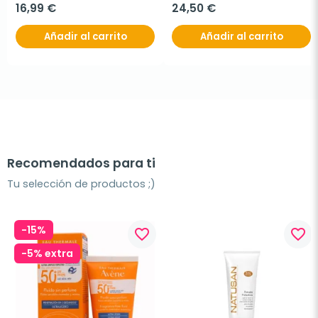
16,99 €
24,50 €
Añadir al carrito
Añadir al carrito
Recomendados para ti
Tu selección de productos ;)
-15%
favorite_border
favorite_border
-5% extra