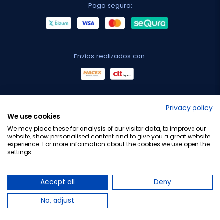
Pago seguro:
Envíos realizados con:
No lo decimos nosotros...
Privacy policy
We use cookies
¡Tu opinión es importante!
We may place these for analysis of our visitor data, to improve our
website, show personalised content and to give you a great website
experience. For more information about the cookies we use open the
settings.
Copyright © 2010-2026 Farmacia Barata S.L. Todos los
derechos reservados.
Accept all
Deny
No, adjust