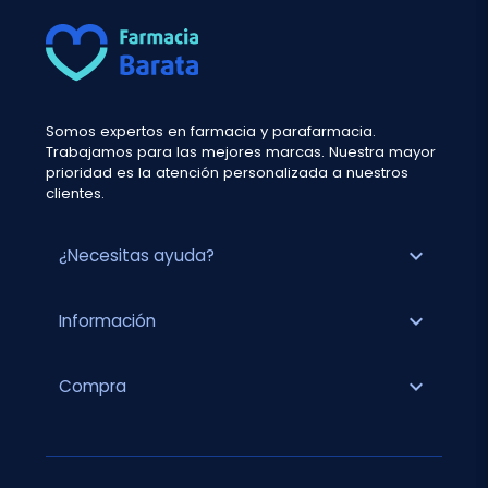
Somos expertos en farmacia y parafarmacia.
Trabajamos para las mejores marcas. Nuestra mayor
prioridad es la atención personalizada a nuestros
clientes.
expand_more
¿Necesitas ayuda?
expand_more
Información
expand_more
Compra