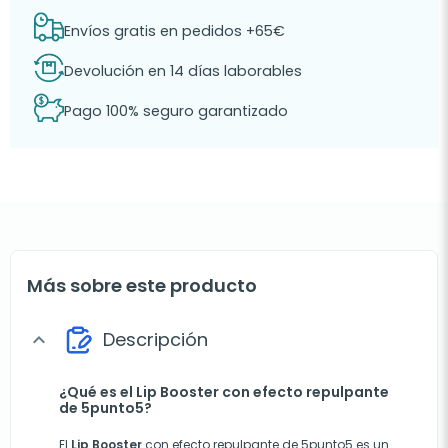
Envíos gratis en pedidos +65€
Devolución en 14 días laborables
Pago 100% seguro garantizado
Más sobre este producto
Descripción
expand_more
¿Qué es el Lip Booster con efecto repulpante
de 5punto5?
El
Lip Booster
con efecto repulpante de 5punto5 es un