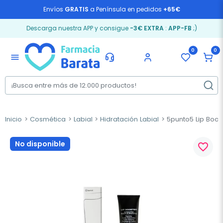
Envíos
GRATIS
a Península en pedidos
+65€
Descarga nuestra APP y consigue
-3€ EXTRA
:
APP-FB
;)
0
0
menu
Inicio
Cosmética
Labial
Hidratación Labial
5punto5 Lip Boost
No disponible
favorite_border