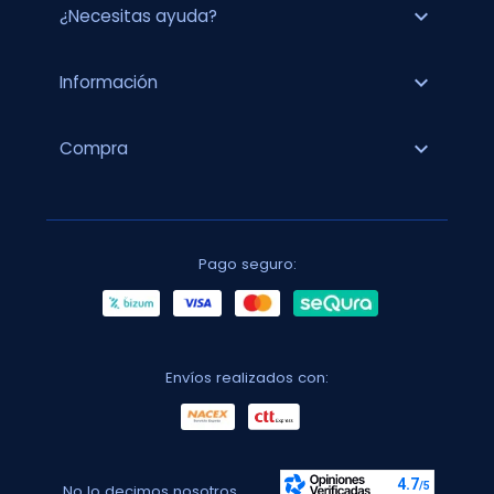
expand_more
¿Necesitas ayuda?
expand_more
Información
expand_more
Compra
Pago seguro:
Envíos realizados con:
No lo decimos nosotros...