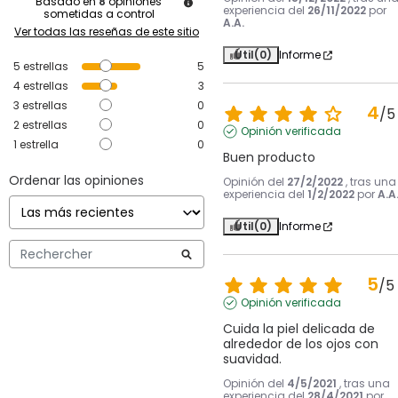
Basado en
8
opiniones
experiencia del
26/11/2022
por
sometidas a control
A.A.
Ver todas las reseñas de este sitio
Útil
(0)
Informe
5
estrellas
5
4
estrellas
3
3
estrellas
0
4
/
5
2
estrellas
0
Opinión verificada
1
estrella
0
Buen producto
Ordenar las opiniones
Opinión del
27/2/2022
, tras una
experiencia del
1/2/2022
por
A.A
Útil
(0)
Informe
5
/
5
Opinión verificada
Cuida la piel delicada de 
alrededor de los ojos con 
suavidad.
Opinión del
4/5/2021
, tras una
experiencia del
28/4/2021
por