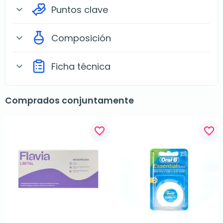
Puntos clave
expand_more
Composición
expand_more
Ficha técnica
expand_more
Comprados conjuntamente
favorite_border
favorite_border