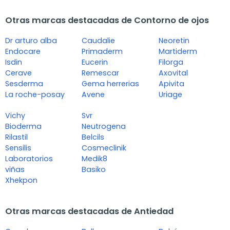
Otras marcas destacadas de Contorno de ojos
Dr arturo alba
Caudalie
Neoretin
Endocare
Primaderm
Martiderm
Isdin
Eucerin
Filorga
Cerave
Remescar
Axovital
Sesderma
Gema herrerias
Apivita
La roche-posay
Avene
Uriage
Vichy
Svr
Bioderma
Neutrogena
Rilastil
Belcils
Sensilis
Cosmeclinik
Laboratorios
Medik8
viñas
Basiko
Xhekpon
Otras marcas destacadas de Antiedad