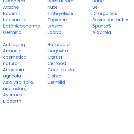
Carederm
Bella aurora
Babé
Atache
Nuxe
Be+
Boderm
Embryolisse
Dr organics
Liposomial
Topicrem
Soivre cosmetics
Botánicapharma
Uresim
5punto5
Germinal
Ladival
Alqvimia
Anti aging
Bottega di
Armonia
lungavita
cosmetica
Cattier
natural
Cellfood
Artesania
Coup d eclat
agricola
D shila
Asla vital (dra.
Dermilid
ana aslan)
Averroes
Bioearth