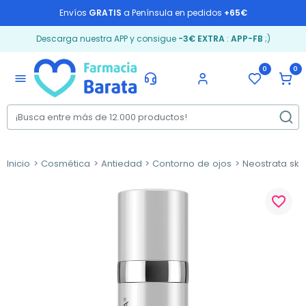
Envíos
GRATIS
a Península en pedidos
+65€
Descarga nuestra APP y consigue
-3€ EXTRA
:
APP-FB
;)
0
0
menu
Inicio
Cosmética
Antiedad
Contorno de ojos
Neostrata skin
favorite_border