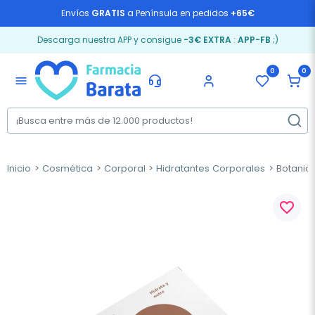
Envíos
GRATIS
a Península en pedidos
+65€
Descarga nuestra APP y consigue
-3€ EXTRA
:
APP-FB
;)
0
0
menu
Inicio
Cosmética
Corporal
Hidratantes Corporales
BotanicaP
favorite_border