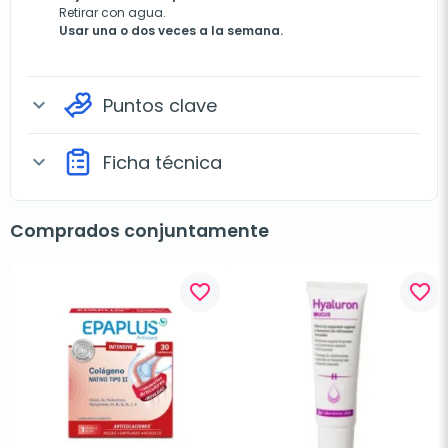
Retirar con agua.
Usar una o dos veces a la semana.
Puntos clave
expand_more
Ficha técnica
expand_more
Comprados conjuntamente
favorite_border
favorite_border