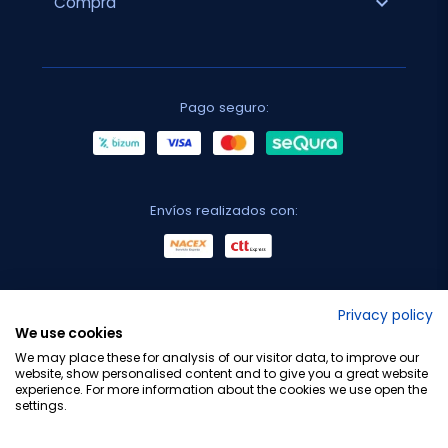
expand_more
Compra
Pago seguro:
Envíos realizados con:
No lo decimos nosotros...
Privacy policy
We use cookies
¡Tu opinión es importante!
We may place these for analysis of our visitor data, to improve our
website, show personalised content and to give you a great website
experience. For more information about the cookies we use open the
settings.
Copyright © 2010-2026 Farmacia Barata S.L. Todos los
derechos reservados.