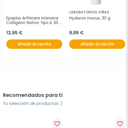
LABORATORIOS VIÑAS
Epaplus Arthicare Intensive 
Hyaluron mucus, 30 g
Colágeno Nativo Tipo II, 30 
comprimidos
12,95 €
9,95 €
Añadir al carrito
Añadir al carrito
Recomendados para ti
Tu selección de productos ;)
favorite_border
favorite_border