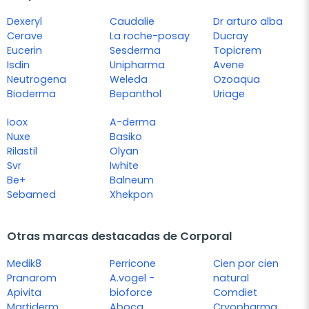
Dexeryl
Caudalie
Dr arturo alba
Cerave
La roche-posay
Ducray
Eucerin
Sesderma
Topicrem
Isdin
Unipharma
Avene
Neutrogena
Weleda
Ozoaqua
Bioderma
Bepanthol
Uriage
Ioox
A-derma
Nuxe
Basiko
Rilastil
Olyan
Svr
Iwhite
Be+
Balneum
Sebamed
Xhekpon
Otras marcas destacadas de Corporal
Medik8
Perricone
Cien por cien
Pranarom
A.vogel -
natural
Apivita
bioforce
Comdiet
Martiderm
Aboca
Cryopharma