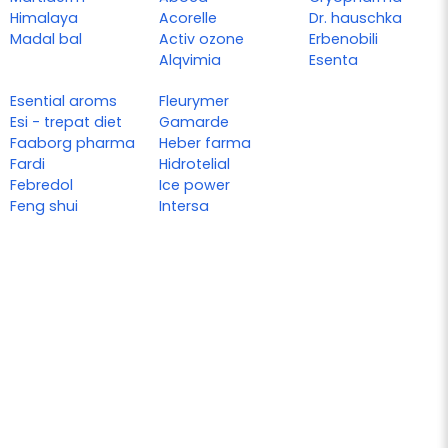
Himalaya
Acorelle
Dr. hauschka
Madal bal
Activ ozone
Erbenobili
Alqvimia
Esenta
Esential aroms
Fleurymer
Esi - trepat diet
Gamarde
Faaborg pharma
Heber farma
Fardi
Hidrotelial
Febredol
Ice power
Feng shui
Intersa