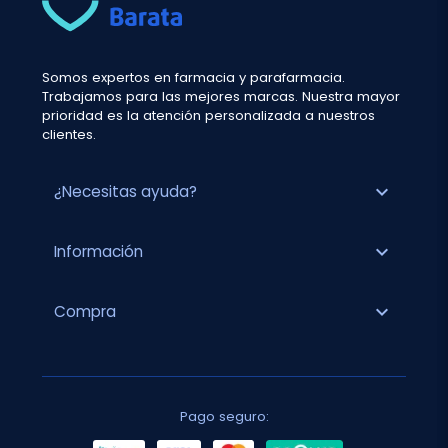
Somos expertos en farmacia y parafarmacia.
Trabajamos para las mejores marcas. Nuestra mayor
prioridad es la atención personalizada a nuestros
clientes.
expand_more
¿Necesitas ayuda?
expand_more
Información
expand_more
Compra
Pago seguro: