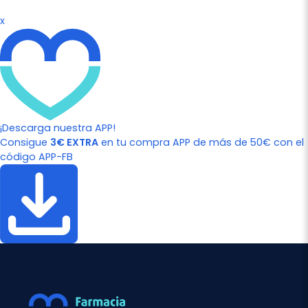
x
¡Descarga nuestra APP!
Consigue
3€ EXTRA
en tu compra APP de más de 50€ con el
código APP-FB