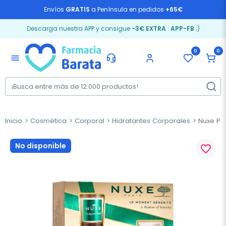
Envíos
GRATIS
a Península en pedidos
+65€
Descarga nuestra APP y consigue
-3€ EXTRA
:
APP-FB
;)
0
0
menu
Inicio
Cosmética
Corporal
Hidratantes Corporales
Nuxe Pa
No disponible
favorite_border