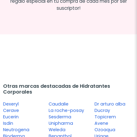
regalo especial en tu compra de cada mes por ser
suscriptor!
Otras marcas destacadas de Hidratantes
Corporales
Dexeryl
Caudalie
Dr arturo alba
Cerave
La roche-posay
Ducray
Eucerin
Sesderma
Topicrem
Isdin
Unipharma
Avene
Neutrogena
Weleda
Ozoaqua
Bioderma
Bepanthol
Uriage