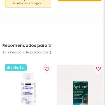
en este país o región.
Recomendados para ti
Tu selección de productos ;)
¡En oferta!
favorite_border
favorite_border