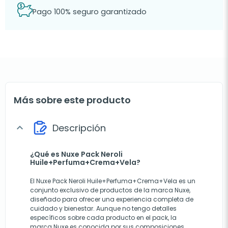
Pago 100% seguro garantizado
Más sobre este producto
Descripción
expand_more
¿Qué es Nuxe Pack Neroli
Huile+Perfuma+Crema+Vela?
El Nuxe Pack Neroli Huile+Perfuma+Crema+Vela es un
conjunto exclusivo de productos de la marca Nuxe,
diseñado para ofrecer una experiencia completa de
cuidado y bienestar. Aunque no tengo detalles
específicos sobre cada producto en el pack, la
marca Nuxe es conocida por sus composiciones