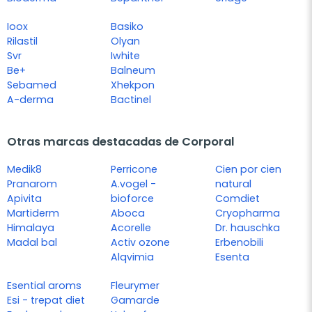
Ioox
Basiko
Rilastil
Olyan
Svr
Iwhite
Be+
Balneum
Sebamed
Xhekpon
A-derma
Bactinel
Otras marcas destacadas de Corporal
Medik8
Perricone
Cien por cien
Pranarom
A.vogel -
natural
Apivita
bioforce
Comdiet
Martiderm
Aboca
Cryopharma
Himalaya
Acorelle
Dr. hauschka
Madal bal
Activ ozone
Erbenobili
Alqvimia
Esenta
Esential aroms
Fleurymer
Esi - trepat diet
Gamarde