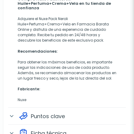
Huile+Perfuma+Crema+Vela en tu tienda de
confianza
Adquiere el Nuxe Pack Neroli
Huile+Perfuma+Crema+Vela en
Farmacia Barata
Online
y disfruta de una experiencia de cuidado
completa. Recibe tu pedido en 24/48 horas y
descubre los beneficios de este exclusivo pack.
Recomendaciones:
Para obtener los máximos beneficios, es importante
seguir las indicaciones de uso de cada producto.
Además, se recomienda almacenar los productos en
un lugar fresco y seco, lejos de la luz directa del sol.
Fabricante:
Nuxe
Puntos clave
expand_more
Ficha técnica
expand_more