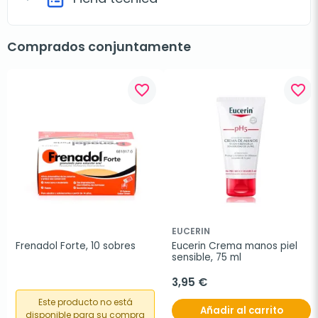
Comprados conjuntamente
favorite_border
favorite_border
EUCERIN
Frenadol Forte, 10 sobres
Eucerin Crema manos piel 
sensible, 75 ml
3,95 €
Este producto no está
Añadir al carrito
disponible para su compra