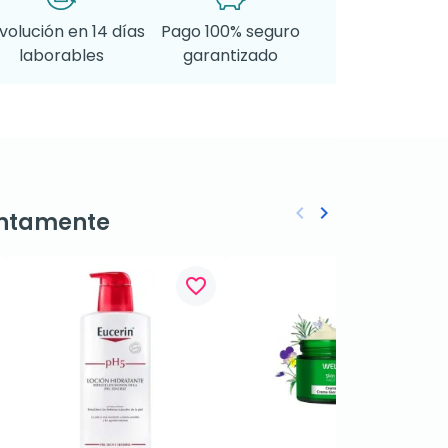
volución en 14 días
Pago 100% seguro
laborables
garantizado
keyboard_arrow_left
keyboard_arrow_right
ntamente
Anterior
Siguiente
favorite_border
favorite_border