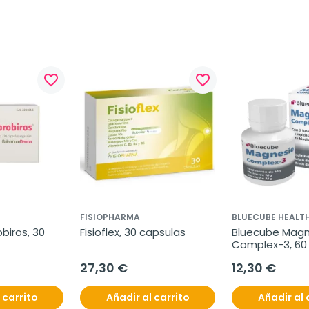
favorite_border
favorite_border
FISIOPHARMA
BLUECUBE HEALT
iros, 30 
Fisioflex, 30 capsulas
Bluecube Magn
Complex-3, 60
27,30 €
12,30 €
 carrito
Añadir al carrito
Añadir al 