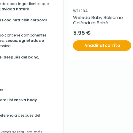
 de coco, ingredientes que
uavidad natural
.
WELEDA
Weleda Baby Bálsamo 
 Food nutrición corporal
Caléndula Bebé 
Multiusos, 25 g
5,95 €
. No contiene componentes
es, secas, agrietadas o
Añadir al carrito
ensiva.
iel después del baño
,
os
oral intensiva body
preferencia después del
 veces se requiera, más