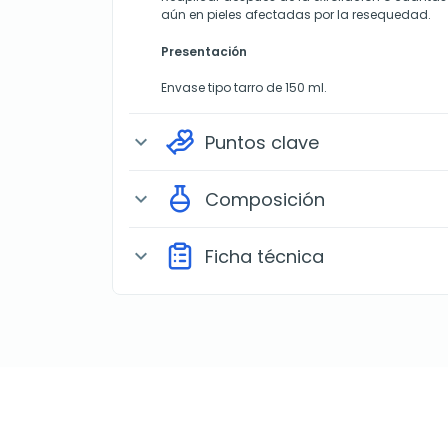
aún en pieles afectadas por la resequedad.
Presentación
Envase tipo tarro de 150 ml.
Puntos clave
expand_more
Composición
expand_more
Ficha técnica
expand_more