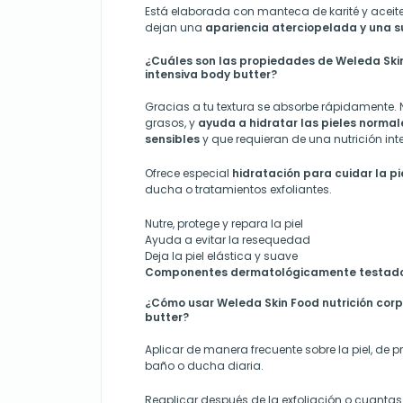
Está elaborada con manteca de karité y aceite
dejan una
apariencia aterciopelada y una s
¿Cuáles son las propiedades de Weleda Skin
intensiva body butter?
Gracias a tu textura se absorbe rápidamente
grasos, y
ayuda a hidratar las pieles normal
sensibles
y que requieran de una nutrición int
Ofrece especial
hidratación para cuidar la p
ducha o tratamientos exfoliantes.
Nutre, protege y repara la piel
Ayuda a evitar la resequedad
Deja la piel elástica y suave
Componentes dermatológicamente testad
¿Cómo usar Weleda Skin Food nutrición corp
butter?
Aplicar de manera frecuente sobre la piel, de 
baño o ducha diaria.
Reaplicar después de la exfoliación o cuantas