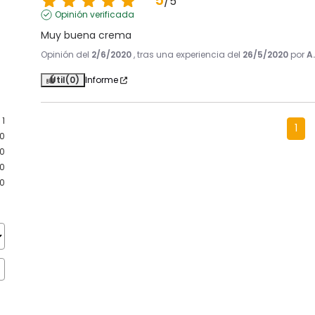
5
/
5
Opinión verificada
Muy buena crema
Opinión del
2/6/2020
, tras una experiencia del
26/5/2020
por
A
Útil
(0)
Informe
1
1
0
0
0
0