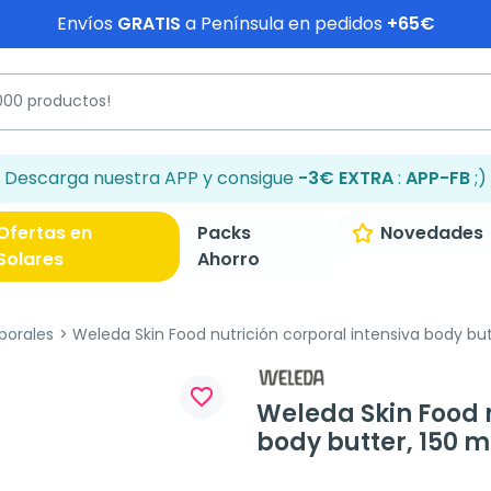
Envíos
GRATIS
a Península en pedidos
+65€
Descarga nuestra APP y consigue
-3€ EXTRA
:
APP-FB
;)
Ofertas en
Packs
Novedades
Solares
Ahorro
porales
Weleda Skin Food nutrición corporal intensiva body but
favorite_border
Weleda Skin Food n
body butter, 150 m