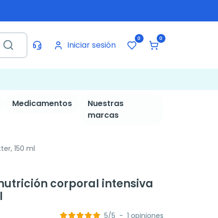
0
0
Iniciar sesión
Medicamentos
Nuestras
marcas
ter, 150 ml
utrición corporal intensiva
l
5
/
5
-
1
opiniones