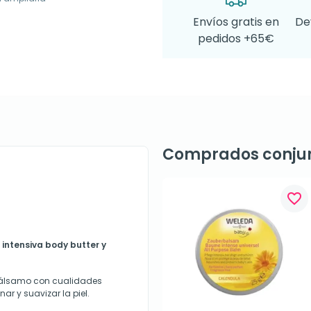
Envíos gratis en
De
pedidos +65€
Comprados conju
favorite_border
 intensiva body butter y
bálsamo con cualidades
ar y suavizar la piel.