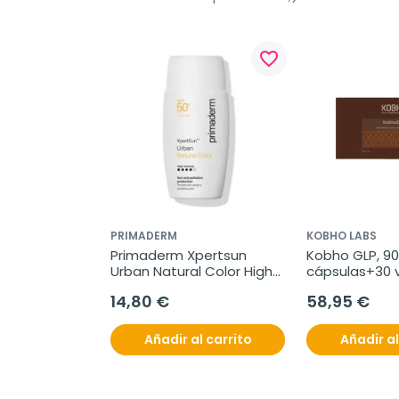
favorite_border
PRIMADERM
KOBHO LABS
Primaderm Xpertsun 
Kobho GLP, 90 
Urban Natural Color Hight 
cápsulas+30 v
Intensity, 50 ml
14,80 €
58,95 €
Añadir al carrito
Añadir al