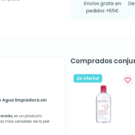
Envíos gratis en
De
pedidos +65€
Comprados conju
¡En oferta!
favorite_border
 Agua limpiadora sin
larado
, es un producto
s más sensibles de la piel