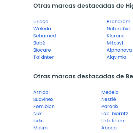
Otras marcas destacadas de Hi
Uriage
Pranarom
Weleda
Naturabio
Sebamed
Klorane
Babé
Mitosyl
Biocare
Alphanova
Talkinter
Alqvimia
Otras marcas destacadas de B
Arnidol
Medela
Suavinex
Nestlé
Femibion
Paranix
Nuk
Lab. biarritz
Isdin
Urtekram
Masmi
Aboca