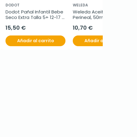
DODOT
WELEDA
Dodot Pañal Infantil Bebe 
Weleda Aceite de Masaje 
Seco Extra Talla 5+ 12-17 
Perineal, 50ml.
KG, 56 Unidades
15,50 €
10,70 €
Añadir al carrito
Añadir al carrito