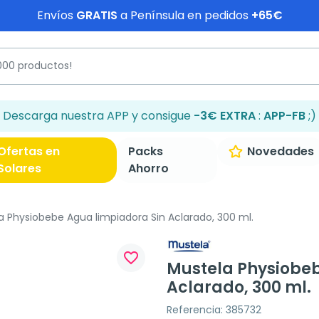
Envíos
GRATIS
a Península en pedidos
+65€
Descarga nuestra APP y consigue
-3€ EXTRA
:
APP-FB
;)
Ofertas en
Packs
Novedades
Solares
Ahorro
 Physiobebe Agua limpiadora Sin Aclarado, 300 ml.
favorite_border
Mustela Physiobeb
Aclarado, 300 ml.
Referencia: 385732