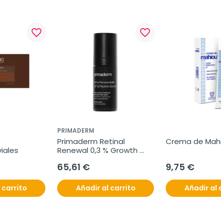
favorite_border
favorite_border
PRIMADERM
Primaderm Retinal 
Crema de Mahi
iales
Renewal 0,3 % Growth 
Factor Peptide Serum, 30 
65,61 €
9,75 €
ml
 carrito
Añadir al carrito
Añadir al 