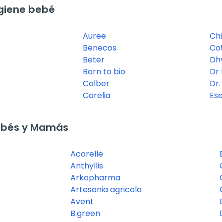
giene bebé
Auree
Ch
Benecos
Co
Beter
Dh
Born to bio
Dr
Calber
Dr
Carelia
Es
ebés y Mamás
Acorelle
Anthyllis
Arkopharma
Artesania agricola
Avent
B.green