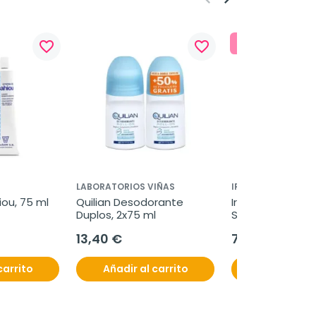
¡Pack Ahorro
favorite_border
favorite_border
LABORATORIOS VIÑAS
IRALTONE
ou, 75 ml
Quilian Desodorante 
Iraltone Aga 5Alf
Duplos, 2x75 ml
Supreme Duplo, 
cápsulas
13,40 €
79,00 €
carrito
Añadir al carrito
Añadir al c