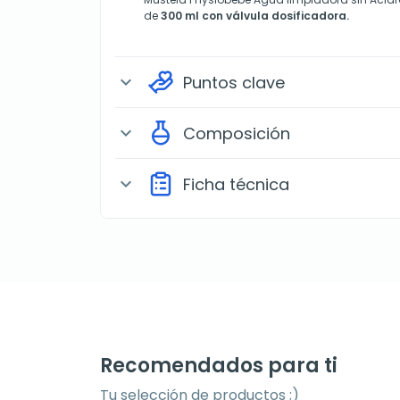
de
300 ml con válvula dosificadora.
Puntos clave
expand_more
Composición
expand_more
Ficha técnica
expand_more
Recomendados para ti
Tu selección de productos ;)