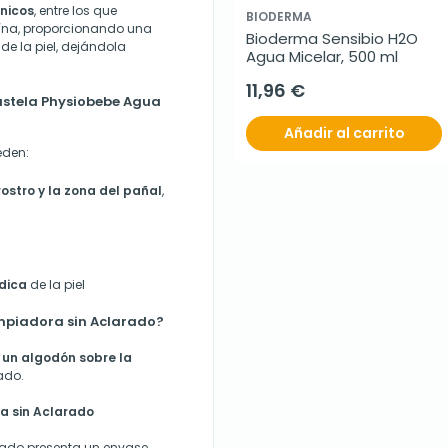
énicos
, entre los que
BIODERMA
oína, proporcionando una
Bioderma Sensibio H2O 
de la piel, dejándola
Agua Micelar, 500 ml
11,96 €
ustela Physiobebe Agua
Añadir al carrito
eden:
ostro y la zona del pañal
,
ídica
de la piel
mpiadora sin Aclarado?
 un algodón sobre la
ado.
a sin Aclarado
rado presenta un envase