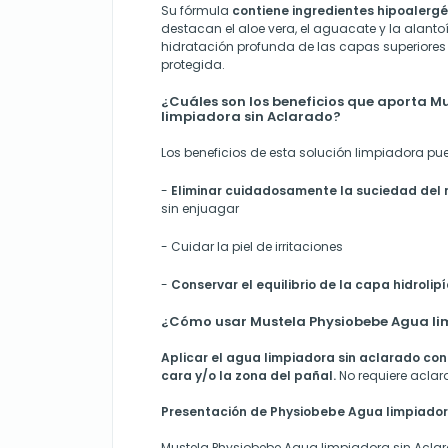
Su fórmula
contiene ingredientes hipoalerg
destacan el aloe vera, el aguacate y la alant
hidratación profunda de las capas superiores 
protegida.
¿Cuáles son los beneficios que aporta M
limpiadora sin Aclarado?
Los beneficios de esta solución limpiadora pu
-
Eliminar cuidadosamente la suciedad del r
sin enjuagar
- Cuidar la piel de irritaciones
-
Conservar el equilibrio de la capa hidrolip
¿Cómo usar Mustela Physiobebe Agua li
Aplicar el agua limpiadora sin aclarado con
cara y/o la zona del pañal.
No requiere aclar
Presentación de Physiobebe Agua limpiador
Mustela Physiobebe Agua limpiadora sin Acla