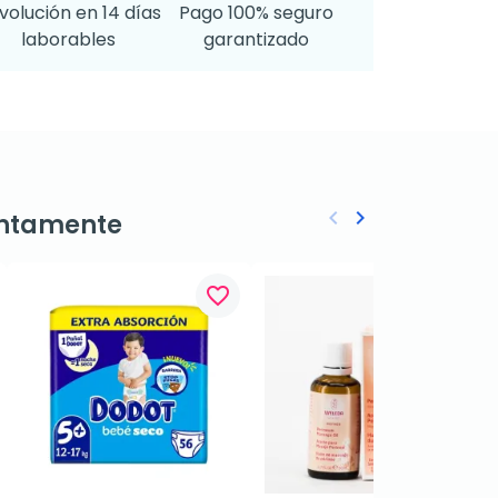
volución en 14 días
Pago 100% seguro
laborables
garantizado
keyboard_arrow_left
keyboard_arrow_right
ntamente
Anterior
Siguiente
favorite_border
favorite_border