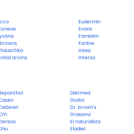
icco
Eudermin
toneve
Evans
yvana
Famiskin
 browns
Farline
. hauschka
Intea
ential aroms
Intersa
Bepanthol
Dietmed
Casen
Dodot
Cebenin
Dr. brown's
Cfn
Drasanvi
Derbos
El naturalista
Dhu
Eladiet