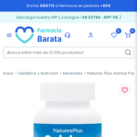
Envíos
GRATIS
a Península en pedidos
+65€
Descarga nuestra APP y consigue
-3€ EXTRA
:
APP-FB
;)
0
0
menu
Inicio
Dietética y Nutrición
Minerales
Natures Plus Animal Par
favorite_border