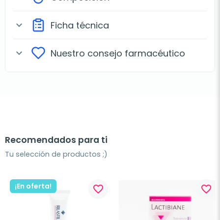
Ficha técnica
expand_more
Nuestro consejo farmacéutico
expand_more
Recomendados para ti
Tu selección de productos ;)
¡En oferta!
favorite_border
favorite_border