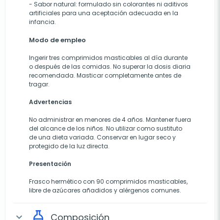
- Sabor natural: formulado sin colorantes ni aditivos
artificiales para una aceptación adecuada en la
infancia.
Modo de empleo
Ingerir tres comprimidos masticables al día durante
o después de las comidas. No superar la dosis diaria
recomendada. Masticar completamente antes de
tragar.
Advertencias
No administrar en menores de 4 años. Mantener fuera
del alcance de los niños. No utilizar como sustituto
de una dieta variada. Conservar en lugar seco y
protegido de la luz directa.
Presentación
Frasco hermético con 90 comprimidos masticables,
libre de azúcares añadidos y alérgenos comunes.
Composición
expand_more