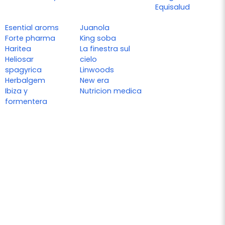
Equisalud
Esential aroms
Juanola
Forte pharma
King soba
Haritea
La finestra sul
Heliosar
cielo
spagyrica
Linwoods
Herbalgem
New era
Ibiza y
Nutricion medica
formentera