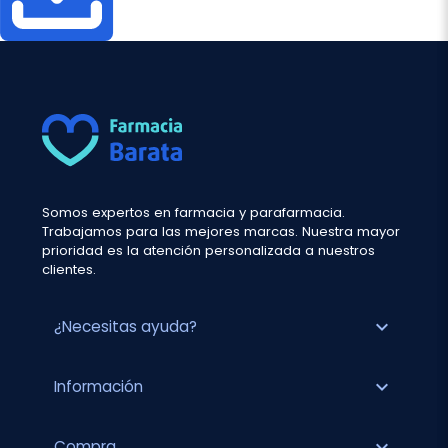
Somos expertos en farmacia y parafarmacia.
Trabajamos para las mejores marcas. Nuestra mayor
prioridad es la atención personalizada a nuestros
clientes.
expand_more
¿Necesitas ayuda?
expand_more
Información
expand_more
Compra