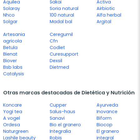
Aquilea
Sakai
Activa
Solaray
Soria natural
Airbiotic
Nhco
100 natural
Alfa herbal
Solgar
Madal bal
Argital
Artesania
Ceregumil
agricola
Cfn
Betula
Codiet
Bienat
Curesupport
Biover
Dexsil
Bsb labs
Dietmed
Catalysis
Otras marcas destacadas de Dietética y Nutrición
Koncare
Cupper
Ayurveda
Yogi tea
Salus-haus
Inovance
A vogel
Sanavi
Biform
Ordesa
Bio el granero
Biocop
Naturgreen
Integralia
El granero
Lashile beauty
Robis
integral