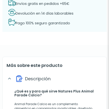
Envíos gratis en pedidos +65€
Devolución en 14 días laborables
Pago 100% seguro garantizado
Más sobre este producto
Descripción
expand_more
¿Qué es y para qué sirve Natures Plus Animal
Parade Calcio?
Animal Parade Calcio es un complemento
alimenticio en comprimidos masticables, diseñado