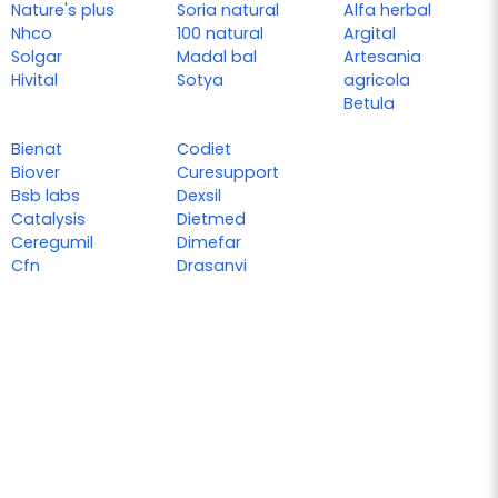
Nature's plus
Soria natural
Alfa herbal
Nhco
100 natural
Argital
Solgar
Madal bal
Artesania
Hivital
Sotya
agricola
Betula
Bienat
Codiet
Biover
Curesupport
Bsb labs
Dexsil
Catalysis
Dietmed
Ceregumil
Dimefar
Cfn
Drasanvi