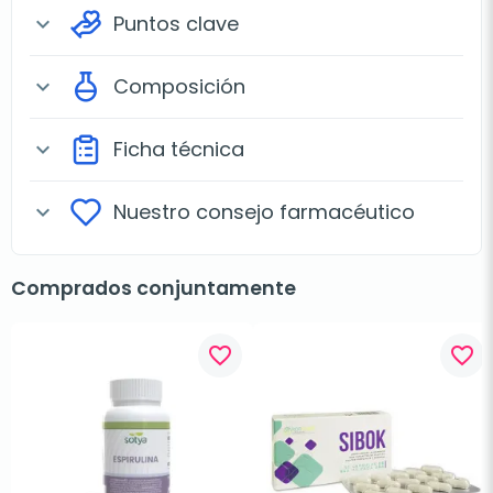
Puntos clave
expand_more
Composición
expand_more
Ficha técnica
expand_more
Nuestro consejo farmacéutico
expand_more
Comprados conjuntamente
favorite_border
favorite_border