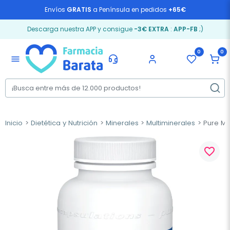
Envíos
GRATIS
a Península en pedidos
+65€
Descarga nuestra APP y consigue
-3€ EXTRA
:
APP-FB
;)
0
0
menu
Inicio
Dietética y Nutrición
Minerales
Multiminerales
Pure Mi
favorite_border