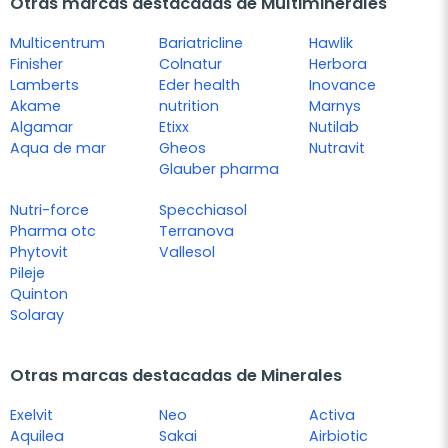
Otras marcas destacadas de Multiminerales
Multicentrum
Bariatricline
Hawlik
Finisher
Colnatur
Herbora
Lamberts
Eder health
Inovance
Akame
nutrition
Marnys
Algamar
Etixx
Nutilab
Aqua de mar
Gheos
Nutravit
Glauber pharma
Nutri-force
Specchiasol
Pharma otc
Terranova
Phytovit
Vallesol
Pileje
Quinton
Solaray
Otras marcas destacadas de Minerales
Exelvit
Neo
Activa
Aquilea
Sakai
Airbiotic