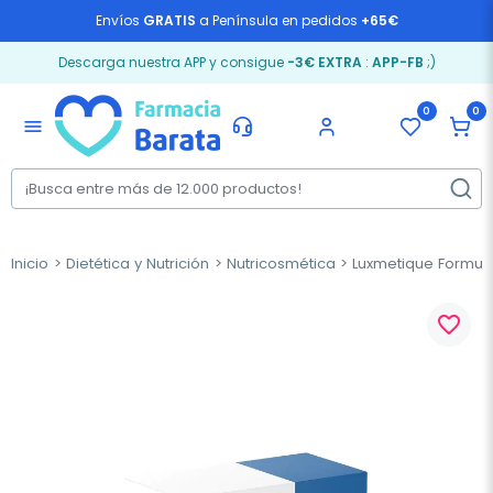
Envíos
GRATIS
a Península en pedidos
+65€
Descarga nuestra APP y consigue
-3€ EXTRA
:
APP-FB
;)
0
0
menu
Inicio
Dietética y Nutrición
Nutricosmética
Luxmetique Formula 
favorite_border