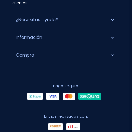
clientes.
expand_more
¿Necesitas ayuda?
expand_more
Información
expand_more
Compra
Pago seguro:
Envíos realizados con: