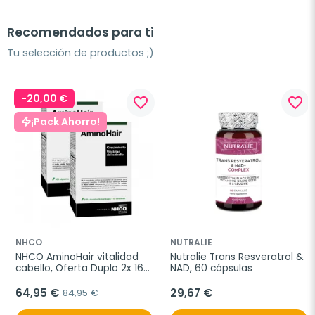
Recomendados para ti
Tu selección de productos ;)
-20,00 €
favorite_border
favorite_border
¡Pack Ahorro!
NHCO
NUTRALIE
NHCO AminoHair vitalidad 
Nutralie Trans Resveratrol & 
cabello, Oferta Duplo 2x 168 
NAD, 60 cápsulas
cápsulas
64,95 €
29,67 €
84,95 €