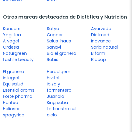
Otras marcas destacadas de Dietética y Nutrición
Koncare
Sotya
Ayurveda
Yogi tea
Cupper
Dietmed
A vogel
Salus-haus
Inovance
Ordesa
Sanavi
Soria natural
Naturgreen
Bio el granero
Biform
Lashile beauty
Robis
Biocop
El granero
Herbalgem
integral
Hivital
Equisalud
Ibiza y
Esential aroms
formentera
Forte pharma
Juanola
Haritea
King soba
Heliosar
La finestra sul
spagyrica
cielo