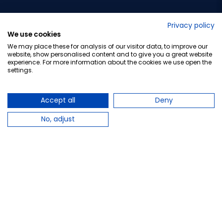
No lo decimos nosotros...
Privacy policy
We use cookies
¡Tu opinión es importante!
We may place these for analysis of our visitor data, to improve our
website, show personalised content and to give you a great website
experience. For more information about the cookies we use open the
settings.
Copyright © 2010-2026 Farmacia Barata S.L. Todos los
derechos reservados.
Accept all
Deny
No, adjust
Total:
37,95 €
−
+
Añadir al carrito