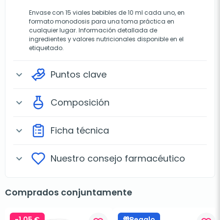
Envase con 15 viales bebibles de 10 ml cada uno, en
formato monodosis para una toma práctica en
cualquier lugar. Información detallada de
ingredientes y valores nutricionales disponible en el
etiquetado.
Puntos clave
expand_more
Composición
expand_more
Ficha técnica
expand_more
Nuestro consejo farmacéutico
expand_more
Comprados conjuntamente
-1,05 €
Regalo