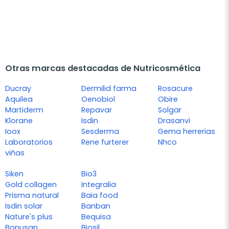
Otras marcas destacadas de Nutricosmética
Ducray
Dermilid farma
Rosacure
Aquilea
Oenobiol
Obire
Martiderm
Repavar
Solgar
Klorane
Isdin
Drasanvi
Ioox
Sesderma
Gema herrerias
Laboratorios
Rene furterer
Nhco
viñas
Siken
Bio3
Gold collagen
Integralia
Prisma natural
Baia food
Isdin solar
Banban
Nature's plus
Bequisa
Bonusan
Biosil