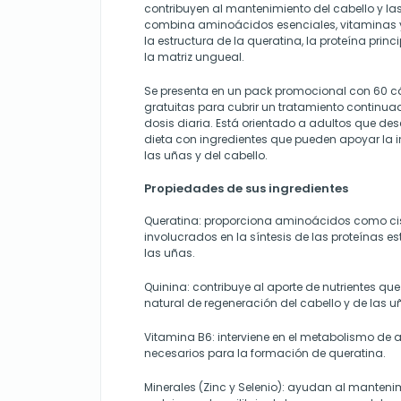
contribuyen al mantenimiento del cabello y la
combina aminoácidos esenciales, vitaminas 
la estructura de la queratina, la proteína princi
la matriz ungueal.
Se presenta en un pack promocional con 60 
gratuitas para cubrir un tratamiento continu
dosis diaria. Está orientado a adultos que d
dieta con ingredientes que pueden apoyar la in
las uñas y del cabello.
Propiedades de sus ingredientes
Queratina: proporciona aminoácidos como cist
involucrados en la síntesis de las proteínas es
las uñas.
Quinina: contribuye al aporte de nutrientes que
natural de regeneración del cabello y de las uñ
Vitamina B6: interviene en el metabolismo de
necesarios para la formación de queratina.
Minerales (Zinc y Selenio): ayudan al mantenim