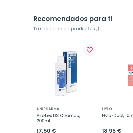
Recomendados para ti
Tu selección de productos ;)
favorite_border
UNIPHARMA
HYLO
Pirotex DS Champú, 
Hylo-Dual, 10m
200ml.
17,50 €
18,95 €