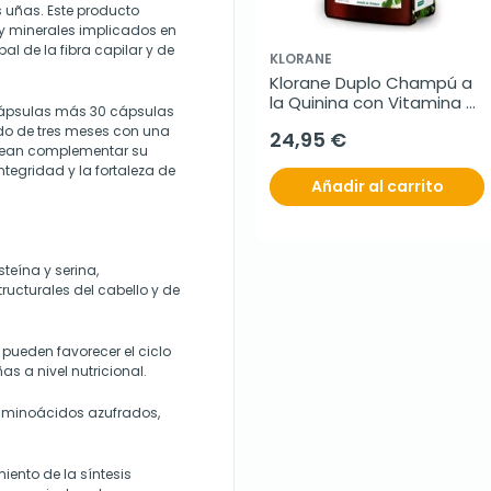
s uñas. Este producto
y minerales implicados en
pal de la fibra capilar y de
KLORANE
Klorane Duplo Champú a 
la Quinina con Vitamina B, 
cápsulas más 30 cápsulas
2x400 ml
ado de tres meses con una
24,95 €
esean complementar su
tegridad y la fortaleza de
Añadir al carrito
eína y serina,
tructurales del cabello y de
 pueden favorecer el ciclo
as a nivel nutricional.
 aminoácidos azufrados,
iento de la síntesis