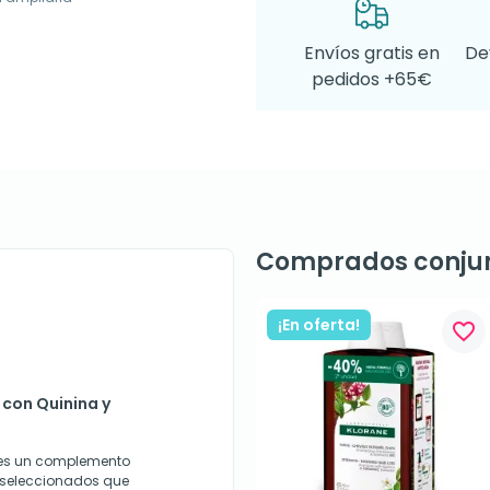
Envíos gratis en
De
pedidos +65€
Comprados conju
¡En oferta!
favorite_border
 con Quinina y
a es un complemento
s seleccionados que