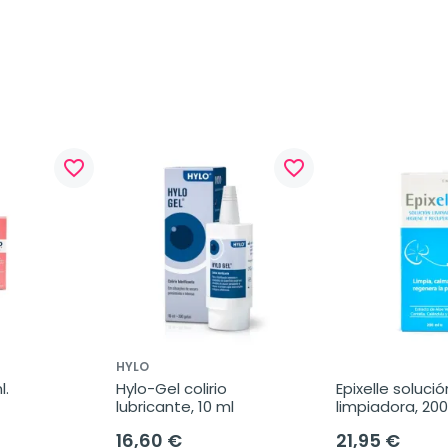
favorite_border
favorite_border
HYLO
l.
Hylo-Gel colirio 
Epixelle solución
lubricante, 10 ml
limpiadora, 200
16,60 €
21,95 €