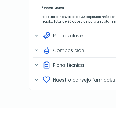
Presentación
Pack triplo: 2 envases de 30 cápsulas más 1 
regalo. Total de 90 cápsulas para un tratamie
Puntos clave
expand_more
Composición
expand_more
Ficha técnica
expand_more
Nuestro consejo farmacéu
expand_more