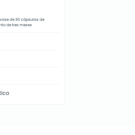
envase de 30 cápsulas de
nto de tres meses.
tico