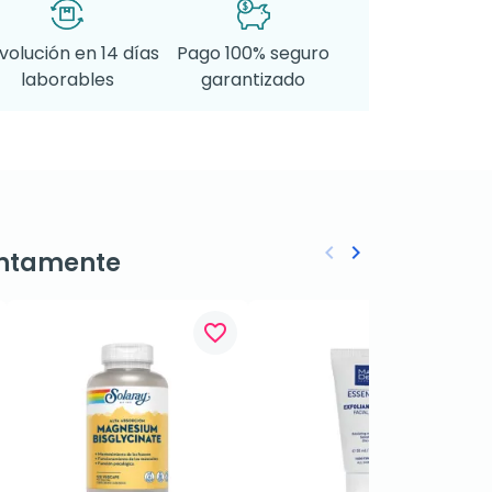
volución en 14 días
Pago 100% seguro
laborables
garantizado
keyboard_arrow_left
keyboard_arrow_right
ntamente
Anterior
Siguiente
favorite_border
favorite_border