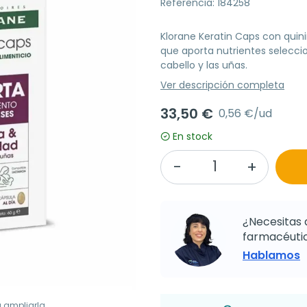
Referencia: 184258
Klorane Keratin Caps con quin
que aporta nutrientes selecci
cabello y las uñas.
Ver descripción completa
33,50 €
0,56 €/ud
En stock
¿Necesitas 
farmacéutic
Hablamos
a ampliarla