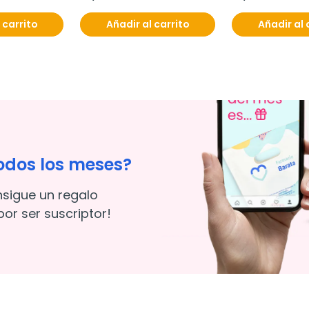
 carrito
Añadir al carrito
Añadir al 
odos los meses?
nsigue un regalo
or ser suscriptor!