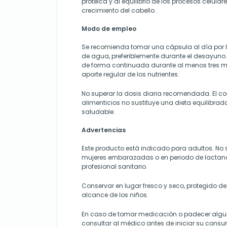
proteica y al equilibrio de los procesos celula
crecimiento del cabello.
Modo de empleo
Se recomienda tomar una cápsula al día por
de agua, preferiblemente durante el desayuno.
de forma continuada durante al menos tres m
aporte regular de los nutrientes.
No superar la dosis diaria recomendada. El
alimenticios no sustituye una dieta equilibrada
saludable.
Advertencias
Este producto está indicado para adultos. No
mujeres embarazadas o en periodo de lactanci
profesional sanitario.
Conservar en lugar fresco y seco, protegido de 
alcance de los niños.
En caso de tomar medicación o padecer algu
consultar al médico antes de iniciar su cons