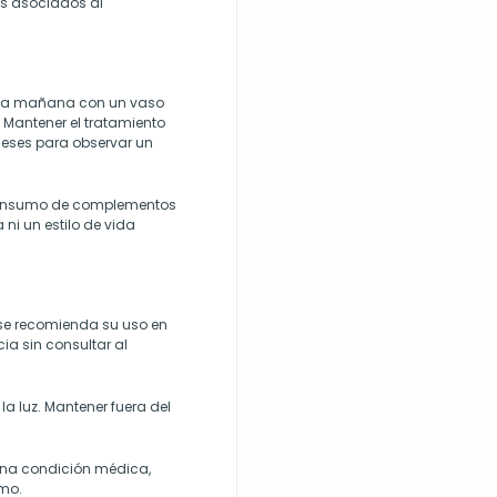
res asociados al
 la mañana con un vaso
 Mantener el tratamiento
eses para observar un
 consumo de complementos
 ni un estilo de vida
 se recomienda su uso en
a sin consultar al
la luz. Mantener fuera del
na condición médica,
umo.