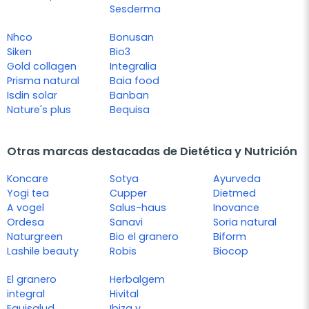
Sesderma
Nhco
Bonusan
Siken
Bio3
Gold collagen
Integralia
Prisma natural
Baia food
Isdin solar
Banban
Nature's plus
Bequisa
Otras marcas destacadas de Dietética y Nutrición
Koncare
Sotya
Ayurveda
Yogi tea
Cupper
Dietmed
A vogel
Salus-haus
Inovance
Ordesa
Sanavi
Soria natural
Naturgreen
Bio el granero
Biform
Lashile beauty
Robis
Biocop
El granero
Herbalgem
integral
Hivital
Equisalud
Ibiza y