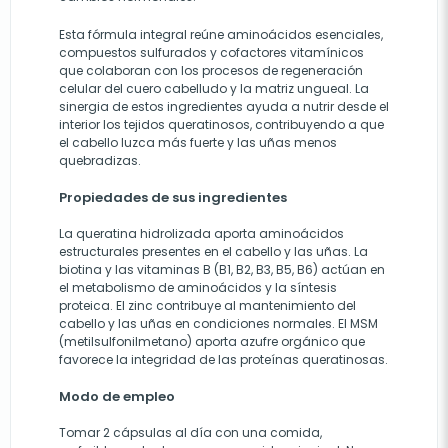
Esta fórmula integral reúne aminoácidos esenciales,
compuestos sulfurados y cofactores vitamínicos
que colaboran con los procesos de regeneración
celular del cuero cabelludo y la matriz ungueal. La
sinergia de estos ingredientes ayuda a nutrir desde el
interior los tejidos queratinosos, contribuyendo a que
el cabello luzca más fuerte y las uñas menos
quebradizas.
Propiedades de sus ingredientes
La queratina hidrolizada aporta aminoácidos
estructurales presentes en el cabello y las uñas. La
biotina y las vitaminas B (B1, B2, B3, B5, B6) actúan en
el metabolismo de aminoácidos y la síntesis
proteica. El zinc contribuye al mantenimiento del
cabello y las uñas en condiciones normales. El MSM
(metilsulfonilmetano) aporta azufre orgánico que
favorece la integridad de las proteínas queratinosas.
Modo de empleo
Tomar 2 cápsulas al día con una comida,