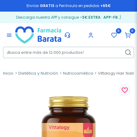
Envíos
GRATIS
a Península en pedidos
+65€
Descarga nuestra APP y consigue
-3€ EXTRA
:
APP-FB
;)
0
0
menu
Inicio
Dietética y Nutrición
Nutricosmética
Vittalogy Hair Nails
favorite_border