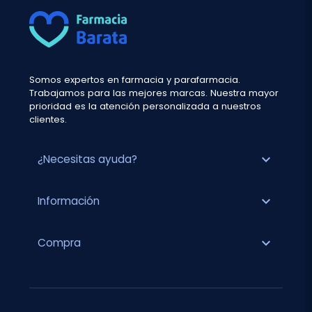
Somos expertos en farmacia y parafarmacia.
Trabajamos para las mejores marcas. Nuestra mayor
prioridad es la atención personalizada a nuestros
clientes.
expand_more
¿Necesitas ayuda?
expand_more
Información
expand_more
Compra