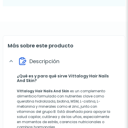
Más sobre este producto
Descripción
expand_more
¿Qué es y para qué sirve Vittalogy Hair Nails
And Skin?
Vittalogy Hair Nails And Skin
es un complemento
alimenticio formulado con nutrientes clave como
queratina hidrolizada, biotina, MSM, L-cistina, L-
metionina y minerales como el zinc, junto con
vitaminas del grupo B. Está diseñado para apoyar la
salud capilar, cutánea y de las uñas, especialmente
en momentos de estrés, carencias nutricionales o
cambios hormonales.