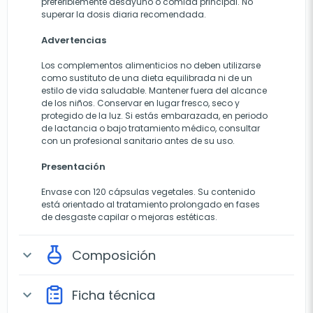
preferiblemente desayuno o comida principal. No
superar la dosis diaria recomendada.
Advertencias
Los complementos alimenticios no deben utilizarse
como sustituto de una dieta equilibrada ni de un
estilo de vida saludable. Mantener fuera del alcance
de los niños. Conservar en lugar fresco, seco y
protegido de la luz. Si estás embarazada, en periodo
de lactancia o bajo tratamiento médico, consultar
con un profesional sanitario antes de su uso.
Presentación
Envase con 120 cápsulas vegetales. Su contenido
está orientado al tratamiento prolongado en fases
de desgaste capilar o mejoras estéticas.
Composición
expand_more
Ficha técnica
expand_more