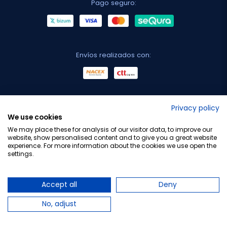
Pago seguro:
Envíos realizados con:
No lo decimos nosotros...
Privacy policy
We use cookies
¡Tu opinión es importante!
We may place these for analysis of our visitor data, to improve our
website, show personalised content and to give you a great website
experience. For more information about the cookies we use open the
settings.
Copyright © 2010-2026 Farmacia Barata S.L. Todos los
derechos reservados.
Accept all
Deny
No, adjust